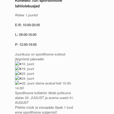
Konesko Türi spordihoone
lahtiolekuajad
Alates 1.juunist
E-R: 10:00-20:00
L: 09:00-16:00
P: 12:00-19:00
Juunikuus on spordihoone suletud
järgmistel päevadel:
10. juuni
19. juuni
23. juuni
24. juuni
22. juuni oleme avatud kell 10.00-
14.00!
Spordihoone kollektiiv läheb puhkuma
alates 03. JUULIST ja avame uuesti 01.
AUGUST
Piletite müük ja sissepääs lõpeb 1 tund
enne spordihoone sulgemist!