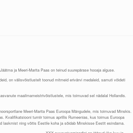
l Jäätma ja Meeri-Marita Paas on teinud suurepärase hooaja alguse.
id, on välisvõistlustelt toonud mitmeid erivärvi medaleid, samuti võideti
kasvanute maailmameistrivõistlustele, mis toimuvad sel nädalal Hollandis.
noorsportlane Meeri-Marita Paas Euroopa Mängudele, mis toimuvad Minskis.
. Kvalifikatsiooni turniir toimus aprillis Rumeenias, kus toimus Euroopa
 laskmist ning võitis Eestile koha ja sõidab Minskisse Eestit esindama.
XXX suveuniversiaadini on jäänud üks kuu ja