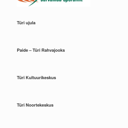
Türi ujula
Paide – Türi Rahvajooks
Türi Kultuurikeskus
Türi Noortekeskus