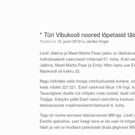
* Türi Vibukooli noored lõpetasid t
Posted on
15. juuni 2019
by
Janika Vingel
Lisell Jäätma ja Meeri-Marita Paasi jaoks on täiskasv
Individuaalselt saavutasid mõlemad 57. koha. Kuid nai
Jäätma, Meeri-Marita Paas ja Emily Hõim lasta uue Eest
Naiskondi oli kokku 22.
Nagu kõikidele selle hooaja võistlustlustele kohane, s
keda võideti 227:221. Eesti naiskond liikus 1/8 ringi,
Tasavägises duellis tuli võitjaks meie noored, duell v
Türgiga. Kahjuks pidid Eesti neiud vastvõtma kaotuse t
täiskasvanute maailmameistrivõistlustel 6. koha.
Tegu oli noorte esimese täiskasvanute MM-iga. Lisell o
Eestile ajalooline, sest keegi teine ei ole veel nii k
hästi ja neil on kindlasti potensiaali jõuda järgmisel 