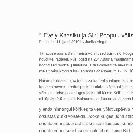
* Evely Kaasiku ja Siiri Poopuu võits
Posted on
11. juuni 2019
by
Janika Vingel
Tänavuse aasta Balti meistrivõistlused toimusid Rõuge ü
nõudlikel radadel, kus joosti ka 2017.aasta maailmameist
koondised noorte, juunioride ja täiskasvanute arvestu
meistriteks krooniti ka Järvamaa orienteerumisklubi J
Naiste eliitklassi 9,04 km ja 23 kontrollpunktiga rajal 
kohe esimesest kontrollpunktist alates võistlust juhtima
võistluse teise poole tugev jooks tõi kindla Balti mei
oli lõpuks 2,5 minutit. Kolmandana lõpetanud lätlanna L
y enda hinnangul kõhkles ta veel võistluspäeva ho
otsustas siiski võistelda. Jooks kulges üsna stab
orienteerumissuunast siiski sisse lipsasid, kumbki
orienteerumissooritusega igati rahul. Teise Balti 