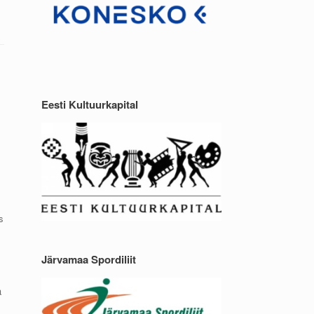
Eesti Kultuurkapital
s
Järvamaa Spordiliit
a