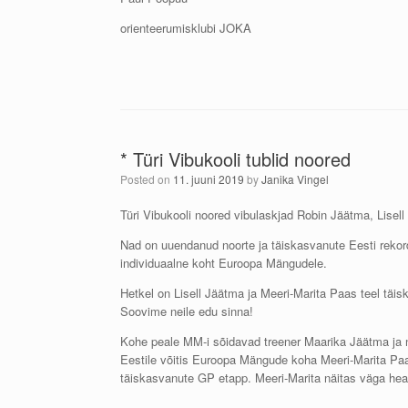
orienteerumisklubi JOKA
* Türi Vibukooli tublid noored
Posted on
11. juuni 2019
by
Janika Vingel
Türi Vibukooli noored vibulaskjad Robin Jäätma, Lisel
Nad on uuendanud noorte ja täiskasvanute Eesti rekorde
individuaalne koht Euroopa Mängudele.
Hetkel on Lisell Jäätma ja Meeri-Marita Paas teel täis
Soovime neile edu sinna!
Kohe peale MM-i sõidavad treener Maarika Jäätma ja 
Eestile võitis Euroopa Mängude koha Meeri-Marita Paas
täiskasvanute GP etapp. Meeri-Marita näitas väga head