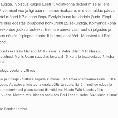
giga. Võistlus kulges Eesti 1. võistkonna dikteerimise all, ent
õtmisel vea ja ligi paariminutilise lisakaare, mis võimaldas päeva
ytel mõned KP-d enne lõppu Evelyle lausa kandadele jõuda. Etapi
a kiire ning edestas lõpujoonel konkurenti 22 sekundiga. Kolmanda koha
eekordse jooksu raskeks. Eelmise päeva väsimust oli jalgades ja
ee nõudis ülipingsat kontrolli ja kompassitööd. Meestest tuli Balti
ond.
rtekoondisse Raiko Marrandi M18 klassis ja Mehis Udam M16 klassis.
suutnud. Mehis Udam saavutas tavarajal 15. koha ja teatejooksus 7. koha
oha.
eduga Leedu ja Läti ees.
tava- ja lühiraja võistluse aegade summas. Järvamaa orienteerumisklubi JOKA
oopuu. Avapäeval joostud tavaraja võitis ta suure, ligi 6 minutilise eduga ja
 summeerimisel piisas sellest tiitlivõiduks. Naiste W50 klassis võitis
as 5.koha. Meeste M60 klassis saavutas Raul Laas 6. koha, M45 klassis Ilmar
tor Sander Lembra.