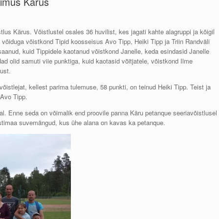
oimus Kärus
s Kärus. Võistlustel osales 36 huvilist, kes jagati kahte alagruppi ja kõigil
 võiduga võistkond Tipid koosseisus Avo Tipp, Heiki Tipp ja Triin Randväli
 saanud, kuid Tippidele kaotanud võistkond Janelle, keda esindasid Janelle
d olid samuti viie punktiga, kuid kaotasid võitjatele, võistkond Ilme
ust.
õistlejat, kellest parima tulemuse, 58 punkti, on teinud Heiki Tipp. Teist ja
 Avo Tipp.
jal. Enne seda on võimalik end proovile panna Käru petanque seeriavõistlusel
 Eestimaa suvemängud, kus ühe alana on kavas ka petanque.