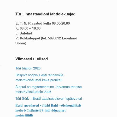
Türi linnastaadioni lahtiolekuajad
E, T, N, R avatud kella 08:00-20.00
K: 08:00 – 18:00
L: Suletud
P: Kokkuleppel (tel. 5096812 Leonhard
Soom)
Viimased uudised
Türi triatlon 2026
IMsport noppis Eesti rannavolle
meistrivõistlustel kaks pronksi!
Alanud on registreerimine Järvamaa tennise
meistrivõistlustele 2026
Türi Sörk – Eesti taasiseseisvumispäeva eri
𝐄𝐞𝐬𝐭𝐢 𝐬𝐩𝐨𝐫𝐭𝐥𝐚𝐬𝐞𝐝 𝐯𝐨̃𝐢𝐭𝐬𝐢𝐝 𝐁𝐚𝐥𝐭𝐢 𝐯𝐨̃𝐢𝐬𝐭𝐤𝐨𝐧𝐝𝐥𝐢𝐤𝐞𝐥𝐭
𝐦𝐞𝐢𝐬𝐫𝐢𝐯𝐨̃𝐢𝐬𝐭𝐥𝐮𝐬𝐭𝐞𝐥𝐭 𝟗 𝐢𝐧𝐝𝐢𝐯𝐢𝐝𝐮𝐚𝐚𝐥𝐬𝐞𝐭
𝐦𝐞𝐢𝐬𝐭𝐫𝐢𝐭𝐢𝐢𝐭𝐥𝐢𝐭