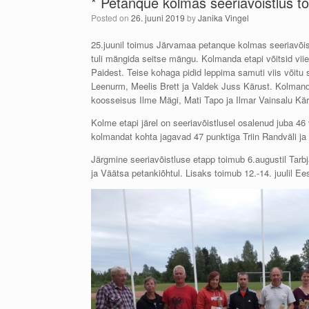
* Petanque kolmas seeriavõistlus t
Posted on
26. juuni 2019
by
Janika Vingel
25.juunil toimus Järvamaa petanque kolmas seeriavõistlu
tuli mängida seitse mängu. Kolmanda etapi võitsid viie
Paidest. Teise kohaga pidid leppima samuti viis võitu
Leenurm, Meelis Brett ja Valdek Juss Kärust.
Kolmanda
koosseisus Ilme Mägi, Mati Tapo ja Ilmar Vainsalu Kär
Kolme etapi järel on seeriavõistlusel osalenud juba 46 v
kolmandat kohta jagavad 47 punktiga Triin Randväli ja
Järgmine seeriavõistluse etapp toimub 6.augustil Tarb
ja Väätsa petankiõhtul. Lisaks toimub 12.-14. juulil