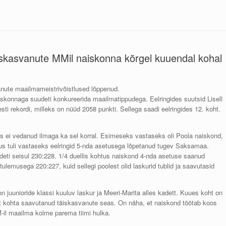
äiskasvanute MMil naiskonna kõrgel kuuendal kohal
anute maailmameistrivõistlused lõppenud.
skonnaga suudeti konkureerida maailmatippudega. Eelringides suutsid Lisell
i rekordi, milleks on nüüd 2058 punkti. Sellega saadi eelringides 12. koht.
iis ei vedanud ilmaga ka sel korral. Esimeseks vastaseks oli Poola naiskond,
 kus tuli vastaseks eelringid 5-nda asetusega lõpetanud tugev Saksamaa.
õideti seisul 230:228. 1/4 duellis kohtus naiskond 4-nda asetuse saanud
ulemusega 220:227, kuid sellegi poolest olid laskurid tublid ja saavutasid
n juunioride klassi kuuluv laskur ja Meeri-Marita alles kadett. Kuues koht on
õrget kohta saavutanud täiskasvanute seas. On näha, et naiskond töötab koos
MM-il maailma kolme parema tiimi hulka.