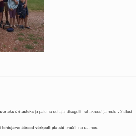
uurteks üritusteks
ja palume sel ajal discgolfi, rattakrossi ja muid võistlusi
i tehisjärve äärsed võrkpalliplatsid
eraürituse raames.