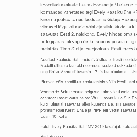
koondisekaaslaste Laura Joonase ja Marianne Hau
kolmandas vahetuses tegi Evely Kaasiku ühe KP v
kiireima jooksu teinud leedulanna Gabija Razaut
viimasel lõigul oli meie võistleja siiski kindel j
saavutas Eesti 2. naiskond. Evely hindas oma s
millegipärast oli väga raske suunas püsida ning s
meistriks Timo Sild ja teatejooksus Eesti meesk
Noortest kuulusid Balti meistrivõistlustel Eesti noo
Medaliheitlusse kumbki noormees seekord sekkuda ei 
ning Raiko Marrandi tavarajal 17. ja teatejooksus 11.k
Pinevas võistkondlikus konkurentsis võitis Eesti napi 
Veteranide Balti meistrid selgusid kahe võistlusala, 
orienteerujatest võitis naiste W60 klassis kulla Siiri P
kuigi lühirajal saavutas alles kuuenda aja, siis aegade
pronksmedali Kersti Ehala ja Pilvi-Heli Vettik saavut
Udam 10. koha.
Fotol Evely Kaasiku Balti MV 2019 tavarajal. Foto au
Paul Poopuu