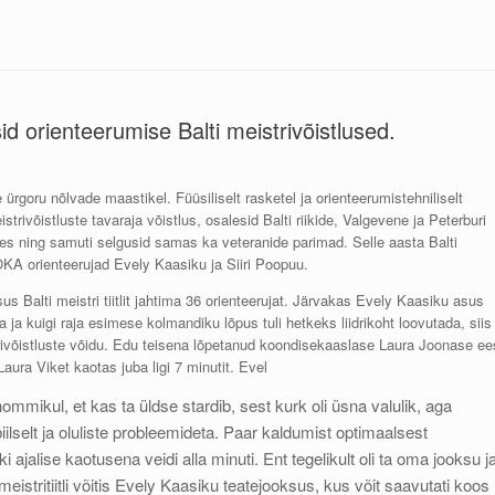
id orienteerumise Balti meistrivõistlused.
rgoru nõlvade maastikel. Füüsiliselt rasketel ja orienteerumistehniliselt
rivõistluste tavaraja võistlus, osalesid Balti riikide, Valgevene ja Peterburi
ses ning samuti selgusid samas ka veteranide parimad. Selle aasta Balti
OKA orienteerujad Evely Kaasiku ja Siiri Poopuu.
asus Balti meistri tiitlit jahtima 36 orienteerujat. Järvakas Evely Kaasiku asus
 ja kuigi raja esimese kolmandiku lõpus tuli hetkeks liidrikoht loovutada, siis
strivõistluste võidu. Edu teisena lõpetanud koondisekaaslase Laura Joonase ee
aura Viket kaotas juba ligi 7 minutit. Evel
mmikul, et kas ta üldse stardib, sest kurk oli üsna valulik, aga
iilselt ja oluliste probleemideta. Paar kaldumist optimaalsest
 ajalise kaotusena veidi alla minuti. Ent tegelikult oli ta oma jooksu j
meistritiitli võitis Evely Kaasiku teatejooksus, kus võit saavutati koos