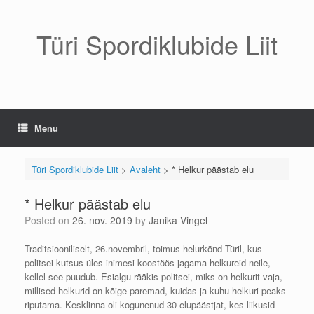
Skip
to
content
Türi Spordiklubide Liit
Menu
Türi Spordiklubide Liit
>
Avaleht
>
* Helkur päästab elu
* Helkur päästab elu
Posted on
26. nov. 2019
by
Janika Vingel
Traditsiooniliselt, 26.novembril, toimus helurkõnd Türil, kus
politsei kutsus üles inimesi koostöös jagama helkureid neile,
kellel see puudub. Esialgu rääkis politsei, miks on helkurit vaja,
millised helkurid on kõige paremad, kuidas ja kuhu helkuri peaks
riputama. Kesklinna oli kogunenud 30 elupäästjat, kes liikusid