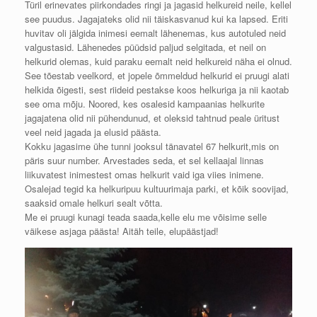
Türil erinevates piirkondades ringi ja jagasid helkureid neil
e, kellel
see puudus. Jagajateks olid nii täiskasvanud kui ka lapsed. Eriti
huvitav oli jälgida inimesi eemalt lähenemas, kus autotuled neid
valgustasid. Lähenedes püüdsid paljud selgitada, et neil on
helkurid olemas, kuid paraku eemalt neid helkureid näha ei olnud.
See tõestab veelkord, et jopele õmmeldud helkurid ei pruugi alati
helkida õigesti, sest riideid pestakse koos helkuriga ja nii kaotab
see oma mõju. Noored, kes osalesid kampaanias helkurite
jagajatena olid nii pühendunud, et oleksid tahtnud peale üritust
veel neid jagada ja elusid päästa.
Kokku jagasime ühe tunni jooksul tänavatel 67 helkurit,mis on
päris suur number. Arvestades seda, et sel kellaajal linnas
liikuvatest inimestest omas helkurit vaid iga viies inimene.
Osalejad tegid ka helkuripuu kultuurimaja parki, et kõik soovijad,
saaksid omale helkuri sealt võtta.
Me ei pruugi kunagi teada saada,kelle elu me võisime selle
väikese asjaga päästa! Aitäh teile, elupäästjad!