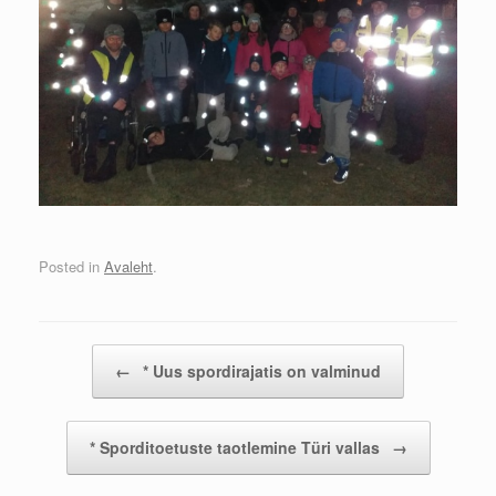
Posted in
Avaleht
.
Post navigation
←
* Uus spordirajatis on valminud
* Sporditoetuste taotlemine Türi vallas
→