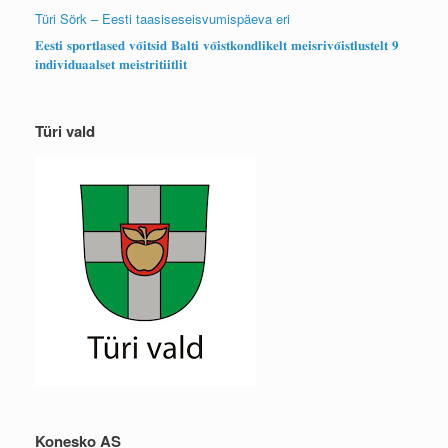
Türi Sörk – Eesti taasiseseisvumispäeva eri
𝐄𝐞𝐬𝐭𝐢 𝐬𝐩𝐨𝐫𝐭𝐥𝐚𝐬𝐞𝐝 𝐯𝐨̃𝐢𝐭𝐬𝐢𝐝 𝐁𝐚𝐥𝐭𝐢 𝐯𝐨̃𝐢𝐬𝐭𝐤𝐨𝐧𝐝𝐥𝐢𝐤𝐞𝐥𝐭 𝐦𝐞𝐢𝐬𝐫𝐢𝐯𝐨̃𝐢𝐬𝐭𝐥𝐮𝐬𝐭𝐞𝐥𝐭 𝟗
𝐢𝐧𝐝𝐢𝐯𝐢𝐝𝐮𝐚𝐚𝐥𝐬𝐞𝐭 𝐦𝐞𝐢𝐬𝐭𝐫𝐢𝐭𝐢𝐢𝐭𝐥𝐢𝐭
Türi vald
Konesko AS