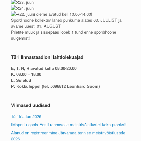
23. juuni
24. juuni
22. juuni oleme avatud kell 10.00-14.00!
Spordihoone kollektiiv läheb puhkuma alates 03. JUULIST ja
avame uuesti 01. AUGUST
Piletite müük ja sissepääs lõpeb 1 tund enne spordihoone
sulgemist!
Türi linnastaadioni lahtiolekuajad
E, T, N, R avatud kella 08:00-20.00
K: 08:00 – 18:00
L: Suletud
P: Kokkuleppel (tel. 5096812 Leonhard Soom)
Viimased uudised
Türi triatlon 2026
IMsport noppis Eesti rannavolle meistrivõistlustel kaks pronksi!
Alanud on registreerimine Järvamaa tennise meistrivõistlustele
2026