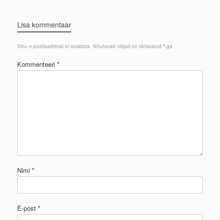
Lisa kommentaar
Sinu e-postiaadressi ei avaldata.
Nõutavad väljad on tähistatud
*
-ga
Kommenteeri
*
Nimi
*
E-post
*