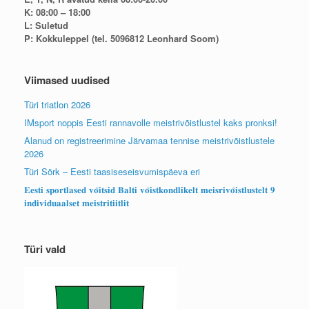
K: 08:00 – 18:00
L: Suletud
P: Kokkuleppel (tel. 5096812 Leonhard Soom)
Viimased uudised
Türi triatlon 2026
IMsport noppis Eesti rannavolle meistrivõistlustel kaks pronksi!
Alanud on registreerimine Järvamaa tennise meistrivõistlustele
2026
Türi Sörk – Eesti taasiseseisvumispäeva eri
𝐄𝐞𝐬𝐭𝐢 𝐬𝐩𝐨𝐫𝐭𝐥𝐚𝐬𝐞𝐝 𝐯𝐨̃𝐢𝐭𝐬𝐢𝐝 𝐁𝐚𝐥𝐭𝐢 𝐯𝐨̃𝐢𝐬𝐭𝐤𝐨𝐧𝐝𝐥𝐢𝐤𝐞𝐥𝐭 𝐦𝐞𝐢𝐬𝐫𝐢𝐯𝐨̃𝐢𝐬𝐭𝐥𝐮𝐬𝐭𝐞𝐥𝐭 𝟗
𝐢𝐧𝐝𝐢𝐯𝐢𝐝𝐮𝐚𝐚𝐥𝐬𝐞𝐭 𝐦𝐞𝐢𝐬𝐭𝐫𝐢𝐭𝐢𝐢𝐭𝐥𝐢𝐭
Türi vald