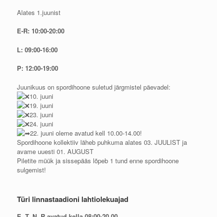
Alates 1.juunist
E-R: 10:00-20:00
L: 09:00-16:00
P: 12:00-19:00
Juunikuus on spordihoone suletud järgmistel päevadel:
10. juuni
19. juuni
23. juuni
24. juuni
22. juuni oleme avatud kell 10.00-14.00!
Spordihoone kollektiiv läheb puhkuma alates 03. JUULIST ja
avame uuesti 01. AUGUST
Piletite müük ja sissepääs lõpeb 1 tund enne spordihoone
sulgemist!
Türi linnastaadioni lahtiolekuajad
E, T, N, R avatud kella 08:00-20.00