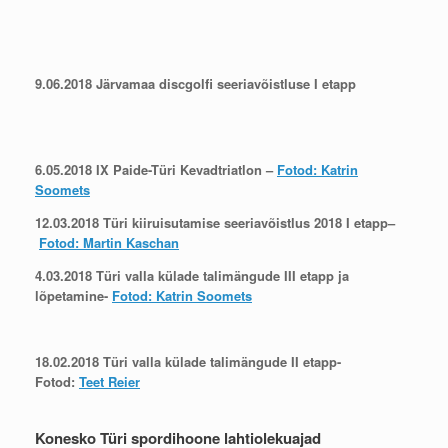
9.06.2018 Järvamaa discgolfi seeriavõistluse I etapp
6.05.2018 IX Paide-Türi Kevadtriatlon –
Fotod: Katrin
Soomets
12.03.2018 Türi kiiruisutamise seeriavõistlus 2018 I etapp–
Fotod: Martin Kaschan
4.03.2018 Türi valla külade talimängude III etapp ja
lõpetamine-
Fotod: Katrin Soomets
18.02.2018 Türi valla külade talimängude II etapp-
Fotod:
Teet Reier
Konesko Türi spordihoone lahtiolekuajad