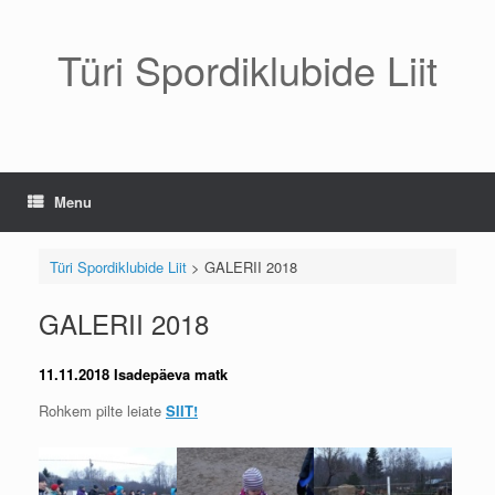
Skip
to
content
Türi Spordiklubide Liit
Menu
Türi Spordiklubide Liit
>
GALERII 2018
GALERII 2018
11.11.2018 Isadepäeva matk
Rohkem pilte leiate
SIIT!