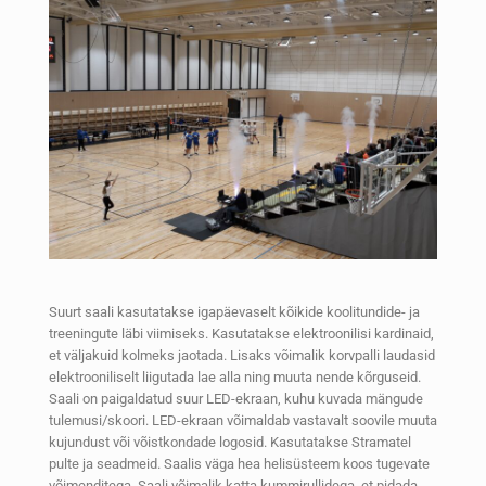
Suurt saali kasutatakse igapäevaselt kõikide koolitundide- ja
treeningute läbi viimiseks. Kasutatakse elektroonilisi kardinaid,
et väljakuid kolmeks jaotada. Lisaks võimalik korvpalli laudasid
elektrooniliselt liigutada lae alla ning muuta nende kõrguseid.
Saali on paigaldatud suur LED-ekraan, kuhu kuvada mängude
tulemusi/skoori. LED-ekraan võimaldab vastavalt soovile muuta
kujundust või võistkondade logosid. Kasutatakse Stramatel
pulte ja seadmeid. Saalis väga hea helisüsteem koos tugevate
võimenditega. Saali võimalik katta kummirullidega, et pidada