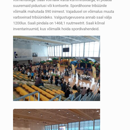
suuremaid pidustusi või kontserte. Spordihoone tribüünile
võimalik mahutada 590 inimest. Vajadusel on võimalus muuta
varbseinad tribüünideks. Valgustugevusena annab saal välja
1200lux. Saali pindala on 1468,1 ruutmeetrit. Saali kõrval
inventariruumid, kus võimalik hoida spordivahendeid.