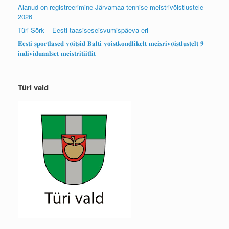
Alanud on registreerimine Järvamaa tennise meistrivõistlustele
2026
Türi Sörk – Eesti taasiseseisvumispäeva eri
𝐄𝐞𝐬𝐭𝐢 𝐬𝐩𝐨𝐫𝐭𝐥𝐚𝐬𝐞𝐝 𝐯𝐨̃𝐢𝐭𝐬𝐢𝐝 𝐁𝐚𝐥𝐭𝐢 𝐯𝐨̃𝐢𝐬𝐭𝐤𝐨𝐧𝐝𝐥𝐢𝐤𝐞𝐥𝐭 𝐦𝐞𝐢𝐬𝐫𝐢𝐯𝐨̃𝐢𝐬𝐭𝐥𝐮𝐬𝐭𝐞𝐥𝐭 𝟗
𝐢𝐧𝐝𝐢𝐯𝐢𝐝𝐮𝐚𝐚𝐥𝐬𝐞𝐭 𝐦𝐞𝐢𝐬𝐭𝐫𝐢𝐭𝐢𝐢𝐭𝐥𝐢𝐭
Türi vald