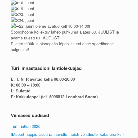
10. juuni
19. juuni
23. juuni
24. juuni
22. juuni oleme avatud kell 10.00-14.00!
Spordihoone kollektiiv läheb puhkuma alates 03. JUULIST ja
avame uuesti 01. AUGUST
Piletite müük ja sissepääs lõpeb 1 tund enne spordihoone
sulgemist!
Türi linnastaadioni lahtiolekuajad
E, T, N, R avatud kella 08:00-20.00
K: 08:00 – 18:00
L: Suletud
P: Kokkuleppel (tel. 5096812 Leonhard Soom)
Viimased uudised
Türi triatlon 2026
IMsport noppis Eesti rannavolle meistrivõistlustel kaks pronksi!