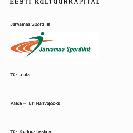
Järvamaa Spordiliit
Türi ujula
Paide – Türi Rahvajooks
Türi Kultuurikeskus