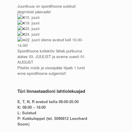
Juunikuus on spordihoone suletud
järgmistel päevadel:
10. juuni
19. juuni
23. juuni
24. juuni
22. juuni oleme avatud kell 10.00-
14.00!
Spordihoone kollektiiv läheb puhkuma
alates 03. JUULIST ja avame uuesti 01.
AUGUST
Piletite müük ja sissepääs lõpeb 1 tund
enne spordihoone sulgemist!
Türi linnastaadioni lahtiolekuajad
E, T, N, R avatud kella 08:00-20.00
K: 08:00 – 18:00
L: Suletud
P: Kokkuleppel (tel. 5096812 Leonhard
Soom)