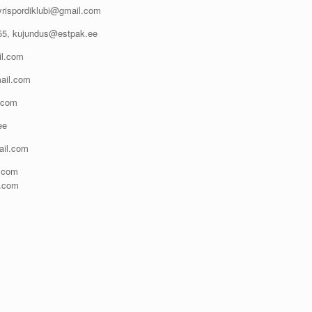
yrispordiklubi@gmail.com
55, kujundus@estpak.ee
l.com
ail.com
.com
ee
ail.com
l.com
.com