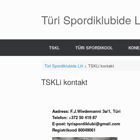
Skip
to
content
Türi Spordiklubide Li
TSKL
TÜRI SPORDIKOOL
KONE
Türi Spordiklubide Liit
>
TSKLi kontakt
TSKLi kontakt
Aadress: F.J.Wiedemanni 3a/1, Türi
Telefon:
+372 50 419 87
E-post: tyrispordiklubi@gmail.com
Registrikood 80049061