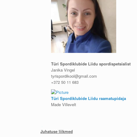
Türi Spordiklubide Liidu spordispetsialist
Janika Vingel
tyrispordikool@gmail.com
+372 50 11 683
Türi Spordiklubide Liidu raamatupidaja
Made Villevelt
.
Juhatuse liikmed