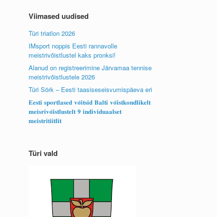
Viimased uudised
Türi triatlon 2026
IMsport noppis Eesti rannavolle
meistrivõistlustel kaks pronksi!
Alanud on registreerimine Järvamaa tennise
meistrivõistlustele 2026
Türi Sörk – Eesti taasiseseisvumispäeva eri
𝐄𝐞𝐬𝐭𝐢 𝐬𝐩𝐨𝐫𝐭𝐥𝐚𝐬𝐞𝐝 𝐯𝐨̃𝐢𝐭𝐬𝐢𝐝 𝐁𝐚𝐥𝐭𝐢 𝐯𝐨̃𝐢𝐬𝐭𝐤𝐨𝐧𝐝𝐥𝐢𝐤𝐞𝐥𝐭
𝐦𝐞𝐢𝐬𝐫𝐢𝐯𝐨̃𝐢𝐬𝐭𝐥𝐮𝐬𝐭𝐞𝐥𝐭 𝟗 𝐢𝐧𝐝𝐢𝐯𝐢𝐝𝐮𝐚𝐚𝐥𝐬𝐞𝐭
𝐦𝐞𝐢𝐬𝐭𝐫𝐢𝐭𝐢𝐢𝐭𝐥𝐢𝐭
Türi vald