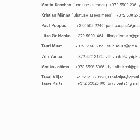
Martin Kaschan
(juhatuse esimees) +372 5502 206 t
Kristjan Männa
(juhatuse aseesimees) +372 508 27
Paul Poopuu
+372 505 2240, paul.poopuu@gmai
Liisa Gritšenko
+372 58201464, liisagritsenko@gm
Tauri Must
+372 5198 5323, tauri.must@gmail
Villi Vantsi
+372 522 2473, villi.vantsi@tyripk.
Marika Jäätma
+372 5598 5986 , tyri.vibukool@gm
Tanel Viljat
+372 5356 3198, tanelviljat@gmai
Taavi Parts
+372 53023400, taaviparts@gmail