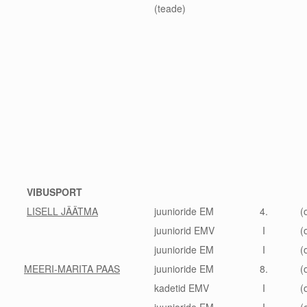
(teade)
VIBUSPORT
LISELL JÄÄTMA
juunioride EM
4.
(
juuniorid EMV
I
(
juunioride EM
I
(
MEERI-MARITA PAAS
juunioride EM
8.
(
kadetid EMV
I
(