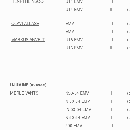
HENRI HEINSOO
U14 EMV
II
(
U14 EMV
III
(
OLAVI ALLASE
EMV
II
(
EMV
II
(
MARKUS ANVELT
U16 EMV
II
(
U16 EMV
III
(
UJUMINE (avavee)
MERLE VANTSI
N50-54 EMV
I
(
N 50-54 EMV
I
(
N 50-54 EMV
I
(
N 50-54 EMV
I
(
200 EMV
II
(