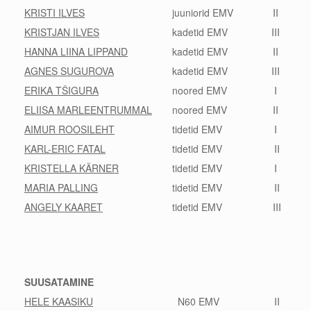
KRISTI ILVES
juuniorid EMV
II
KRISTJAN ILVES
kadetid EMV
III
HANNA LIINA LIPPAND
kadetid EMV
II
AGNES SUGUROVA
kadetid EMV
III
ERIKA TŠIGURA
noored EMV
I
ELIISA MARLEENTRUMMAL
noored EMV
II
AIMUR ROOSILEHT
tidetid EMV
I
KARL-ERIC FATAL
tidetid EMV
II
KRISTELLA KÄRNER
tidetid EMV
I
MARIA PALLING
tidetid EMV
II
ANGELY KAARET
tidetid EMV
III
SUUSATAMINE
HELE KAASIKU
N60 EMV
II