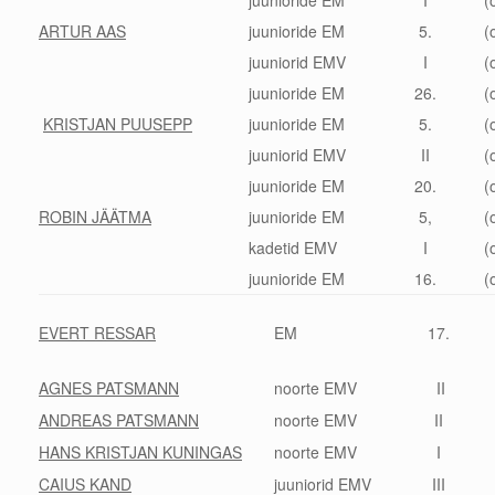
juunioride EM
I
(
ARTUR AAS
juunioride EM
5.
(
juuniorid EMV
I
(
juunioride EM
26.
(
KRISTJAN PUUSEPP
juunioride EM
5.
(
juuniorid EMV
II
(
juunioride EM
20.
(
ROBIN JÄÄTMA
juunioride EM
5,
(
kadetid EMV
I
(
juunioride EM
16.
(
EVERT RESSAR
EM
17.
AGNES PATSMANN
noorte EMV
II
ANDREAS PATSMANN
noorte EMV
II
HANS KRISTJAN KUNINGAS
noorte EMV
I
CAIUS KAND
juuniorid EMV
III