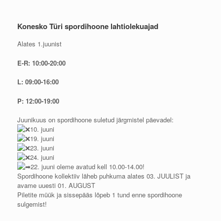
Konesko Türi spordihoone lahtiolekuajad
Alates 1.juunist
E-R: 10:00-20:00
L: 09:00-16:00
P: 12:00-19:00
Juunikuus on spordihoone suletud järgmistel päevadel:
10. juuni
19. juuni
23. juuni
24. juuni
22. juuni oleme avatud kell 10.00-14.00!
Spordihoone kollektiiv läheb puhkuma alates 03. JUULIST ja
avame uuesti 01. AUGUST
Piletite müük ja sissepääs lõpeb 1 tund enne spordihoone
sulgemist!