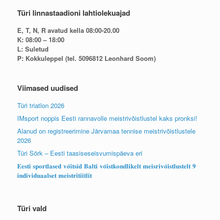
Türi linnastaadioni lahtiolekuajad
E, T, N, R avatud kella 08:00-20.00
K: 08:00 – 18:00
L: Suletud
P: Kokkuleppel (tel. 5096812 Leonhard Soom)
Viimased uudised
Türi triatlon 2026
IMsport noppis Eesti rannavolle meistrivõistlustel kaks pronksi!
Alanud on registreerimine Järvamaa tennise meistrivõistlustele
2026
Türi Sörk – Eesti taasiseseisvumispäeva eri
𝐄𝐞𝐬𝐭𝐢 𝐬𝐩𝐨𝐫𝐭𝐥𝐚𝐬𝐞𝐝 𝐯𝐨̃𝐢𝐭𝐬𝐢𝐝 𝐁𝐚𝐥𝐭𝐢 𝐯𝐨̃𝐢𝐬𝐭𝐤𝐨𝐧𝐝𝐥𝐢𝐤𝐞𝐥𝐭 𝐦𝐞𝐢𝐬𝐫𝐢𝐯𝐨̃𝐢𝐬𝐭𝐥𝐮𝐬𝐭𝐞𝐥𝐭 𝟗
𝐢𝐧𝐝𝐢𝐯𝐢𝐝𝐮𝐚𝐚𝐥𝐬𝐞𝐭 𝐦𝐞𝐢𝐬𝐭𝐫𝐢𝐭𝐢𝐢𝐭𝐥𝐢𝐭
Türi vald