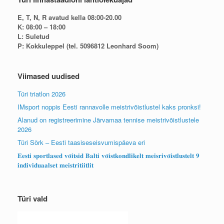
E, T, N, R avatud kella 08:00-20.00
K: 08:00 – 18:00
L: Suletud
P: Kokkuleppel (tel. 5096812 Leonhard Soom)
Viimased uudised
Türi triatlon 2026
IMsport noppis Eesti rannavolle meistrivõistlustel kaks pronksi!
Alanud on registreerimine Järvamaa tennise meistrivõistlustele
2026
Türi Sörk – Eesti taasiseseisvumispäeva eri
𝐄𝐞𝐬𝐭𝐢 𝐬𝐩𝐨𝐫𝐭𝐥𝐚𝐬𝐞𝐝 𝐯𝐨̃𝐢𝐭𝐬𝐢𝐝 𝐁𝐚𝐥𝐭𝐢 𝐯𝐨̃𝐢𝐬𝐭𝐤𝐨𝐧𝐝𝐥𝐢𝐤𝐞𝐥𝐭 𝐦𝐞𝐢𝐬𝐫𝐢𝐯𝐨̃𝐢𝐬𝐭𝐥𝐮𝐬𝐭𝐞𝐥𝐭 𝟗
𝐢𝐧𝐝𝐢𝐯𝐢𝐝𝐮𝐚𝐚𝐥𝐬𝐞𝐭 𝐦𝐞𝐢𝐬𝐭𝐫𝐢𝐭𝐢𝐢𝐭𝐥𝐢𝐭
Türi vald