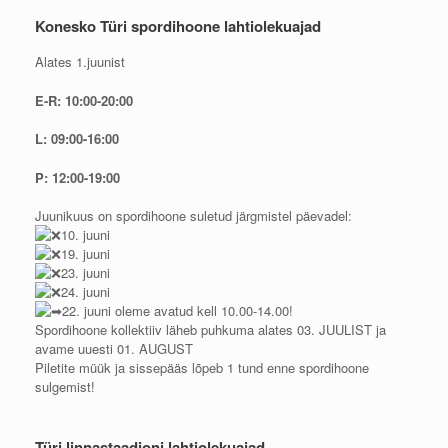
Konesko Türi spordihoone lahtiolekuajad
Alates 1.juunist
E-R: 10:00-20:00
L: 09:00-16:00
P: 12:00-19:00
Juunikuus on spordihoone suletud järgmistel päevadel:
10. juuni
19. juuni
23. juuni
24. juuni
22. juuni oleme avatud kell 10.00-14.00!
Spordihoone kollektiiv läheb puhkuma alates 03. JUULIST ja
avame uuesti 01. AUGUST
Piletite müük ja sissepääs lõpeb 1 tund enne spordihoone
sulgemist!
Türi linnastaadioni lahtiolekuajad