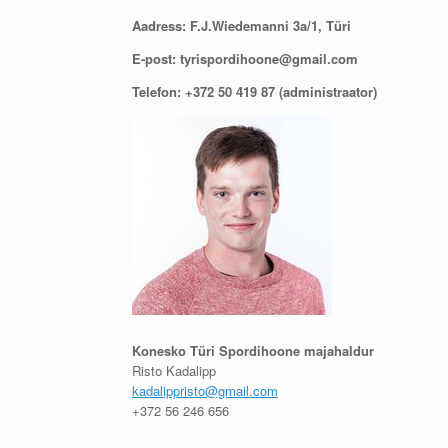
Aadress: F.J.Wiedemanni 3a/1, Türi
E-post: tyrispordihoone@gmail.com
Telefon: +372 50 419 87 (administraator)
Konesko Türi Spordihoone majahaldur
Risto Kadalipp
kadalippristo@gmail.com
+372 56 246 656