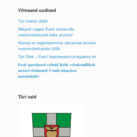
Viimased uudised
Türi triatlon 2026
IMsport noppis Eesti rannavolle
meistrivõistlustel kaks pronksi!
Alanud on registreerimine Järvamaa tennise
meistrivõistlustele 2026
Türi Sörk – Eesti taasiseseisvumispäeva eri
𝐄𝐞𝐬𝐭𝐢 𝐬𝐩𝐨𝐫𝐭𝐥𝐚𝐬𝐞𝐝 𝐯𝐨̃𝐢𝐭𝐬𝐢𝐝 𝐁𝐚𝐥𝐭𝐢 𝐯𝐨̃𝐢𝐬𝐭𝐤𝐨𝐧𝐝𝐥𝐢𝐤𝐞𝐥𝐭
𝐦𝐞𝐢𝐬𝐫𝐢𝐯𝐨̃𝐢𝐬𝐭𝐥𝐮𝐬𝐭𝐞𝐥𝐭 𝟗 𝐢𝐧𝐝𝐢𝐯𝐢𝐝𝐮𝐚𝐚𝐥𝐬𝐞𝐭
𝐦𝐞𝐢𝐬𝐭𝐫𝐢𝐭𝐢𝐢𝐭𝐥𝐢𝐭
Türi vald