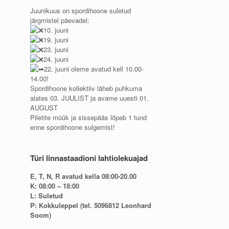
Juunikuus on spordihoone suletud
järgmistel päevadel:
10. juuni
19. juuni
23. juuni
24. juuni
22. juuni oleme avatud kell 10.00-
14.00!
Spordihoone kollektiiv läheb puhkuma
alates 03. JUULIST ja avame uuesti 01.
AUGUST
Piletite müük ja sissepääs lõpeb 1 tund
enne spordihoone sulgemist!
Türi linnastaadioni lahtiolekuajad
E, T, N, R avatud kella 08:00-20.00
K: 08:00 – 18:00
L: Suletud
P: Kokkuleppel (tel. 5096812 Leonhard
Soom)