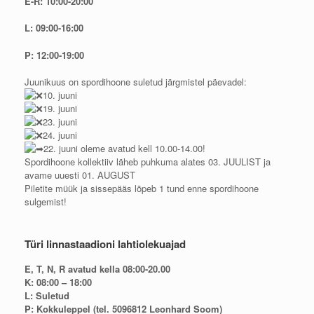
E-R: 10:00-20:00
L: 09:00-16:00
P: 12:00-19:00
Juunikuus on spordihoone suletud järgmistel päevadel:
10. juuni
19. juuni
23. juuni
24. juuni
22. juuni oleme avatud kell 10.00-14.00!
Spordihoone kollektiiv läheb puhkuma alates 03. JUULIST ja
avame uuesti 01. AUGUST
Piletite müük ja sissepääs lõpeb 1 tund enne spordihoone
sulgemist!
Türi linnastaadioni lahtiolekuajad
E, T, N, R avatud kella 08:00-20.00
K: 08:00 – 18:00
L: Suletud
P: Kokkuleppel (tel. 5096812 Leonhard Soom)