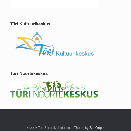
Türi Kultuurikeskus
Türi Noortekeskus
© 2026 Türi Spordiklubide Liit
Theme by
SiteOrigin