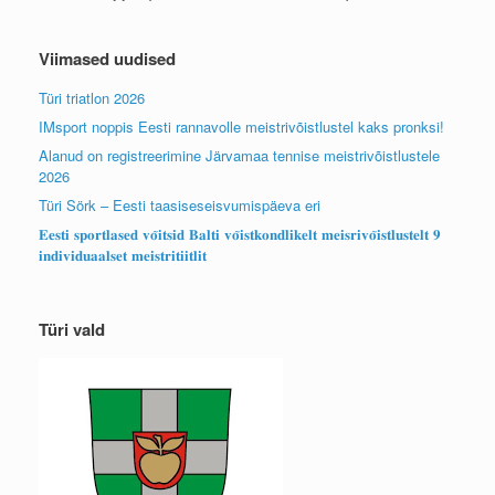
Viimased uudised
Türi triatlon 2026
IMsport noppis Eesti rannavolle meistrivõistlustel kaks pronksi!
Alanud on registreerimine Järvamaa tennise meistrivõistlustele
2026
Türi Sörk – Eesti taasiseseisvumispäeva eri
𝐄𝐞𝐬𝐭𝐢 𝐬𝐩𝐨𝐫𝐭𝐥𝐚𝐬𝐞𝐝 𝐯𝐨̃𝐢𝐭𝐬𝐢𝐝 𝐁𝐚𝐥𝐭𝐢 𝐯𝐨̃𝐢𝐬𝐭𝐤𝐨𝐧𝐝𝐥𝐢𝐤𝐞𝐥𝐭 𝐦𝐞𝐢𝐬𝐫𝐢𝐯𝐨̃𝐢𝐬𝐭𝐥𝐮𝐬𝐭𝐞𝐥𝐭 𝟗
𝐢𝐧𝐝𝐢𝐯𝐢𝐝𝐮𝐚𝐚𝐥𝐬𝐞𝐭 𝐦𝐞𝐢𝐬𝐭𝐫𝐢𝐭𝐢𝐢𝐭𝐥𝐢𝐭
Türi vald