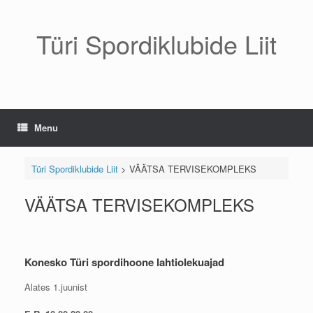
Skip
to
content
Türi Spordiklubide Liit
Menu
Türi Spordiklubide Liit
>
VÄÄTSA TERVISEKOMPLEKS
VÄÄTSA TERVISEKOMPLEKS
Konesko Türi spordihoone lahtiolekuajad
Alates 1.juunist