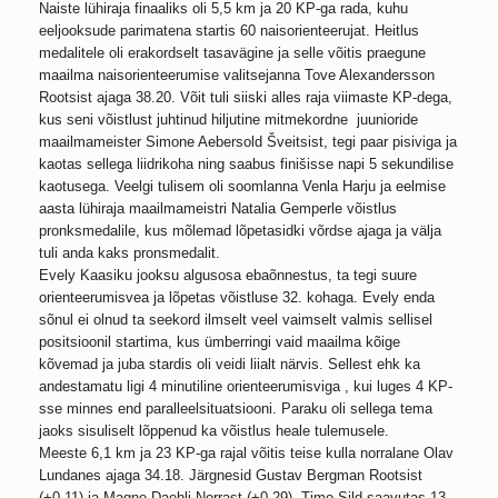
Naiste lühiraja finaaliks oli 5,5 km ja 20 KP-ga rada, kuhu
eeljooksude parimatena startis 60 naisorienteerujat. Heitlus
medalitele oli erakordselt tasavägine ja selle võitis praegune
maailma naisorienteerumise valitsejanna Tove Alexandersson
Rootsist ajaga 38.20. Võit tuli siiski alles raja viimaste KP-dega,
kus seni võistlust juhtinud hiljutine mitmekordne juunioride
maailmameister Simone Aebersold Šveitsist, tegi paar pisiviga ja
kaotas sellega liidrikoha ning saabus finišisse napi 5 sekundilise
kaotusega. Veelgi tulisem oli soomlanna Venla Harju ja eelmise
aasta lühiraja maailmameistri Natalia Gemperle võistlus
pronksmedalile, kus mõlemad lõpetasidki võrdse ajaga ja välja
tuli anda kaks pronsmedalit.
Evely Kaasiku jooksu algusosa ebaõnnestus, ta tegi suure
orienteerumisvea ja lõpetas võistluse 32. kohaga. Evely enda
sõnul ei olnud ta seekord ilmselt veel vaimselt valmis sellisel
positsioonil startima, kus ümberringi vaid maailma kõige
kõvemad ja juba stardis oli veidi liialt närvis. Sellest ehk ka
andestamatu ligi 4 minutiline orienteerumisviga , kui luges 4 KP-
sse minnes end paralleelsituatsiooni. Paraku oli sellega tema
jaoks sisuliselt lõppenud ka võistlus heale tulemusele.
Meeste 6,1 km ja 23 KP-ga rajal võitis teise kulla norralane Olav
Lundanes ajaga 34.18. Järgnesid Gustav Bergman Rootsist
(+0.11) ja Magne Daehli Norrast (+0.29). Timo Sild saavutas 13.