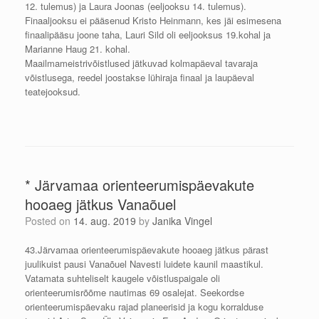
12. tulemus) ja Laura Joonas (eeljooksu 14. tulemus).
Finaaljooksu ei pääsenud Kristo Heinmann, kes jäi esimesena
finaalipääsu joone taha, Lauri Sild oli eeljooksus 19.kohal ja
Marianne Haug 21. kohal.
Maailmameistrivõistlused jätkuvad kolmapäeval tavaraja
võistlusega, reedel joostakse lühiraja finaal ja laupäeval
teatejooksud.
* Järvamaa orienteerumispäevakute
hooaeg jätkus Vanaõuel
Posted on
14. aug. 2019
by
Janika Vingel
43.Järvamaa orienteerumispäevakute hooaeg jätkus pärast
juulikuist pausi Vanaõuel Navesti luidete kaunil maastikul.
Vatamata suhteliselt kaugele võistluspaigale oli
orienteerumisrõõme nautimas 69 osalejat. Seekordse
orienteerumispäevaku rajad planeerisid ja kogu korralduse