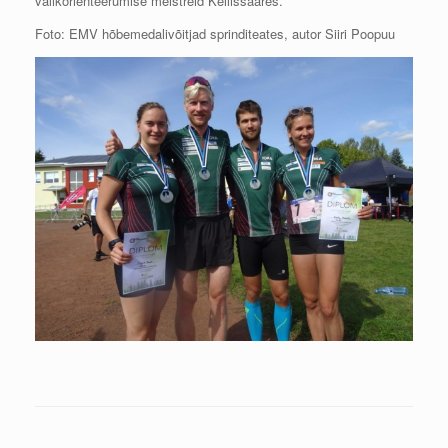
valikorienteerumise meistreid Kellissaares.
Foto: EMV hõbemedalivõitjad sprinditeates, autor Siiri Poopuu