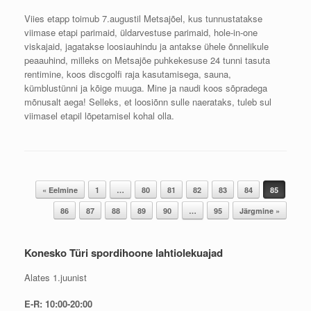
Viies etapp toimub 7.augustil Metsajõel, kus tunnustatakse
viimase etapi parimaid, üldarvestuse parimaid, hole-in-one
viskajaid, jagatakse loosiauhindu ja antakse ühele õnnelikule
peaauhind, milleks on Metsajõe puhkekesuse 24 tunni tasuta
rentimine, koos discgolfi raja kasutamisega, sauna,
kümblustünni ja kõige muuga. Mine ja naudi koos sõpradega
mõnusalt aega! Selleks, et loosiõnn sulle naerataks, tuleb sul
viimasel etapil lõpetamisel kohal olla.
Post navigation
« Eelmine
1
…
80
81
82
83
84
85
86
87
88
89
90
…
95
Järgmine »
Konesko Türi spordihoone lahtiolekuajad
Alates 1.juunist
E-R: 10:00-20:00