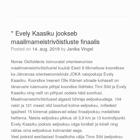
* Evely Kaasiku jookseb
maailmameistrivõistluste finaalis
Posted on
14. aug. 2019
by
Janika Vingel
Norras Ostfoldenis toimuvatel orienteerumise
maailmameistrivõistlustel kuulub Eesti 9 liikmelisse koondisse
ka Järvamaa orienteerumisklubi JOKA naisjooksja Evely
Kaasiku. Koondise treeneri Olle Kärneri sõnade kohaselt on
tänavuste tulemuste põhjal koondise liidriteks Timi Sild ja Evely
Kaasiku ning neilt on põhjust oodata häid sooritusi.
Maailmameistrivõistlused algasid lühiraja eeljooksudega. 104
naist ja 121 meest olid loositud kolme eeljooksu, milledest
igaühest 15 kiiremat pääsevad edasi finaaljooksu medalitele
heitlema. Naiste eeljooksu pikkus oli 3,9 km ja 13 kontrollpunki.
Evely Kaasiku jooksis eeljooksu väga kindlalt ja kiirelt ning
näitas oma eeljooksus kolmandat aega.
Veel jooksid eestlastest finaalikoha välja Timo Sild (eeljooksu