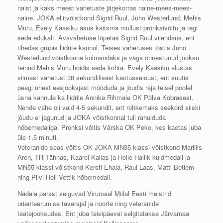
naist ja kaks meest vahetuste järjekorras naine-mees-mees-
naine. JOKA eliitvõistkond Sigrid Ruul, Juho Westerlund, Mehis
Muru, Evely Kaasiku asus kaitsma mullust pronksivõitu ja tegi
seda edukalt. Avavahetuse lõpetas Sigrid Ruul viiendana, ent
tihedas grupis liidrite kannul. Teises vahetuses tõstis Juho
Westerlund võistkonna kolmandaks ja väga õnnestunud jooksu
teinud Mehis Muru hoidis seda kohta. Evely Kaasiku alustas
viimast vahetust 38 sekundilisest kaotusseisust, ent suutis
peagi ühest eesjooksjast mõõduda ja jõudis raja teisel poolel
üsna kannule ka liidrile Annika Rihmale OK Põlva Kobrasest.
Nende vahe oli vaid 4-5 sekundit, ent rohkemaks seekord siiski
jõudu ei jagunud ja JOKA võistkonnal tuli rahulduda
hõbemedaliga. Pronksi võitis Värska OK Peko, kes kaotas juba
üle 1,5 minuti.
Veteranide seas võitis OK JOKA MN35 klassi võistkond Mariliis
Aren, Tiit Tähnas, Kaarel Kallas ja Helle Hallik kuldmedali ja
MN55 klassi võistkond Kersti Ehala, Raul Laas, Matti Betlem
ning Pilvi-Heli Vettik hõbemedali.
Nädala pärast selguvad Virumaal Miilal Eesti meistrid
orienteerumise tavarajal ja noorte ning veteranide
teatejooksudes. Ent juba teisipäeval selgitatakse Järvamaa