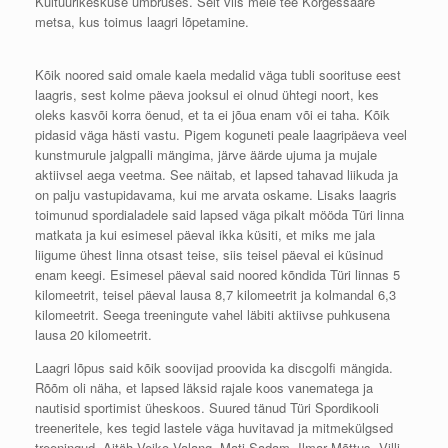
Kultuurikeskuse ümbruses. Selt viis meie tee Kõrgessaare
metsa, kus toimus laagri lõpetamine.
Kõik noored said omale kaela medalid väga tubli soorituse eest
laagris, sest kolme päeva jooksul ei olnud ühtegi noort, kes
oleks kasvõi korra öenud, et ta ei jõua enam või ei taha. Kõik
pidasid väga hästi vastu. Pigem koguneti peale laagripäeva veel
kunstmurule jalgpalli mängima, järve äärde ujuma ja mujale
aktiivsel aega veetma. See näitab, et lapsed tahavad liikuda ja
on palju vastupidavama, kui me arvata oskame. Lisaks laagris
toimunud spordialadele said lapsed väga pikalt mööda Türi linna
matkata ja kui esimesel päeval ikka küsiti, et miks me jala
liigume ühest linna otsast teise, siis teisel päeval ei küsinud
enam keegi. Esimesel päeval said noored kõndida Türi linnas 5
kilomeetrit, teisel päeval lausa 8,7 kilomeetrit ja kolmandal 6,3
kilomeetrit. Seega treeningute vahel läbiti aktiivse puhkusena
lausa 20 kilomeetrit.
Laagri lõpus said kõik soovijad proovida ka discgolfi mängida.
Rõõm oli näha, et lapsed läksid rajale koos vanematega ja
nautisid sportimist üheskoos. Suured tänud Türi Spordikooli
treeneritele, kes tegid lastele väga huvitavad ja mitmekülgsed
treeningud. Aitäh Veiko Valang, Mati Sadam, Ilmar Mõttus, Villi