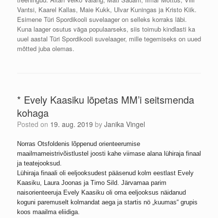
Vantsi, Kaarel Kallas, Maie Kukk, Ulvar Kuningas ja Kristo Kiik.
Esimene Türi Spordikooli suvelaager on selleks korraks läbi.
Kuna laager osutus väga populaarseks, siis toimub kindlasti ka
uuel aastal Türi Spordikooli suvelaager, mille tegemiseks on uued
mõtted juba olemas.
* Evely Kaasiku lõpetas MM’i seitsmenda
kohaga
Posted on
19. aug. 2019
by
Janika Vingel
Norras Otsfoldenis lõppenud orienteerumise
maailmameistrivõistlustel joosti kahe viimase alana lühiraja finaal
ja teatejooksud.
Lühiraja finaali oli eeljooksudest pääsenud kolm eestlast Evely
Kaasiku, Laura Joonas ja Timo Sild. Järvamaa parim
naisorienteeruja Evely Kaasiku oli oma eeljooksus näidanud
koguni paremuselt kolmandat aega ja startis nö „kuumas“ grupis
koos maailma eliidiga.