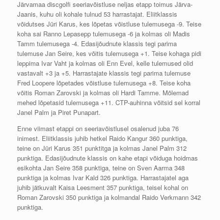
Järvamaa discgolfi seeriavõistluse neljas etapp toimus Järva-
Jaanis, kuhu oli kohale tulnud 53 harrastajat. Eliitklassis
võidutses Jüri Karus, kes lõpetas võistluse tulemusega -9. Teise
koha sai Ranno Lepasepp tulemusega -6 ja kolmas oli Madis
Tamm tulemusega -4. Edasijõudnute klassis tegi parima
tulemuse Jan Seire, kes võitis tulemusega +1. Teise kohaga pidi
leppima Ivar Vaht ja kolmas oli Enn Evel, kelle tulemused olid
vastavalt +3 ja +5. Harrastajate klassis tegi parima tulemuse
Fred Loopere lõpetades võistluse tulemusega +8. Teise koha
võitis Roman Zarovski ja kolmas oli Hardi Tamme. Mõlemad
mehed lõpetasid tulemusega +11. CTP-auhinna võitsid sel korral
Janel Palm ja Piret Punapart.
Enne viimast etappi on seeriavõistlusel osalenud juba 76
inimest. Eliitklassis juhib hetkel Raido Kangur 360 punktiga,
teine on Jüri Karus 351 punktitga ja kolmas Janel Palm 312
punktiga. Edasijõudnute klassis on kahe etapi võiduga hoidmas
esikohta Jan Seire 358 punktiga, teine on Sven Aarma 348
punktiga ja kolmas Ivar Kald 326 punktiga. Harrastajatel aga
juhib jätkuvalt Kaisa Leesment 357 punktiga, teisel kohal on
Roman Zarovski 350 punktiga ja kolmandal Raido Verkmann 342
punktiga.