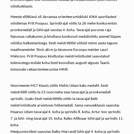
võistlusklassis.
Meeste eliitklassi oli Järvamaa orienteerumisklubi JOKA sportlastest
võistlemas Priit Poopuu. Sprindirajal võitis ta 26 mehe konkurentsis
pronksmedali ja lühirajal savutas 4. koha. Tavarajal purunes raja
lõpuosas rattakumm ja kindlana tundunud medalivõidu asemel lõppes
võistlus katkestamisega. Eesti meistritiitlid võitsid mõne aasta tagune
maailmameister Tõnis aErm ja tänavune Euroopa meister Lauri
Malsroos. Priit Poopuu kindlustas meistrivõistlustel saavutatud
tulemustega endale koha Eesti koondises augusti alguses Taanis
toimuvale rattaorienteerumise MMil.
Noormeeste M17 klassis võitis Mehis Udam kaks medalit. Eesti
meistritiitli võitis ta 23 noormehe seas tavarajal ja pronksmedali
sprindis. Lisaks Eesti meistritiitlile võitis ta tavarajal Balti
meistrivõistluste arvestuses hõbemedali. Sama vanuseklassis saavutas
Maanus Udam tavarajal 6. koha ja sprindis 8. koha, Artur Soo sprindis
7. ja lühi- ning tavarajal 10. koha, Raiko Alliksaar lühirajal ja sprindis 11.
koha.
Meejuunioridest saavutas Raiko Marrandi lühirajal 4. koha ja sprindis