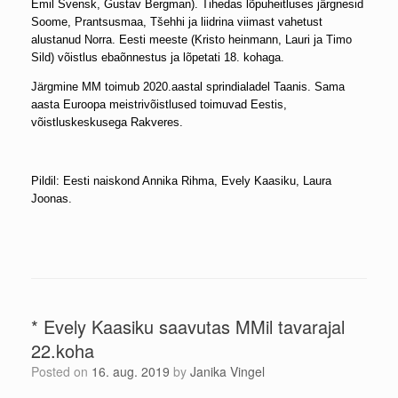
Emil Svensk, Gustav Bergman). Tihedas lõpuheitluses järgnesid
Soome, Prantsusmaa, Tšehhi ja liidrina viimast vahetust
alustanud Norra. Eesti meeste (Kristo heinmann, Lauri ja Timo
Sild) võistlus ebaõnnestus ja lõpetati 18. kohaga.
Järgmine MM toimub 2020.aastal sprindialadel Taanis. Sama
aasta Euroopa meistrivõistlused toimuvad Eestis,
võistluskeskusega Rakveres.
Pildil: Eesti naiskond Annika Rihma, Evely Kaasiku, Laura
Joonas.
* Evely Kaasiku saavutas MMil tavarajal
22.koha
Posted on
16. aug. 2019
by
Janika Vingel