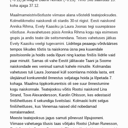
koha ajaga 37.12.
Maailmameistrivõistluste viimase alana võisteldi teatejooksudes.
Kolmeliikmelisi naiskondi oli stardis 30-st riigist. Eesti naiskond
Annika Rihma, Evely Kaasiku ja Laura Joonas tegi suurepärase
võistluse. Avavahetuses püsis Annika Rihma kogu raja esimeses
grupis ja andis teate üle seitsmendana. Teises vahetuses jätkas
Evely Kaasiku veelgi tugevamini.
Liidritega
peaaegu võrdväärses
tempos liikudes tõstis ta naiskonna üsna pea kuuendale
positsioonile ja hoidis seda lõpuni ning kaotas finišis liidrile vaid
paar minutit. Samas oli vahe Eestit jälitavate Taani ja Soome
naiskondade ees veninud samuti kahele minutile. Kolmandas
vahetuses tuli Laura Joonasel küll soomlanna mööda lasta, ent
ülejäänud konkurendid õnnestus seljataga hoida ja lõpetada 7.
kohaga. Maailma tippkonkurentsis oli see suur õnnestumine
kogu naiskonnale. Teatejooksu võitis Rootsi naiskond Lina
Strand, Tove Alexandersson, Karolin Ohlsson, kes edestasid
finišiheitluses 4 sekundiga šveitslasi. Kolmaski koht selgus
finišiheitluses, kus Venemaa naised olid nobedamad
norralannadest.
Meeste teatejooksus jagus samuti põnevust lõpujooneni.
Viimase vahetuega tõusis taas võitjaks Rootsi (Johan Runesson,