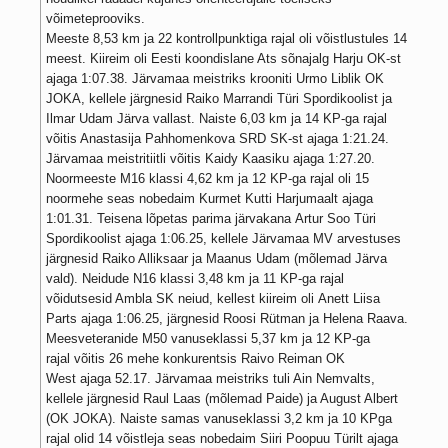
võimeteprooviks.
Meeste 8,53 km ja 22 kontrollpunktiga rajal oli võistlustules 14
meest. Kiireim oli Eesti koondislane Ats sõnajalg Harju OK-st
ajaga 1:07.38. Järvamaa meistriks krooniti Urmo Liblik OK
JOKA, kellele järgnesid Raiko Marrandi Türi Spordikoolist ja
Ilmar Udam Järva vallast. Naiste 6,03 km ja 14 KP-ga rajal
võitis Anastasija Pahhomenkova SRD SK-st ajaga 1:21.24.
Järvamaa meistritiitli võitis Kaidy Kaasiku ajaga 1:27.20.
Noormeeste M16 klassi 4,62 km ja 12 KP-ga rajal oli 15
noormehe seas nobedaim Kurmet Kutti Harjumaalt ajaga
1:01.31. Teisena lõpetas parima järvakana Artur Soo Türi
Spordikoolist ajaga 1:06.25, kellele Järvamaa MV arvestuses
järgnesid Raiko Alliksaar ja Maanus Udam (mõlemad Järva
vald). Neidude N16 klassi 3,48 km ja 11 KP-ga rajal
võidutsesid Ambla SK neiud, kellest kiireim oli Anett Liisa
Parts ajaga 1:06.25, järgnesid Roosi Rütman ja Helena Raava.
Meesveteranide M50 vanuseklassi 5,37 km ja 12 KP-ga
rajal võitis 26 mehe konkurentsis Raivo Reiman OK
West ajaga 52.17. Järvamaa meistriks tuli Ain Nemvalts,
kellele järgnesid Raul Laas (mõlemad Paide) ja August Albert
(OK JOKA). Naiste samas vanuseklassi 3,2 km ja 10 KPga
rajal olid 14 võistleja seas nobedaim Siiri Poopuu Türilt ajaga