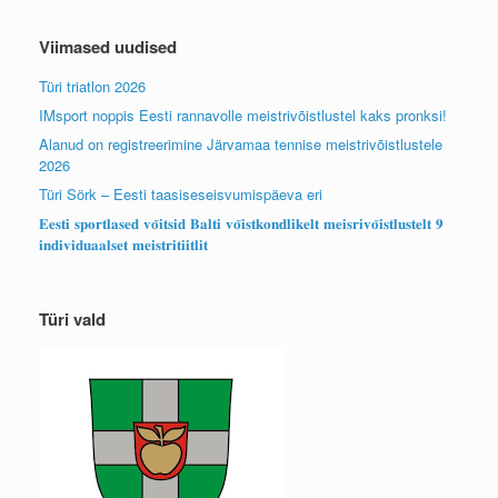
Viimased uudised
Türi triatlon 2026
IMsport noppis Eesti rannavolle meistrivõistlustel kaks pronksi!
Alanud on registreerimine Järvamaa tennise meistrivõistlustele
2026
Türi Sörk – Eesti taasiseseisvumispäeva eri
𝐄𝐞𝐬𝐭𝐢 𝐬𝐩𝐨𝐫𝐭𝐥𝐚𝐬𝐞𝐝 𝐯𝐨̃𝐢𝐭𝐬𝐢𝐝 𝐁𝐚𝐥𝐭𝐢 𝐯𝐨̃𝐢𝐬𝐭𝐤𝐨𝐧𝐝𝐥𝐢𝐤𝐞𝐥𝐭 𝐦𝐞𝐢𝐬𝐫𝐢𝐯𝐨̃𝐢𝐬𝐭𝐥𝐮𝐬𝐭𝐞𝐥𝐭 𝟗
𝐢𝐧𝐝𝐢𝐯𝐢𝐝𝐮𝐚𝐚𝐥𝐬𝐞𝐭 𝐦𝐞𝐢𝐬𝐭𝐫𝐢𝐭𝐢𝐢𝐭𝐥𝐢𝐭
Türi vald