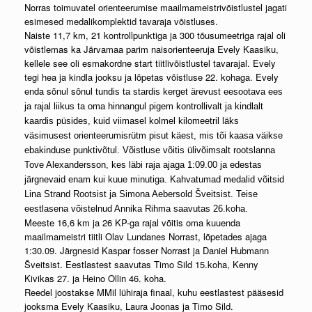
Norras toimuvatel orienteerumise maailmameistrivõistlustel jagati
esimesed medalikomplektid tavaraja võistluses.
Naiste 11,7 km, 21 kontrollpunktiga ja 300 tõusumeetriga rajal oli
võistlemas ka Järvamaa parim naisorienteeruja Evely Kaasiku,
kellele see oli esmakordne start tiitlivõistlustel tavarajal. Evely
tegi hea ja kindla jooksu ja lõpetas võistluse 22. kohaga. Evely
enda sõnul sõnul
tundis ta stardis kerget ärevust eesootava ees
ja rajal liikus ta oma hinnangul pigem kontrollivalt ja kindlalt
kaardis püsides, kuid viimasel kolmel kilomeetril läks
väsimusest orienteerumisrütm pisut käest, mis tõi kaasa väikse
ebakinduse punktivõtul. Võistluse võitis ülivõimsalt rootslanna
Tove Alexandersson, kes läbi raja ajaga 1:09.00 ja edestas
järgnevaid enam kui kuue minutiga. Kahvatumad medalid võitsid
Lina Strand Rootsist ja Simona Aebersold Šveitsist. Teise
eestlasena võistelnud Annika Rihma saavutas 26.koha.
Meeste 16,6 km ja 26 KP-ga rajal võitis oma kuuenda
maailmameistri tiitli Olav Lundanes Norrast, lõpetades ajaga
1:30.09. Järgnesid Kaspar fosser Norrast ja Daniel Hubmann
Šveitsist. Eestlastest saavutas Timo Sild 15.koha, Kenny
Kivikas 27. ja Heino Ollin 46. koha.
Reedel joostakse MMil lühiraja finaal, kuhu eestlastest pääsesid
jooksma Evely Kaasiku, Laura Joonas ja Timo Sild.