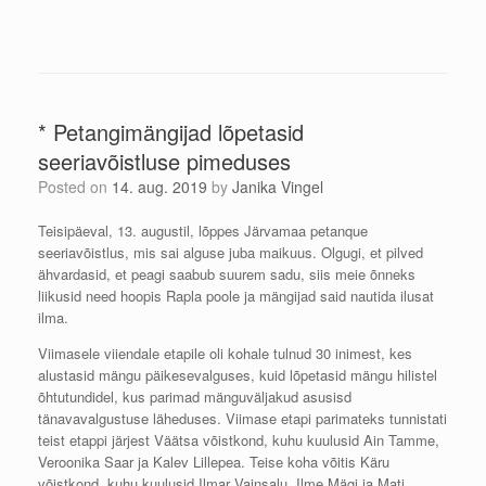
* Petangimängijad lõpetasid
seeriavõistluse pimeduses
Posted on
14. aug. 2019
by
Janika Vingel
Teisipäeval, 13. augustil, lõppes Järvamaa petanque
seeriavõistlus, mis sai alguse juba maikuus. Olgugi, et pilved
ähvardasid, et peagi saabub suurem sadu, siis meie õnneks
liikusid need hoopis Rapla poole ja mängijad said nautida ilusat
ilma.
Viimasele viiendale etapile oli kohale tulnud 30 inimest, kes
alustasid mängu päikesevalguses, kuid lõpetasid mängu hilistel
õhtutundidel, kus parimad mänguväljakud asusisd
tänavavalg
ustuse läheduses. Viimase etapi parimateks tunnistati
teist etappi järjest Väätsa võistkond, kuhu kuulusid Ain Tamme,
Veroonika Saar ja Kalev Lillepea. Teise koha võitis Käru
võistkond, kuhu kuulusid Ilmar Vainsalu, Ilme Mägi ja Mati