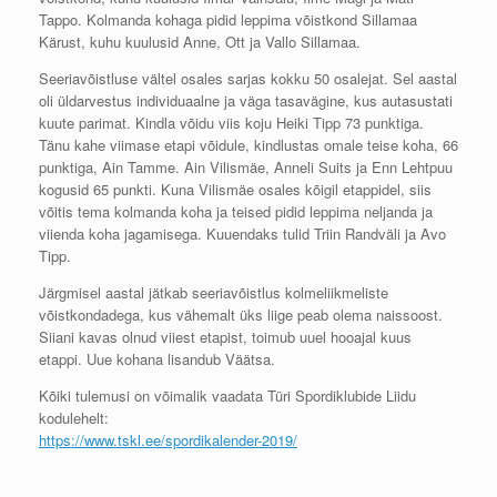
Tappo. Kolmanda kohaga pidid leppima võistkond Sillamaa
Kärust, kuhu kuulusid Anne, Ott ja Vallo Sillamaa.
Seeriavõistluse vältel osales sarjas kokku 50 osalejat. Sel aastal
oli üldarvestus individuaalne ja väga tasavägine, kus autasustati
kuute parimat. Kindla võidu viis koju Heiki Tipp 73 punktiga.
Tänu kahe viimase etapi võidule, kindlustas omale teise koha, 66
punktiga, Ain Tamme. Ain Vilismäe, Anneli Suits ja Enn Lehtpuu
kogusid 65 punkti. Kuna Vilismäe osales kõigil etappidel, siis
võitis tema kolmanda koha ja teised pidid leppima neljanda ja
viienda koha jagamisega. Kuuendaks tulid Triin Randväli ja Avo
Tipp.
Järgmisel aastal jätkab seeriavõistlus kolmeliikmeliste
võistkondadega, kus vähemalt üks liige peab olema naissoost.
Siiani kavas olnud viiest etapist, toimub uuel hooajal kuus
etappi. Uue kohana lisandub Väätsa.
Kõiki tulemusi on võimalik vaadata Türi Spordiklubide Liidu
kodulehelt:
https://www.tskl.ee/spordikalender-2019/