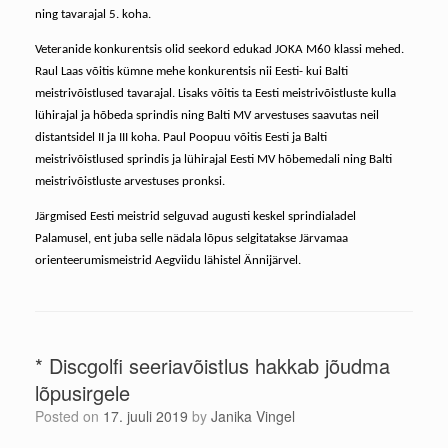
ning tavarajal 5. koha.
Veteranide konkurentsis olid seekord edukad JOKA M60 klassi mehed.
Raul Laas võitis kümne mehe konkurentsis nii Eesti- kui Balti
meistrivõistlused tavarajal. Lisaks võitis ta Eesti meistrivõistluste kulla
lühirajal ja hõbeda sprindis ning Balti MV arvestuses saavutas neil
distantsidel II ja III koha. Paul Poopuu võitis Eesti ja Balti
meistrivõistlused sprindis ja lühirajal Eesti MV hõbemedali ning Balti
meistrivõistluste arvestuses pronksi.
Järgmised Eesti meistrid selguvad augusti keskel sprindialadel
Palamusel, ent juba selle nädala lõpus selgitatakse Järvamaa
orienteerumismeistrid Aegviidu lähistel Ännijärvel.
* Discgolfi seeriavõistlus hakkab jõudma
lõpusirgele
Posted on
17. juuli 2019
by
Janika Vingel