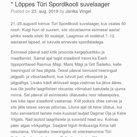
* Lõppes Türi Spordikooli suvelaager
Posted on
23. aug. 2019
by
Janika Vingel
21.-23.augustil toimus Türi Spordikooli suvelaager, kus osales 50
noort. Kuigi huvi oli suurem, siis otsustasime esimesel aastal
piiriks seada siiski 50 osalejat. Laagrisse oli oodatud 7.-12.
aastased lapsed, et tutvuda erinevate spordialadega.
Esimesel päeval said kõik proovida kergejõustikku ja
maadlemist. Samal ajal tegid staadionil trenni ka Eesti
tippsportlased Rasmus Mägi, Maris Mägi ja Grit Šadeiko, kelle
treeninguid oli hea jälgida. Teisel päeval toimusid treeningud
jalgpalli- ja vibustaadionil, kus tutvuti just vibuspordi ja
jalgpalliga. Lisaks käidi aktiivselt aega veetmas ka järve ääres,
kus üle poolte laagrilistest otsustas võimalust kasutada ja ujuma
minna. Sel päeval oli esimeseks üllatuseks noor rebasepoiss,
kes käis lapsi staadionil vaatamas. Küll jooksis ühes servas ja
siis jälle teises servas piilumas. Lõuna ajal oli teine üllatus, kui
toitu serveerisid lastele meie kuulsad lauljad Dagmar Oja ja Kaire
Vilgats. Nad laulsid laagrilistele ja soovisid head isu. Kolmas
päev algas võrkpalliga. Seejärel liiguti liinibussiga Kirna talli
ratsutama. Viimaseks treeninguks oli orienteerumine Türi