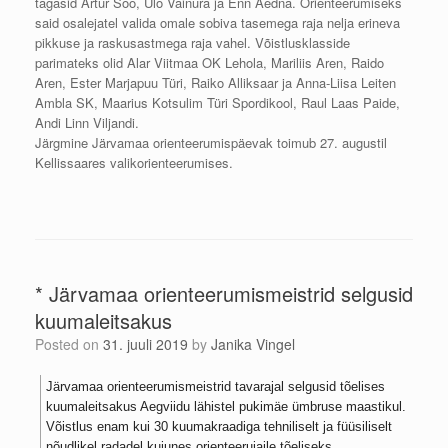
tagasid Artur Soo, Ülo Vainura ja Enn Aedna. Orienteerumiseks
said osalejatel valida omale sobiva tasemega raja nelja erineva
pikkuse ja raskusastmega raja vahel. Võistlusklasside
parimateks olid Alar Viitmaa OK Lehola, Mariliis Aren, Raido
Aren, Ester Marjapuu Türi, Raiko Alliksaar ja Anna-Liisa Leiten
Ambla SK, Maarius Kotsulim Türi Spordikool, Raul Laas Paide,
Andi Linn Viljandi.
Järgmine Järvamaa orienteerumispäevak toimub 27. augustil
Kellissaares valikorienteerumises.
* Järvamaa orienteerumismeistrid selgusid
kuumaleitsakus
Posted on
31. juuli 2019
by
Janika Vingel
Järvamaa orienteerumismeistrid tavarajal selgusid tõelises
kuumaleitsakus Aegviidu lähistel pukimäe ümbruse maastikul.
Võistlus enam kui 30 kuumakraadiga tehniliselt ja füüsiliselt
nõudlikel radadel kujunes orienteerujaile tõeliseks