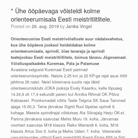
* Ühe ööpäevaga võisteldi kolme
orienteerumisala Eesti meistritiitlitele.
Posted on
26. aug. 2019
by
Janika Vingel
Orienteerumise Eesti meistrivõistluste suur nädalavahetus,
kus ühe ööpäeva jooksul heideldakse kolme
orienteerumisala, sprindi, öise tavaraja ja sprindi
teatejooksu Eesti meistritiitlitele, toimus tänavu Jõgevamaal.
Võistluspaikadeks Kuremaa, Pala ja Palamuse
Avaalana selgusid Kuremaal Eesti parimad
orienteerumissprindis. Naiste 2,25 km ja 22 KP-ga rajal asus tiitlit
jahtima 26 naist. Neist kiireimana suutis raja läbid
orienteerumisklubi JOKA jooksja Evely Kaasiku, kelle lõpuaeg
14.24,6 oli 17,4 sekundit parem kui Annika Rihmal OK Põlva
Kobrasest. Pronksmedali võitis Teele Telgma SK Saue Tammed
ajaga 15.00,3. Teine järvakas Sigrid Ruul lõpetas sprindi 9.
kohaga. Meeste sprindirajal võidutses Ats Sõnajalg Harju OK-st.
Parima järvakana saavutas Mehis Muru 19. koha. Järvamaa
noortest saavutas M18 klassis Raiko Marrandi 6. koha, M16
klassis Artus Soo 5. koha ja Mehis Udam 7. koha. Veteranide
vanusklassides võitsid Eesti meistritiitli Kersti Ehala N55 ja Siiri