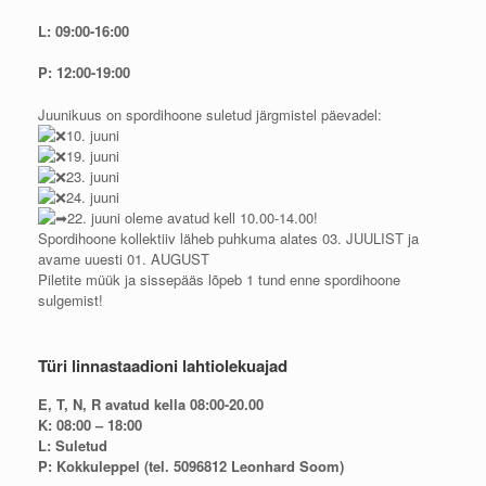
L: 09:00-16:00
P: 12:00-19:00
Juunikuus on spordihoone suletud järgmistel päevadel:
10. juuni
19. juuni
23. juuni
24. juuni
22. juuni oleme avatud kell 10.00-14.00!
Spordihoone kollektiiv läheb puhkuma alates 03. JUULIST ja
avame uuesti 01. AUGUST
Piletite müük ja sissepääs lõpeb 1 tund enne spordihoone
sulgemist!
Türi linnastaadioni lahtiolekuajad
E, T, N, R avatud kella 08:00-20.00
K: 08:00 – 18:00
L: Suletud
P: Kokkuleppel (tel. 5096812 Leonhard Soom)