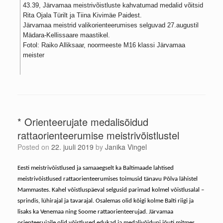
43.39, Järvamaa meistrivõistluste kahvatumad medalid võitsid
Rita Ojala Türilt ja Tiina Kivimäe Paidest.
Järvamaa meistrid valikorienteerumises selguvad 27.augustil
Mädara-Kellissaare maastikel.
Fotol: Raiko Alliksaar, noormeeste M16 klassi Järvamaa
meister
* Orienteerujate medalisõidud
rattaorienteerumise meistrivõistlustel
Posted on
22. juuli 2019
by
Janika Vingel
Eesti meistrivõistlused ja samaaegselt ka Baltimaade lahtised
meistrivõistlused rattaorienteerumises toimusid tänavu Põlva lähistel
Mammastes. Kahel võistluspäeval selgusid parimad kolmel võistlusalal –
sprindis, lühirajal ja tavarajal. Osalemas olid kõigi kolme Balti riigi ja
lisaks ka Venemaa ning Soome rattaorienteerujad. Järvamaa
orienteerujaile olid võistlused edukad ja medalivõiduni jõuti mitmes