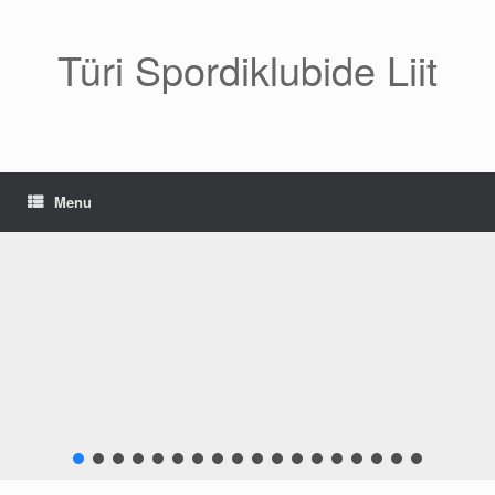
Skip
to
content
Türi Spordiklubide Liit
Menu