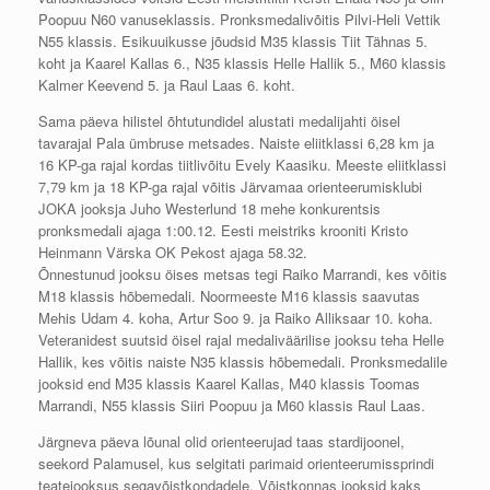
Poopuu N60 vanuseklassis. Pronksmedalivõitis Pilvi-Heli Vettik
N55 klassis. Esikuuikusse jõudsid M35 klassis Tiit Tähnas 5.
koht ja Kaarel Kallas 6., N35 klassis Helle Hallik 5., M60 klassis
Kalmer Keevend 5. ja Raul Laas 6. koht.
Sama päeva hilistel õhtutundidel alustati medalijahti öisel
tavarajal Pala ümbruse metsades. Naiste eliitklassi 6,28 km ja
16 KP-ga rajal kordas tiitlivõitu Evely Kaasiku. Meeste eliitklassi
7,79 km ja 18 KP-ga rajal võitis Järvamaa orienteerumisklubi
JOKA jooksja Juho Westerlund 18 mehe konkurentsis
pronksmedali ajaga 1:00.12. Eesti meistriks krooniti Kristo
Heinmann Värska OK Pekost ajaga 58.32.
Õnnestunud jooksu öises metsas tegi Raiko Marrandi, kes võitis
M18 klassis hõbemedali. Noormeeste M16 klassis saavutas
Mehis Udam 4. koha, Artur Soo 9. ja Raiko Alliksaar 10. koha.
Veteranidest suutsid öisel rajal medaliväärilise jooksu teha Helle
Hallik, kes võitis naiste N35 klassis hõbemedali. Pronksmedalile
jooksid end M35 klassis Kaarel Kallas, M40 klassis Toomas
Marrandi, N55 klassis Siiri Poopuu ja M60 klassis Raul Laas.
Järgneva päeva lõunal olid orienteerujad taas stardijoonel,
seekord Palamusel, kus selgitati parimaid orienteerumissprindi
teatejooksus segavõistkondadele. Võistkonnas jooksid kaks