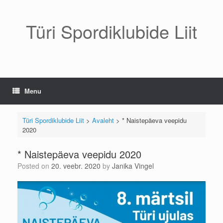
Skip
to
content
Türi Spordiklubide Liit
Menu
Türi Spordiklubide Liit
>
Avaleht
>
* Naistepäeva veepidu
2020
* Naistepäeva veepidu 2020
Posted on
20. veebr. 2020
by
Janika Vingel