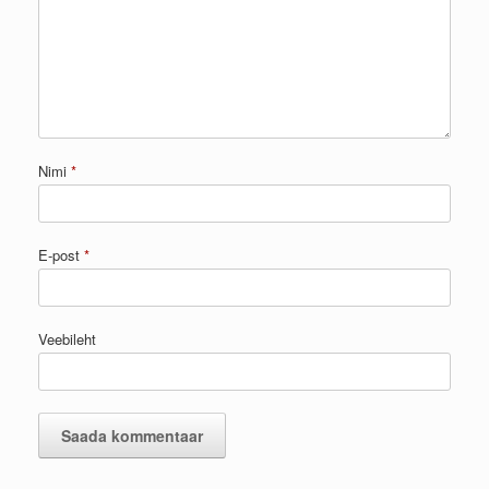
Nimi
*
E-post
*
Veebileht