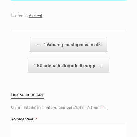
Posted in
Avaleht
.
Post navigation
←
* Vabariigi aastapäeva matk
* Külade talimängude II etapp
→
Lisa kommentaar
Sinu e-postiaadressi ei avaldata.
Nõutavad väljad on tähistatud
*
-ga
Kommenteeri
*