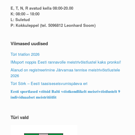
E, T, N, R avatud kella 08:00-20.00
K: 08:00 – 18:00
L: Suletud
P: Kokkuleppel (tel. 5096812 Leonhard Soom)
Viimased uudised
Türi triatlon 2026
IMsport noppis Eesti rannavolle meistrivõistlustel kaks pronksi!
Alanud on registreerimine Järvamaa tennise meistrivõistlustele
2026
Türi Sörk – Eesti taasiseseisvumispäeva eri
𝐄𝐞𝐬𝐭𝐢 𝐬𝐩𝐨𝐫𝐭𝐥𝐚𝐬𝐞𝐝 𝐯𝐨̃𝐢𝐭𝐬𝐢𝐝 𝐁𝐚𝐥𝐭𝐢 𝐯𝐨̃𝐢𝐬𝐭𝐤𝐨𝐧𝐝𝐥𝐢𝐤𝐞𝐥𝐭 𝐦𝐞𝐢𝐬𝐫𝐢𝐯𝐨̃𝐢𝐬𝐭𝐥𝐮𝐬𝐭𝐞𝐥𝐭 𝟗
𝐢𝐧𝐝𝐢𝐯𝐢𝐝𝐮𝐚𝐚𝐥𝐬𝐞𝐭 𝐦𝐞𝐢𝐬𝐭𝐫𝐢𝐭𝐢𝐢𝐭𝐥𝐢𝐭
Türi vald