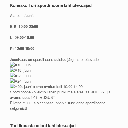
Konesko Türi spordihoone lahtiolekuajad
Alates 1.juunist
E-R: 10:00-20:00
L: 09:00-16:00
P: 12:00-19:00
Juunikuus on spordihoone suletud järgmistel päevadel:
10. juuni
19. juuni
23. juuni
24. juuni
22. juuni oleme avatud kell 10.00-14.00!
Spordihoone kollektiiv läheb puhkuma alates 03. JUULIST ja
avame uuesti 01. AUGUST
Piletite müük ja sissepääs lõpeb 1 tund enne spordihoone
sulgemist!
Türi linnastaadioni lahtiolekuajad