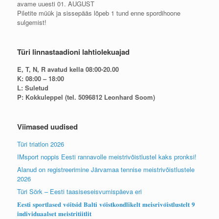
avame uuesti 01. AUGUST
Piletite müük ja sissepääs lõpeb 1 tund enne spordihoone
sulgemist!
Türi linnastaadioni lahtiolekuajad
E, T, N, R avatud kella 08:00-20.00
K: 08:00 – 18:00
L: Suletud
P: Kokkuleppel (tel. 5096812 Leonhard Soom)
Viimased uudised
Türi triatlon 2026
IMsport noppis Eesti rannavolle meistrivõistlustel kaks pronksi!
Alanud on registreerimine Järvamaa tennise meistrivõistlustele
2026
Türi Sörk – Eesti taasiseseisvumispäeva eri
𝐄𝐞𝐬𝐭𝐢 𝐬𝐩𝐨𝐫𝐭𝐥𝐚𝐬𝐞𝐝 𝐯𝐨̃𝐢𝐭𝐬𝐢𝐝 𝐁𝐚𝐥𝐭𝐢 𝐯𝐨̃𝐢𝐬𝐭𝐤𝐨𝐧𝐝𝐥𝐢𝐤𝐞𝐥𝐭 𝐦𝐞𝐢𝐬𝐫𝐢𝐯𝐨̃𝐢𝐬𝐭𝐥𝐮𝐬𝐭𝐞𝐥𝐭 𝟗
𝐢𝐧𝐝𝐢𝐯𝐢𝐝𝐮𝐚𝐚𝐥𝐬𝐞𝐭 𝐦𝐞𝐢𝐬𝐭𝐫𝐢𝐭𝐢𝐢𝐭𝐥𝐢𝐭