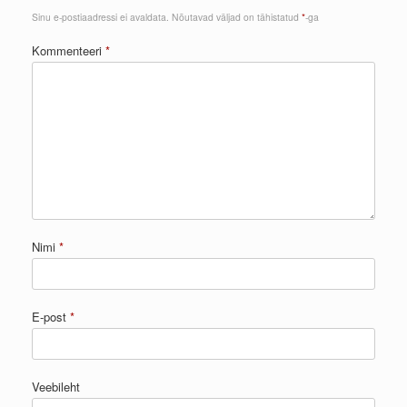
Sinu e-postiaadressi ei avaldata.
Nõutavad väljad on tähistatud
*
-ga
Kommenteeri
*
Nimi
*
E-post
*
Veebileht