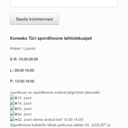
Konesko Türi spordihoone lahtiolekuajad
Alates 1.juunist
E-R: 10:00-20:00
L: 09:00-16:00
P: 12:00-19:00
Juunikuus on spordihoone suletud järgmistel päevadel:
10. juuni
19. juuni
23. juuni
24. juuni
22. juuni oleme avatud kell 10.00-14.00!
Spordihoone kollektiiv läheb puhkuma alates 03. JUULIST ja