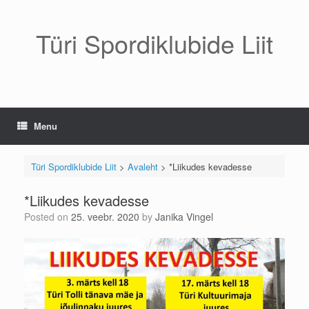
Skip
to
content
Türi Spordiklubide Liit
Menu
Türi Spordiklubide Liit
>
Avaleht
>
*Liikudes kevadesse
*Liikudes kevadesse
Posted on
25. veebr. 2020
by
Janika Vingel