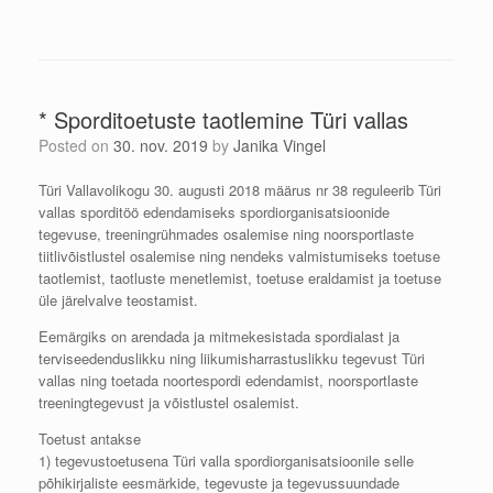
* Sporditoetuste taotlemine Türi vallas
Posted on
30. nov. 2019
by
Janika Vingel
Türi Vallavolikogu 30. augusti 2018 määrus nr 38 reguleerib Türi
vallas sporditöö edendamiseks spordiorganisatsioonide
tegevuse, treeningrühmades osalemise ning noorsportlaste
tiitlivõistlustel osalemise ning nendeks valmistumiseks toetuse
taotlemist, taotluste menetlemist, toetuse eraldamist ja toetuse
üle järelvalve teostamist.
Eemärgiks on arendada ja mitmekesistada spordialast ja
terviseedenduslikku ning liikumisharrastuslikku tegevust Türi
vallas ning toetada noortespordi edendamist, noorsportlaste
treeningtegevust ja võistlustel osalemist.
Toetust antakse
1) tegevustoetusena Türi valla spordiorganisatsioonile selle
põhikirjaliste eesmärkide, tegevuste ja tegevussuundade