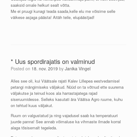
saaksid omale helkuri sealt võtta.
Me ei pruugi kunagi teada saada,kelle elu me võisime selle
väikese asjaga päästa! Aitäh teile, elupäästjad!
* Uus spordirajatis on valminud
Posted on
18. nov. 2019
by
Janika Vingel
Alles see oli, kui Väätsale rajati Kalev Lillepea eestvedamisel
petangi mängimiseks väljakud. Nüüd on ta võtnud ette suurema
väljakutse ja teinud koos ala harrastajatega rajad
siseruumidesse. Selleks kasutati ära Väätsa Agro ruume, kuhu
on tehtud kuus väljakut.
Ruum on valgustatud ja ning vajadusel saab ka temperatuuri
juurde panna! See annab võimaluse ka vihmaste ilmade korral
alaga tõsisemalt tegeleda.