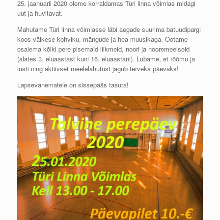
25. jaanuaril 2020 oleme korraldamas Türi linna võimlas midagi
uut ja huvitavat.
Mahutame Türi linna võimlasse läbi aegade suurima batuudipargi
koos väikese kohviku, mängude ja hea muusikaga. Ootame
osalema kõiki pere pisemaid liikmeid, noori ja nooremeelseid
(alates 3. eluaastast kuni 16. eluaastani). Lubame, et rõõmu ja
lusti ning aktiivset meelelahutust jagub terv
eks päevaks!
Lapsevanematele on sissepääs tasuta!