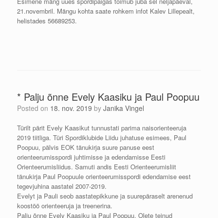
Esimene mäng uues spordipaigas toimub juba sel neljapäeval,
21.novembril. Mängu kohta saate rohkem infot Kalev Lillepealt,
helistades 56689253.
* Palju õnne Evely Kaasiku ja Paul Poopuu
Posted on
18. nov. 2019
by
Janika Vingel
Türilt pärit Evely Kaasikut tunnustati parima naisorienteeruja
2019 tiitliga. Türi Spordiklubide Liidu juhatuse esimees, Paul
Poopuu, pälvis EOK tänukirja suure panuse eest
orienteerumisspordi juhtimisse ja edendamisse Eesti
Orienteerumisliidus. Samuti andis Eesti Orienteerumisliit
tänukirja Paul Poopuule orienteerumisspordi edendamise eest
tegevjuhina aastatel 2007-2019.
Evelyt ja Pauli seob aastatepikkune ja suurepäraselt arenenud
koostöö orienteeruja ja treenerina.
Palju õnne Evely Kaasiku ja Paul Poopuu. Olete teinud