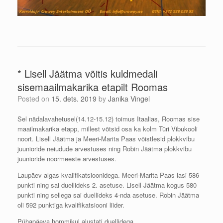
* Lisell Jäätma võitis kuldmedali
sisemaailmakarika etapilt Roomas
Posted on
15. dets. 2019
by
Janika Vingel
Sel nädalavahetusel(14.12-15.12) toimus Itaalias, Roomas sise
maailmakarika etapp, millest võtsid osa ka kolm Türi Vibukooli
noort. Lisell Jäätma ja Meeri-Marita Paas võistlesid plokkvibu
juunioride neiudude arvestuses ning Robin Jäätma plokkvibu
juunioride noormeeste arvestuses.
Laupäev algas kvalifikatsioonidega. Meeri-Marita Paas lasi 586
punkti ning sai duellideks 2. asetuse. Lisell Jäätma kogus 580
punkti ning sellega sai duellideks 4-nda asetuse. Robin Jäätma
oli 592 punktiga kvalifikatsiooni liider.
Pühapäeva hommikul alustati duellidega.