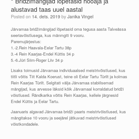
* Bridžimängijad lõpetasid hooaja ja
alustavad taas uuel aastal
Posted on
14. dets. 2019
by
Janika Vingel
Järvamaa bridžimängijad lõpetasid oma tegusa aasta Talveässa
seeriavõistlusega, kus mänmgiti 9 vooru.
Paremujärjestus:
1.-2.Rein Haavala-Eelar Tartu 38p
3.-4 Rein Kaarjas-Endel Küttis 34 p
5.-6.Jüri Siim-Roger Liiv 34 p
Lisaks toimusid Järvamaa individuaalsed meistrivõistlused, kus
tiitli võitis Tiit Kalda Koerust, teine oli Eelar Tartu Türilt ja kolmas
Rein Kaarjas Türilt. Selgitati välja Järvamaa stabiilsemad
mängijad, kus arvesse läksid kõik Järvamaal korraldatud bridži
võistlused. Rändkarika võitis Rein Kaarjas, kellele järgnesid
Endel Küttis ja Eelar Tartu.
Jaanuaris algavad Järvamaa bridži paaris meistrivõistlused, kus
mängitakse 10 vooru ja seejärel jätkuvad meistrivõistlused
võistkondadele.