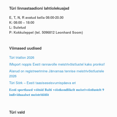
Türi linnastaadioni lahtiolekuajad
E, T, N, R avatud kella 08:00-20.00
K: 08:00 – 18:00
L: Suletud
P: Kokkuleppel (tel. 5096812 Leonhard Soom)
Viimased uudised
Türi triatlon 2026
IMsport noppis Eesti rannavolle meistrivõistlustel kaks pronksi!
Alanud on registreerimine Järvamaa tennise meistrivõistlustele
2026
Türi Sörk – Eesti taasiseseisvumispäeva eri
𝐄𝐞𝐬𝐭𝐢 𝐬𝐩𝐨𝐫𝐭𝐥𝐚𝐬𝐞𝐝 𝐯𝐨̃𝐢𝐭𝐬𝐢𝐝 𝐁𝐚𝐥𝐭𝐢 𝐯𝐨̃𝐢𝐬𝐭𝐤𝐨𝐧𝐝𝐥𝐢𝐤𝐞𝐥𝐭 𝐦𝐞𝐢𝐬𝐫𝐢𝐯𝐨̃𝐢𝐬𝐭𝐥𝐮𝐬𝐭𝐞𝐥𝐭 𝟗
𝐢𝐧𝐝𝐢𝐯𝐢𝐝𝐮𝐚𝐚𝐥𝐬𝐞𝐭 𝐦𝐞𝐢𝐬𝐭𝐫𝐢𝐭𝐢𝐢𝐭𝐥𝐢𝐭
Türi vald