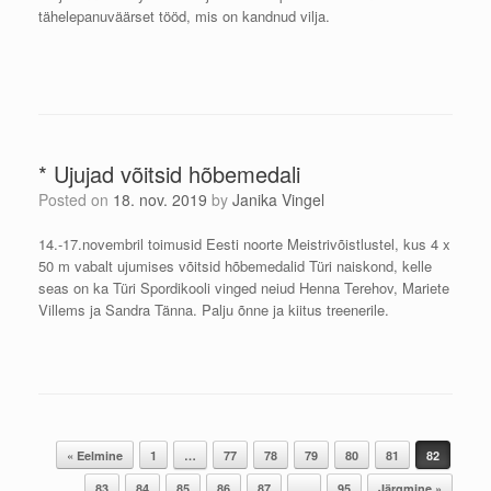
tähelepanuväärset tööd, mis on kandnud vilja.
* Ujujad võitsid hõbemedali
Posted on
18. nov. 2019
by
Janika Vingel
14.-17.novembril toimusid Eesti noorte Meistrivõistlustel, kus 4 x
50 m vabalt ujumises võitsid hõbemedalid Türi naiskond, kelle
seas on ka Türi Spordikooli vinged neiud Henna Terehov, Mariete
Villems ja Sandra Tänna. Palju õnne ja kiitus treenerile.
Post navigation
« Eelmine
1
…
77
78
79
80
81
82
83
84
85
86
87
…
95
Järgmine »