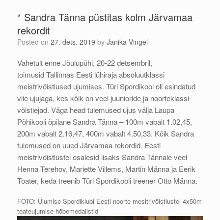
* Sandra Tänna püstitas kolm Järvamaa
rekordit
Posted on
27. dets. 2019
by
Janika Vingel
Vahetult enne Jõulupühi, 20-22 detsembril,
toimusid
Tallinnas Eesti lühiraja absoluutklassi
meistrivõistlused
ujumises. Türi Spordikool oli esindatud
viie ujujaga, kes kõik on veel juunioride ja noorteklassi
võistlejad. Väga head tulemused ujus välja Laupa
Põhikooli õpilane Sandra Tänna – 100m vabalt 1.02,45,
200m vabalt 2.16,47, 400m vabalt 4.50,33. Kõik Sandra
tulemused on uued Järvamaa rekordid. Eesti
meistrivõistlustel osalesid lisaks Sandra Tännale veel
Henna Terehov, Mariette Villems, Martin Männa ja Eerik
Toater, keda treenib Türi Spordikooli treener Otto Männa.
FOTO: Ujumise Spordiklubi Eesti noorte mesitrivõistlustel 4x50m
teateujumise hõbemedalistid