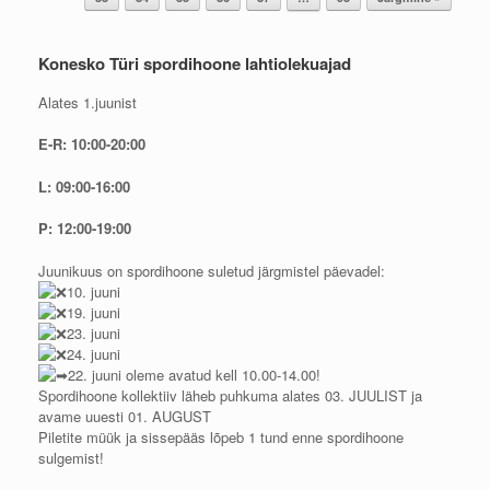
Konesko Türi spordihoone lahtiolekuajad
Alates 1.juunist
E-R: 10:00-20:00
L: 09:00-16:00
P: 12:00-19:00
Juunikuus on spordihoone suletud järgmistel päevadel:
10. juuni
19. juuni
23. juuni
24. juuni
22. juuni oleme avatud kell 10.00-14.00!
Spordihoone kollektiiv läheb puhkuma alates 03. JUULIST ja
avame uuesti 01. AUGUST
Piletite müük ja sissepääs lõpeb 1 tund enne spordihoone
sulgemist!