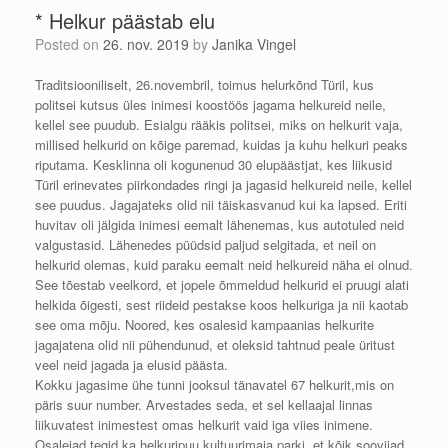
* Helkur päästab elu
Posted on
26. nov. 2019
by
Janika Vingel
Traditsiooniliselt, 26.novembril, toimus helurkõnd Türil, kus
politsei kutsus üles inimesi koostöös jagama helkureid neile,
kellel see puudub. Esialgu rääkis politsei, miks on helkurit vaja,
millised helkurid on kõige paremad, kuidas ja kuhu helkuri peaks
riputama. Kesklinna oli kogunenud 30 elupäästjat, kes liikusid
Türil erinevates piirkondades ringi ja jagasid helkureid neil
e, kellel
see puudus. Jagajateks olid nii täiskasvanud kui ka lapsed. Eriti
huvitav oli jälgida inimesi eemalt lähenemas, kus autotuled neid
valgustasid. Lähenedes püüdsid paljud selgitada, et neil on
helkurid olemas, kuid paraku eemalt neid helkureid näha ei olnud.
See tõestab veelkord, et jopele õmmeldud helkurid ei pruugi alati
helkida õigesti, sest riideid pestakse koos helkuriga ja nii kaotab
see oma mõju. Noored, kes osalesid kampaanias helkurite
jagajatena olid nii pühendunud, et oleksid tahtnud peale üritust
veel neid jagada ja elusid päästa.
Kokku jagasime ühe tunni jooksul tänavatel 67 helkurit,mis on
päris suur number. Arvestades seda, et sel kellaajal linnas
liikuvatest inimestest omas helkurit vaid iga viies inimene.
Osalejad tegid ka helkuripuu kultuurimaja parki, et kõik soovijad,