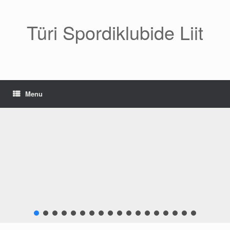
Skip
to
content
Türi Spordiklubide Liit
Menu