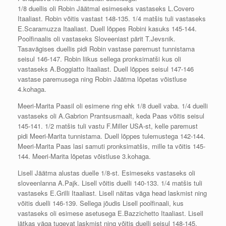
1/8 duellis oli Robin Jäätmal esimeseks vastaseks L.Covero
Itaaliast. Robin võitis vastast 148-135. 1/4 matšis tuli vastaseks
E.Scaramuzza Itaaliast. Duell lõppes Robini kasuks 145-144.
Poolfinaalis oli vastaseks Sloveeniast pärit T.Jevsnik.
Tasavägises duellis pidi Robin vastase paremust tunnistama
seisul 146-147. Robin liikus sellega pronksimatši kus oli
vastaseks A.Boggiatto Itaaliast. Duell lõppes seisul 147-146
vastase paremusega ning Robin Jäätma lõpetas võistluse
4.kohaga.
Meeri-Marita Paasil oli esimene ring ehk 1/8 duell vaba. 1/4 duelli
vastaseks oli A.Gabrion Prantsusmaalt, keda Paas võitis seisul
145-141. 1/2 matšis tuli vastu F.Miller USA-st, kelle paremust
pidi Meeri-Marita tunnistama. Duell lõppes tulemustega 142-144.
Meeri-Marita Paas lasi samuti pronksimatšis, mille ta võitis 145-
144. Meeri-Marita lõpetas võistluse 3.kohaga.
Lisell Jäätma alustas duelle 1/8-st. Esimeseks vastaseks oli
sloveenlanna A.Pajk. Lisell võitis duelli 140-133. 1/4 matšis tuli
vastaseks E.Grilli Itaaliast. Lisell näitas väga head laskmist ning
võitis duelli 146-139. Sellega jõudis Lisell poolfinaali, kus
vastaseks oli esimese asetusega E.Bazzichetto Itaaliast. Lisell
jätkas väga tugevat laskmist ning võitis duelli seisul 148-145.