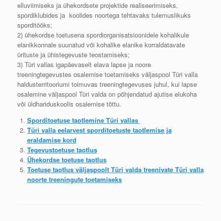
elluviimiseks ja ühekordsete projektide realiseerimiseks,
spordiklubides ja koolides noortega tehtavaks tulemuslikuks
sporditööks;
2) ühekordse toetusena spordiorganisatsioonidele kohalikule
elanikkonnale suunatud või kohalike elanike korraldatavate
ürituste ja ühistegevuste teostamiseks;
3) Türi vallas igapäevaselt elava lapse ja noore
treeningtegevustes osalemise toetamiseks väljaspool Türi valla
haldusterritooriumi toimuvas treeningtegevuses juhul, kui lapse
osalemine väljaspool Türi valda on põhjendatud ajutise elukoha
või üldhariduskoolis osalemise tõttu.
Sporditoetuse taotlemine Türi vallas
Türi valla eelarvest sporditoetuste taotlemise ja
eraldamise kord
Tegevustoetuse taotlus
Ühekordse toetuse taotlus
Toetuse taotlus väljaspoolt Türi valda treenivate Türi valla
noorte treeningute toetamiseks