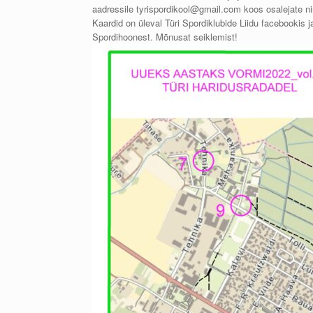
aadressile tyrispordikool@gmail.com koos osalejate 
Kaardid on üleval Türi Spordiklubide Liidu facebookis j
Spordihoonest. Mõnusat seiklemist!