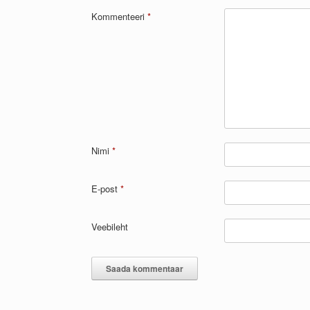
Kommenteeri
*
Nimi
*
E-post
*
Veebileht