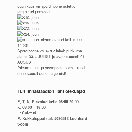
Juunikuus on spordihoone suletud
järgmistel päevadel:
10. juuni
19. juuni
23. juuni
24. juuni
22. juuni oleme avatud kell 10.00-
14.00!
Spordihoone kollektiiv läheb puhkuma
alates 03. JUULIST ja avame uuesti 01.
AUGUST
Piletite müük ja sissepääs lõpeb 1 tund
enne spordihoone sulgemist!
Türi linnastaadioni lahtiolekuajad
E, T, N, R avatud kella 08:00-20.00
K: 08:00 – 18:00
L: Suletud
P: Kokkuleppel (tel. 5096812 Leonhard
Soom)