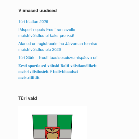
Viimased uudised
Türi triatlon 2026
IMsport noppis Eesti rannavolle
meistrivõistlustel kaks pronksi!
Alanud on registreerimine Järvamaa tennise
meistrivõistlustele 2026
Türi Sörk – Eesti taasiseseisvumispäeva eri
𝐄𝐞𝐬𝐭𝐢 𝐬𝐩𝐨𝐫𝐭𝐥𝐚𝐬𝐞𝐝 𝐯𝐨̃𝐢𝐭𝐬𝐢𝐝 𝐁𝐚𝐥𝐭𝐢 𝐯𝐨̃𝐢𝐬𝐭𝐤𝐨𝐧𝐝𝐥𝐢𝐤𝐞𝐥𝐭
𝐦𝐞𝐢𝐬𝐫𝐢𝐯𝐨̃𝐢𝐬𝐭𝐥𝐮𝐬𝐭𝐞𝐥𝐭 𝟗 𝐢𝐧𝐝𝐢𝐯𝐢𝐝𝐮𝐚𝐚𝐥𝐬𝐞𝐭
𝐦𝐞𝐢𝐬𝐭𝐫𝐢𝐭𝐢𝐢𝐭𝐥𝐢𝐭
Türi vald