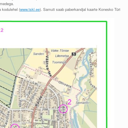
nimedega.
a kodulehel (
www.tskl.ee
). Samuti saab paberkandjal kaarte Konesko Türi