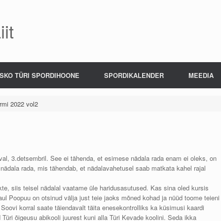
it
SKO TÜRI SPORDIHOONE
SPORDIKALENDER
MEEDIA
rmi 2022 vol2
al, 3.detsembril. See ei tähenda, et esimese nädala rada enam ei oleks, on
nädala rada, mis tähendab, et nädalavahetusel saab matkata kahel rajal
kte, siis teisel nädalal vaatame üle haridusasutused. Kas sina oled kursis
Paul Poopuu on otsinud välja just teie jaoks mõned kohad ja nüüd toome teieni
Soovi korral saate täiendavalt täita enesekontrolliks ka küsimusi kaardi
üri õigeusu abikooli juurest kuni alla Türi Kevade koolini. Seda ikka