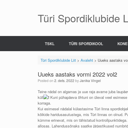
Skip
to
content
Türi Spordiklubide Li
TSKL
TÜRI SPORDIKOOL
KONE
Türi Spordiklubide Liit
>
Avaleht
>
Uueks aastaks vo
Uueks aastaks vormi 2022 vol2
Posted on
2. dets. 2022
by
Janika Vingel
Teine nädal on algamas ja uue raja avame juba laupäev
küll
Kuni pühapäeva õhtuni on üleval veel esimese 
korraga.
Kui esimesel nädalal külastasime Türi linna spordiobje
kõikide haridusasutustega, mis Türi linnas on olnud. 
kümme erinevat, mis on tähistatud kontrollpunktidega. 
allosas. Lahendussõnaks saatke järjestikused numbrid T