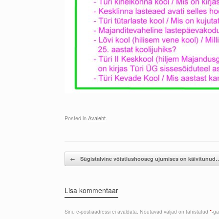
Posted in
Avaleht
.
Post navigation
←
Sügistalvine võistlushooaeg ujumises on käivitunud
Lisa kommentaar
Sinu e-postiaadressi ei avaldata.
Nõutavad väljad on tähistatud
*
-ga