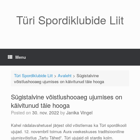
Skip
to
content
Türi Spordiklubide Liit
Menu
Türi Spordiklubide Liit
>
Avaleht
>
Sügistalvine
võistlushooaeg ujumises on käivitunud täie hooga
Sügistalvine võistlushooaeg ujumises on
käivitunud täie hooga
Posted on
30. nov. 2022
by
Janika Vingel
Kahel nädalavahetusel järjest olid võistlemas ka Türi spordikooli
ujujad. 12. novembril toimus Aura veekeskuses traditsiooniline
ujumisvõistlus „Tartu Tähed”. Türi ujujaid oli stardis kolm.