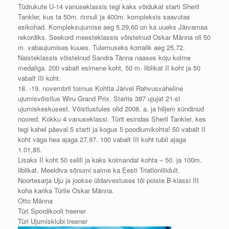
Tüdrukute U-14 vanuseklassis tegi kaks võidukat starti Sheril
Tankler, kus ta 50m. rinnuli ja 400m. kompleksis saavutas
esikohad. Kompleksujumise aeg 5.29,60 on ka uueks Järvamaa
rekordiks. Seekord meesteklassis võistelnud Oskar Männa oli 50
m. vabaujumises kuues. Tulemuseks korralik aeg 25,72.
Naisteklassis võistelnud Sandra Tänna naases koju kolme
medaliga. 200 vabalt esimene koht, 50 m. liblikat II koht ja 50
vabalt III koht.
18. -19. novembril toimus Kohtla Järvel Rahvusvaheline
ujumisvõistlus Wiru Grand Prix. Startis 387 ujujat 21-st
ujumiskeskusest. Võistlustules olid 2008. a. ja hiljem sündinud
noored. Kokku 4 vanuseklassi. Türit esindas Sheril Tankler, kes
tegi kahel päeval 5 starti ja kogus 5 poodiumikohta! 50 vabalt II
koht väga hea ajaga 27,97. 100 vabalt III koht tubli ajaga
1.01,85.
Lisaks II koht 50 selili ja kaks kolmandat kohta – 50. ja 100m.
liblikat. Meeldiva sõnumi saime ka Eesti Triatloniliidult.
Noortesarja Uju ja jookse üldarvestuses tõi poiste B-klassi III
koha karika Türile Oskar Männa.
Otto Männa
Türi Spordikooli treener
Türi Ujumisklubi treener