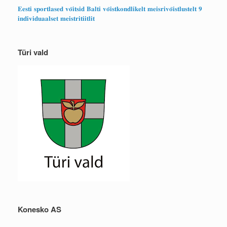
𝐄𝐞𝐬𝐭𝐢 𝐬𝐩𝐨𝐫𝐭𝐥𝐚𝐬𝐞𝐝 𝐯𝐨̃𝐢𝐭𝐬𝐢𝐝 𝐁𝐚𝐥𝐭𝐢 𝐯𝐨̃𝐢𝐬𝐭𝐤𝐨𝐧𝐝𝐥𝐢𝐤𝐞𝐥𝐭 𝐦𝐞𝐢𝐬𝐫𝐢𝐯𝐨̃𝐢𝐬𝐭𝐥𝐮𝐬𝐭𝐞𝐥𝐭 𝟗
𝐢𝐧𝐝𝐢𝐯𝐢𝐝𝐮𝐚𝐚𝐥𝐬𝐞𝐭 𝐦𝐞𝐢𝐬𝐭𝐫𝐢𝐭𝐢𝐢𝐭𝐥𝐢𝐭
Türi vald
Konesko AS