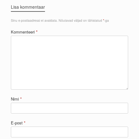
Lisa kommentaar
Sinu e-postiaadressi ei avaldata.
Nõutavad väljad on tähistatud
*
-ga
Kommenteeri
*
Nimi
*
E-post
*