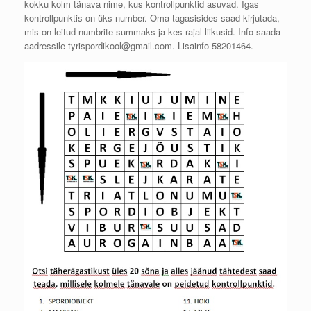
kokku kolm tänava nime, kus kontrollpunktid asuvad. Igas
kontrollpunktis on üks number. Oma tagasisides saad kirjutada,
mis on leitud numbrite summaks ja kes rajal liikusid. Info saada
aadressile tyrispordikool@gmail.com. Lisainfo 58201464.