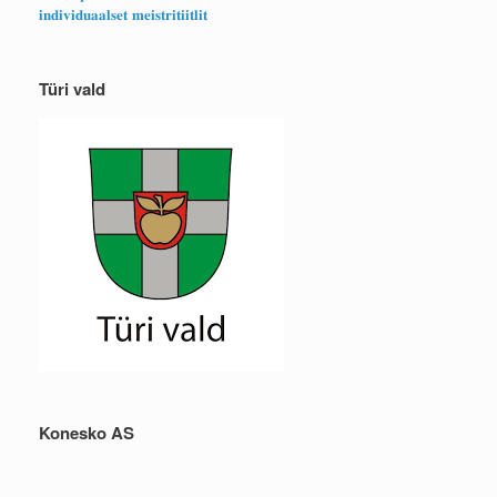
𝐢𝐧𝐝𝐢𝐯𝐢𝐝𝐮𝐚𝐚𝐥𝐬𝐞𝐭 𝐦𝐞𝐢𝐬𝐭𝐫𝐢𝐭𝐢𝐢𝐭𝐥𝐢𝐭
Türi vald
Konesko AS