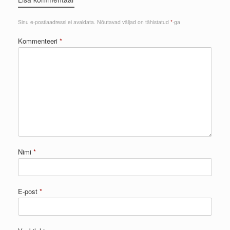
Sinu e-postiaadressi ei avaldata.
Nõutavad väljad on tähistatud
*
-ga
Kommenteeri
*
Nimi
*
E-post
*