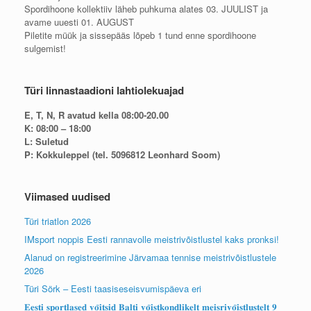
Spordihoone kollektiiv läheb puhkuma alates 03. JUULIST ja
avame uuesti 01. AUGUST
Piletite müük ja sissepääs lõpeb 1 tund enne spordihoone
sulgemist!
Türi linnastaadioni lahtiolekuajad
E, T, N, R avatud kella 08:00-20.00
K: 08:00 – 18:00
L: Suletud
P: Kokkuleppel (tel. 5096812 Leonhard Soom)
Viimased uudised
Türi triatlon 2026
IMsport noppis Eesti rannavolle meistrivõistlustel kaks pronksi!
Alanud on registreerimine Järvamaa tennise meistrivõistlustele
2026
Türi Sörk – Eesti taasiseseisvumispäeva eri
𝐄𝐞𝐬𝐭𝐢 𝐬𝐩𝐨𝐫𝐭𝐥𝐚𝐬𝐞𝐝 𝐯𝐨̃𝐢𝐭𝐬𝐢𝐝 𝐁𝐚𝐥𝐭𝐢 𝐯𝐨̃𝐢𝐬𝐭𝐤𝐨𝐧𝐝𝐥𝐢𝐤𝐞𝐥𝐭 𝐦𝐞𝐢𝐬𝐫𝐢𝐯𝐨̃𝐢𝐬𝐭𝐥𝐮𝐬𝐭𝐞𝐥𝐭 𝟗