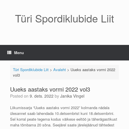
Skip
to
content
Türi Spordiklubide Liit
Menu
Türi Spordiklubide Liit
>
Avaleht
>
Uueks aastaks vormi 2022
vol3
Uueks aastaks vormi 2022 vol3
Posted on
9. dets. 2022
by
Janika Vingel
Liikumissarja “Uueks aastaks vormi 2022” kolmanda nädala
ülesannet saab lahendada 10.detsembrist kuni 18.detsembrini.
Sel korral peate tegema kodus väikese eeltöö ja täherägastikust
maha tõmbama 20 sõna. Seejärel saate järelejäänud tähtedest