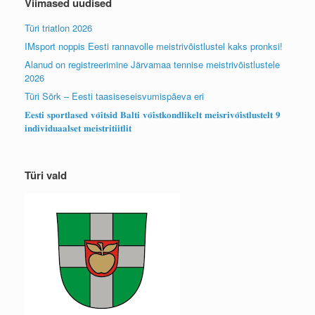
Viimased uudised
Türi triatlon 2026
IMsport noppis Eesti rannavolle meistrivõistlustel kaks pronksi!
Alanud on registreerimine Järvamaa tennise meistrivõistlustele
2026
Türi Sörk – Eesti taasiseseisvumispäeva eri
𝐄𝐞𝐬𝐭𝐢 𝐬𝐩𝐨𝐫𝐭𝐥𝐚𝐬𝐞𝐝 𝐯𝐨̃𝐢𝐭𝐬𝐢𝐝 𝐁𝐚𝐥𝐭𝐢 𝐯𝐨̃𝐢𝐬𝐭𝐤𝐨𝐧𝐝𝐥𝐢𝐤𝐞𝐥𝐭 𝐦𝐞𝐢𝐬𝐫𝐢𝐯𝐨̃𝐢𝐬𝐭𝐥𝐮𝐬𝐭𝐞𝐥𝐭 𝟗
𝐢𝐧𝐝𝐢𝐯𝐢𝐝𝐮𝐚𝐚𝐥𝐬𝐞𝐭 𝐦𝐞𝐢𝐬𝐭𝐫𝐢𝐭𝐢𝐢𝐭𝐥𝐢𝐭
Türi vald