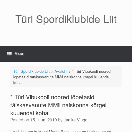
Skip
to
content
Türi Spordiklubide Liit
Menu
Türi Spordiklubide Liit
>
Avaleht
>
* Türi Vibukooli noored
lõpetasid täiskasvanute MMil naiskonna kõrgel kuuendal
kohal
* Türi Vibukooli noored lõpetasid
täiskasvanute MMil naiskonna kõrgel
kuuendal kohal
Posted on
15. juuni 2019
by
Janika Vingel
Lisell Jäätma ja Meeri-Marita Paasi jaoks on täiskasvanute