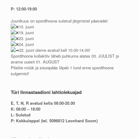
P: 12:00-19:00
Juunikuus on spordihoone suletud järgmistel päevadel:
10. juuni
19. juuni
23. juuni
24. juuni
22. juuni oleme avatud kell 10.00-14.00!
Spordihoone kollektiiv läheb puhkuma alates 03. JUULIST ja
avame uuesti 01. AUGUST
Piletite müük ja sissepääs lõpeb 1 tund enne spordihoone
sulgemist!
Türi linnastaadioni lahtiolekuajad
E, T, N, R avatud kella 08:00-20.00
K: 08:00 – 18:00
L: Suletud
P: Kokkuleppel (tel. 5096812 Leonhard Soom)