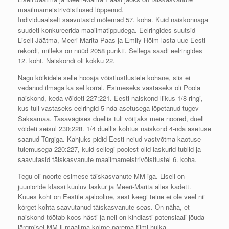
maailmameistrivõistlused lõppenud.
Individuaalselt saavutasid mõlemad 57. koha. Kuid naiskonnaga
suudeti konkureerida maailmatippudega. Eelringides suutsid
Lisell Jäätma, Meeri-Marita Paas ja Emily Hõim lasta uue Eesti
rekordi, milleks on nüüd 2058 punkti. Sellega saadi eelringides
12. koht. Naiskondi oli kokku 22.
Nagu kõikidele selle hooaja võistlustlustele kohane, siis ei
vedanud ilmaga ka sel korral. Esimeseks vastaseks oli Poola
naiskond, keda võideti 227:221. Eesti naiskond liikus 1/8 ringi,
kus tuli vastaseks eelringid 5-nda asetusega lõpetanud tugev
Saksamaa. Tasavägises duellis tuli võitjaks meie noored, duell
võideti seisul 230:228. 1/4 duellis kohtus naiskond 4-nda asetuse
saanud Türgiga. Kahjuks pidid Eesti neiud vastvõtma kaotuse
tulemusega 220:227, kuid sellegi poolest olid laskurid tublid ja
saavutasid täiskasvanute maailmameistrivõistlustel 6. koha.
Tegu oli noorte esimese täiskasvanute MM-iga. Lisell on
juunioride klassi kuuluv laskur ja Meeri-Marita alles kadett.
Kuues koht on Eestile ajalooline, sest keegi teine ei ole veel nii
kõrget kohta saavutanud täiskasvanute seas. On näha, et
naiskond töötab koos hästi ja neil on kindlasti potensiaali jõuda
järgmisel MM-il maailma kolme parema tiimi hulka.