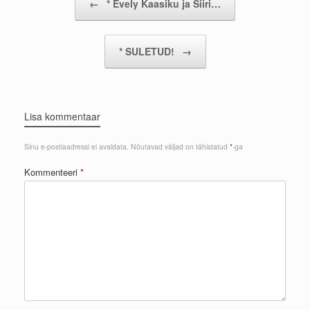
←
* Evely Kaasiku ja Siiri…
* SULETUD!
→
Lisa kommentaar
Sinu e-postiaadressi ei avaldata.
Nõutavad väljad on tähistatud
*
-ga
Kommenteeri
*