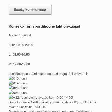
Konesko Türi spordihoone lahtiolekuajad
Alates 1.juunist
E-R: 10:00-20:00
L: 09:00-16:00
P: 12:00-19:00
Juunikuus on spordihoone suletud järgmistel päevadel:
10. juuni
19. juuni
23. juuni
24. juuni
22. juuni oleme avatud kell 10.00-14.00!
Spordihoone kollektiiv läheb puhkuma alates 03. JUULIST ja
avame uuesti 01. AUGUST
Piletite müük ja sissepääs lõpeb 1 tund enne spordihoone