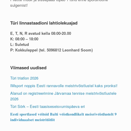
sulgemist!
Türi linnastaadioni lahtiolekuajad
E, T, N, R avatud kella 08:00-20.00
K: 08:00 – 18:00
L: Suletud
P: Kokkuleppel (tel. 5096812 Leonhard Soom)
Viimased uudised
Türi triatlon 2026
IMsport noppis Eesti rannavolle meistrivõistlustel kaks pronksi!
Alanud on registreerimine Järvamaa tennise meistrivõistlustele
2026
Türi Sörk – Eesti taasiseseisvumispäeva eri
𝐄𝐞𝐬𝐭𝐢 𝐬𝐩𝐨𝐫𝐭𝐥𝐚𝐬𝐞𝐝 𝐯𝐨̃𝐢𝐭𝐬𝐢𝐝 𝐁𝐚𝐥𝐭𝐢 𝐯𝐨̃𝐢𝐬𝐭𝐤𝐨𝐧𝐝𝐥𝐢𝐤𝐞𝐥𝐭 𝐦𝐞𝐢𝐬𝐫𝐢𝐯𝐨̃𝐢𝐬𝐭𝐥𝐮𝐬𝐭𝐞𝐥𝐭 𝟗
𝐢𝐧𝐝𝐢𝐯𝐢𝐝𝐮𝐚𝐚𝐥𝐬𝐞𝐭 𝐦𝐞𝐢𝐬𝐭𝐫𝐢𝐭𝐢𝐢𝐭𝐥𝐢𝐭