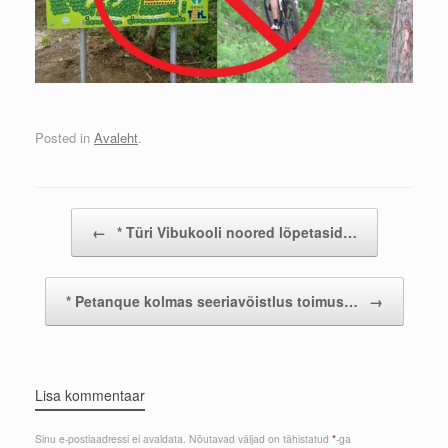
Posted in
Avaleht
.
Post navigation
←
* Türi Vibukooli noored lõpetasid…
* Petanque kolmas seeriavõistlus toimus…
→
Lisa kommentaar
Sinu e-postiaadressi ei avaldata.
Nõutavad väljad on tähistatud
*
-ga