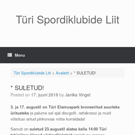
Skip
to
content
Türi Spordiklubide Liit
Menu
Türi Spordiklubide Liit
>
Avaleht
>
* SULETUD!
* SULETUD!
Posted on
17. juuni 2019
by
Janika Vingel
3. ja 17. augustil on Türi Elamuspark broneeritud suurteks
üritusteks
ja palume sel ajal discgolfi, rattakrossi ja muid
võistlusi antud piirkonnas mitte korraldada!
Samuti on
suletud 23.augustil alates kella 14:00 Türi
tehisjärve äärsed võrkpalliplatsid
eraürituse raames.