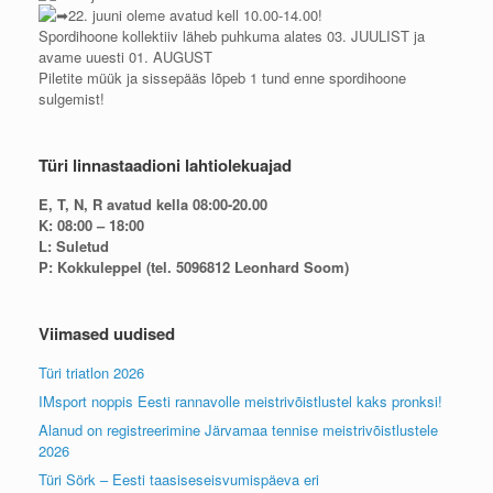
22. juuni oleme avatud kell 10.00-14.00!
Spordihoone kollektiiv läheb puhkuma alates 03. JUULIST ja
avame uuesti 01. AUGUST
Piletite müük ja sissepääs lõpeb 1 tund enne spordihoone
sulgemist!
Türi linnastaadioni lahtiolekuajad
E, T, N, R avatud kella 08:00-20.00
K: 08:00 – 18:00
L: Suletud
P: Kokkuleppel (tel. 5096812 Leonhard Soom)
Viimased uudised
Türi triatlon 2026
IMsport noppis Eesti rannavolle meistrivõistlustel kaks pronksi!
Alanud on registreerimine Järvamaa tennise meistrivõistlustele
2026
Türi Sörk – Eesti taasiseseisvumispäeva eri