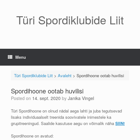
Skip
to
content
Türi Spordiklubide Liit
Menu
Türi Spordiklubide Liit
>
Avaleht
>
Spordihoone ootab huvilisi
Spordihoone ootab huvilisi
Posted on
14. sept. 2020
by
Janika Vingel
Türi Spordihoone on olnud nädal aega lahti ja juba tegutsevad
lisaks individuaalselt treenida soovivatele inimestele ka
grupitreeningud. Saalide kasutuse aegu on võimalik näha
SIIN!
Spordihoone on avatud: