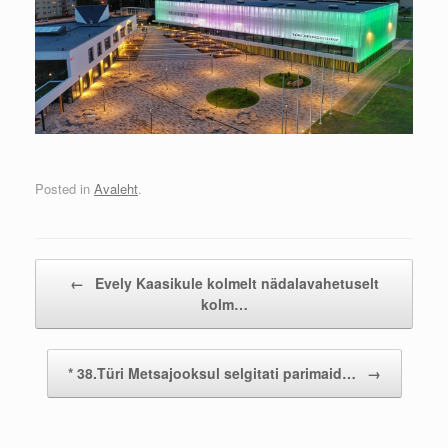
Posted in
Avaleht
.
Post navigation
←
Evely Kaasikule kolmelt nädalavahetuselt
kolm…
* 38.Türi Metsajooksul selgitati parimaid…
→