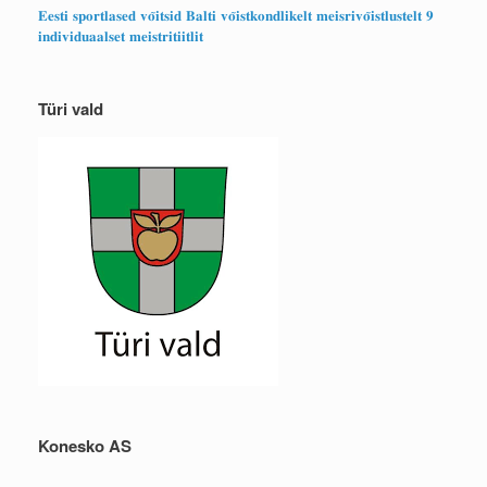
𝐄𝐞𝐬𝐭𝐢 𝐬𝐩𝐨𝐫𝐭𝐥𝐚𝐬𝐞𝐝 𝐯𝐨̃𝐢𝐭𝐬𝐢𝐝 𝐁𝐚𝐥𝐭𝐢 𝐯𝐨̃𝐢𝐬𝐭𝐤𝐨𝐧𝐝𝐥𝐢𝐤𝐞𝐥𝐭 𝐦𝐞𝐢𝐬𝐫𝐢𝐯𝐨̃𝐢𝐬𝐭𝐥𝐮𝐬𝐭𝐞𝐥𝐭 𝟗
𝐢𝐧𝐝𝐢𝐯𝐢𝐝𝐮𝐚𝐚𝐥𝐬𝐞𝐭 𝐦𝐞𝐢𝐬𝐭𝐫𝐢𝐭𝐢𝐢𝐭𝐥𝐢𝐭
Türi vald
Konesko AS