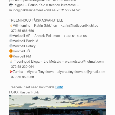
Jalgpall – Rauno Kald 3 treeneri kutsetase –
rauno@paidelinnameeskond.ee +372 56 914 525
TREENINGUD TÄISKASVANUTELE:
Võimlemine – Katrin Särkinen – katrin@katispordiklubi.ee
+372 55 686 656
Võrkpall AP – Andrek Põllumäe – +372 51 408 55
Võrkpall Paide M
Võrkpall Rotary
Korvpall JŠ
Korvpall RM
Treeningud Elega – Ele Metsalu – ele.metsalu@hotmail.com
+372 58 230 064
Zumba – Alyona Tinyakova – alyona.tinyakova.at@gmail.com
+372 56 950 268
Treenerikutset saad kontrollida
SIIN!
FOTO: Kaspar Pokk