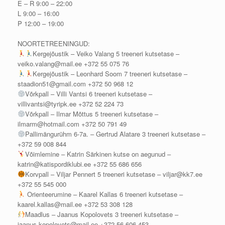
E – R 9:00 – 22:00
L 9:00 – 16:00
P 12:00 – 19:00
NOORTETREENINGUD:
Kergejõustik – Veiko Valang 5 treeneri kutsetase –
veiko.valang@mail.ee +372 55 075 76
Kergejõustik – Leonhard Soom 7 treeneri kutsetase –
staadion51@gmail.com +372 50 968 12
Võrkpall – Villi Vantsi 6 treeneri kutsetase –
villivantsi@tyripk.ee +372 52 224 73
Võrkpall – Ilmar Mõttus 5 treeneri kutsetase –
ilmarm@hotmail.com +372 50 791 49
Pallimängurühm 6-7a. – Gertrud Alatare 3 treeneri kutsetase –
+372 59 008 844
Võimlemine – Katrin Särkinen kutse on aegunud –
katrin@katispordiklubi.ee +372 55 686 656
Korvpall – Viljar Pennert 5 treeneri kutsetase – viljar@kk7.ee
+372 55 545 000
Orienteerumine – Kaarel Kallas 6 treeneri kutsetase –
kaarel.kallas@mail.ee +372 53 308 128
Maadlus – Jaanus Kopolovets 3 treeneri kutsetase –
jaanus.kopolovets@mail.ee +372 56 606 453