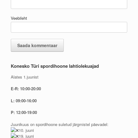
Veebileht
Konesko Türi spordihoone lahtiolekuajad
Alates 1.juunist
E-R: 10:00-20:00
L: 09:00-16:00
P: 12:00-19:00
Juunikuus on spordihoone suletud järgmistel päevadel:
10. juuni
19. juuni