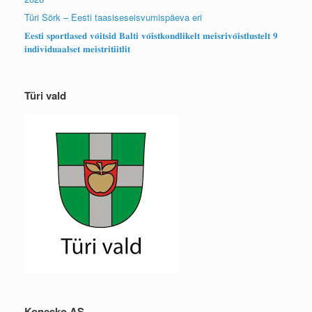
Türi Sörk – Eesti taasiseseisvumispäeva eri
𝐄𝐞𝐬𝐭𝐢 𝐬𝐩𝐨𝐫𝐭𝐥𝐚𝐬𝐞𝐝 𝐯𝐨̃𝐢𝐭𝐬𝐢𝐝 𝐁𝐚𝐥𝐭𝐢 𝐯𝐨̃𝐢𝐬𝐭𝐤𝐨𝐧𝐝𝐥𝐢𝐤𝐞𝐥𝐭 𝐦𝐞𝐢𝐬𝐫𝐢𝐯𝐨̃𝐢𝐬𝐭𝐥𝐮𝐬𝐭𝐞𝐥𝐭 𝟗
𝐢𝐧𝐝𝐢𝐯𝐢𝐝𝐮𝐚𝐚𝐥𝐬𝐞𝐭 𝐦𝐞𝐢𝐬𝐭𝐫𝐢𝐭𝐢𝐢𝐭𝐥𝐢𝐭
Türi vald
Konesko AS