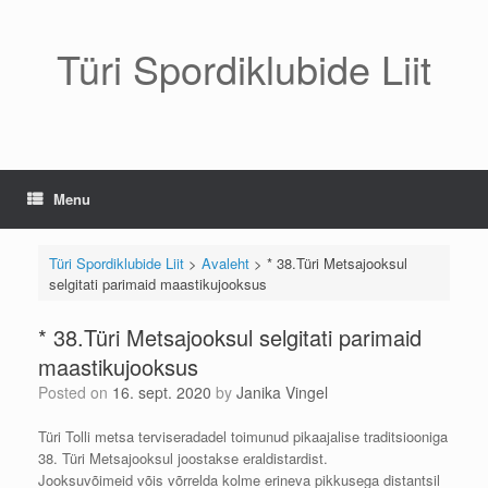
Skip
to
content
Türi Spordiklubide Liit
Menu
Türi Spordiklubide Liit
>
Avaleht
>
* 38.Türi Metsajooksul
selgitati parimaid maastikujooksus
* 38.Türi Metsajooksul selgitati parimaid
maastikujooksus
Posted on
16. sept. 2020
by
Janika Vingel
Türi Tolli metsa terviseradadel toimunud pikaajalise traditsiooniga
38. Türi Metsajooksul joostakse eraldistardist.
Jooksuvõimeid võis võrrelda kolme erineva pikkusega distantsil