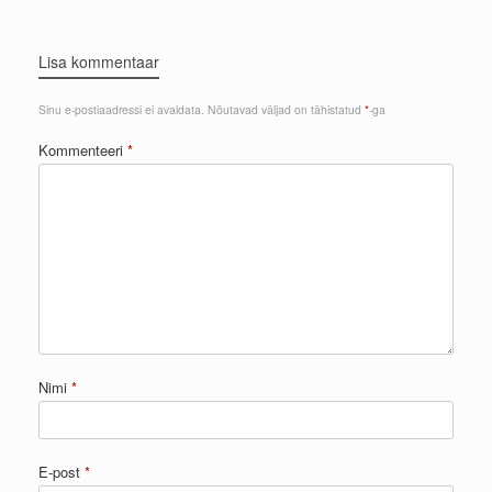
Lisa kommentaar
Sinu e-postiaadressi ei avaldata.
Nõutavad väljad on tähistatud
*
-ga
Kommenteeri
*
Nimi
*
E-post
*