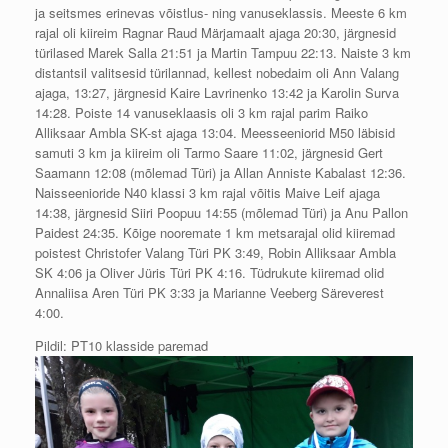
ja seitsmes erinevas võistlus- ning vanuseklassis. Meeste 6 km
rajal oli kiireim Ragnar Raud Märjamaalt ajaga 20:30, järgnesid
türilased Marek Salla 21:51 ja Martin Tampuu 22:13. Naiste 3 km
distantsil valitsesid türilannad, kellest nobedaim oli Ann Valang
ajaga, 13:27, järgnesid Kaire Lavrinenko 13:42 ja Karolin Surva
14:28. Poiste 14 vanuseklaasis oli 3 km rajal parim Raiko
Alliksaar Ambla SK-st ajaga 13:04. Meesseeniorid M50 läbisid
samuti 3 km ja kiireim oli Tarmo Saare 11:02, järgnesid Gert
Saamann 12:08 (mõlemad Türi) ja Allan Anniste Kabalast 12:36.
Naisseenioride N40 klassi 3 km rajal võitis Maive Leif ajaga
14:38, järgnesid Siiri Poopuu 14:55 (mõlemad Türi) ja Anu Pallon
Paidest 24:35. Kõige nooremate 1 km metsarajal olid kiiremad
poistest Christofer Valang Türi PK 3:49, Robin Alliksaar Ambla
SK 4:06 ja Oliver Jüris Türi PK 4:16. Tüdrukute kiiremad olid
Annaliisa Aren Türi PK 3:33 ja Marianne Veeberg Säreverest
4:00.
Pildil: PT10 klasside paremad