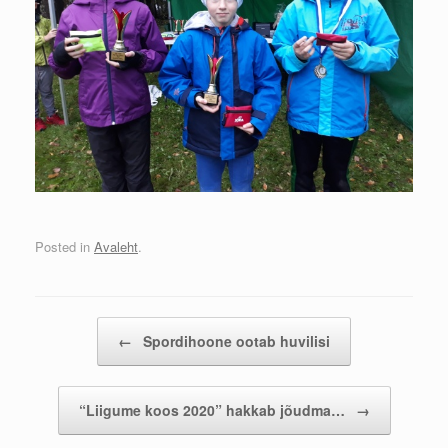
Posted in
Avaleht
.
Post navigation
←
Spordihoone ootab huvilisi
“Liigume koos 2020” hakkab jõudma…
→