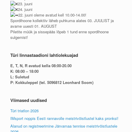
23. juuni
24. juuni
22. juuni oleme avatud kell 10.00-14.00!
Spordihoone kollektiiv läheb puhkuma alates 03. JUULIST ja
avame uuesti 01. AUGUST
Piletite müük ja sissepääs lõpeb 1 tund enne spordihoone
sulgemist!
Türi linnastaadioni lahtiolekuajad
E, T, N, R avatud kella 08:00-20.00
K: 08:00 – 18:00
L: Suletud
P: Kokkuleppel (tel. 5096812 Leonhard Soom)
Viimased uudised
Türi triatlon 2026
IMsport noppis Eesti rannavolle meistrivõistlustel kaks pronksi!
Alanud on registreerimine Järvamaa tennise meistrivõistlustele
2026