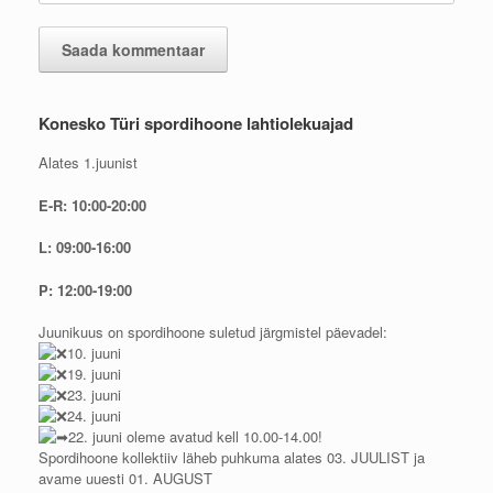
Konesko Türi spordihoone lahtiolekuajad
Alates 1.juunist
E-R: 10:00-20:00
L: 09:00-16:00
P: 12:00-19:00
Juunikuus on spordihoone suletud järgmistel päevadel:
10. juuni
19. juuni
23. juuni
24. juuni
22. juuni oleme avatud kell 10.00-14.00!
Spordihoone kollektiiv läheb puhkuma alates 03. JUULIST ja
avame uuesti 01. AUGUST