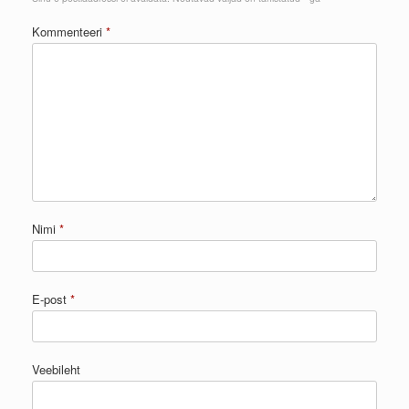
Kommenteeri
*
Nimi
*
E-post
*
Veebileht