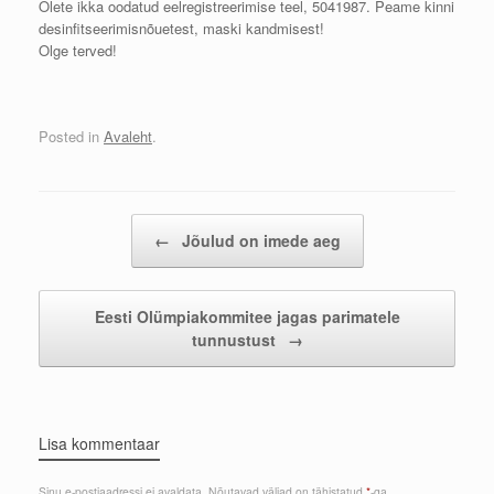
Olete ikka oodatud eelregistreerimise teel, 5041987. Peame kinni
desinfitseerimisnõuetest, maski kandmisest!
Olge terved!
Posted in
Avaleht
.
Post navigation
←
Jõulud on imede aeg
Eesti Olümpiakommitee jagas parimatele
tunnustust
→
Lisa kommentaar
Sinu e-postiaadressi ei avaldata.
Nõutavad väljad on tähistatud
*
-ga