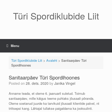
Skip
to
content
Türi Spordiklubide Liit
Menu
Türi Spordiklubide Liit
>
Avaleht
>
Sanitaarpäev Türi
Spordihoones
Sanitaarpäev Türi Spordihoones
Posted on
28. dets. 2020
by
Janika Vingel
Anname teada, et oleme 6. jaanuaril suletud. Toimub
sanitaarpäev, mille käigus teeme puhtaks jõusaali põranda.
Oleme soetanud juurde ka tarvikuid jõusaali klientide palvel, nt
triitsepsi kang. Lähiajal tullakse paigaldama ka jooksulinti.