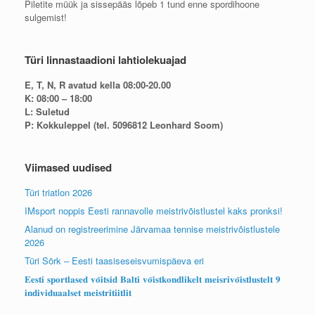
Piletite müük ja sissepääs lõpeb 1 tund enne spordihoone
sulgemist!
Türi linnastaadioni lahtiolekuajad
E, T, N, R avatud kella 08:00-20.00
K: 08:00 – 18:00
L: Suletud
P: Kokkuleppel (tel. 5096812 Leonhard Soom)
Viimased uudised
Türi triatlon 2026
IMsport noppis Eesti rannavolle meistrivõistlustel kaks pronksi!
Alanud on registreerimine Järvamaa tennise meistrivõistlustele
2026
Türi Sörk – Eesti taasiseseisvumispäeva eri
𝐄𝐞𝐬𝐭𝐢 𝐬𝐩𝐨𝐫𝐭𝐥𝐚𝐬𝐞𝐝 𝐯𝐨̃𝐢𝐭𝐬𝐢𝐝 𝐁𝐚𝐥𝐭𝐢 𝐯𝐨̃𝐢𝐬𝐭𝐤𝐨𝐧𝐝𝐥𝐢𝐤𝐞𝐥𝐭 𝐦𝐞𝐢𝐬𝐫𝐢𝐯𝐨̃𝐢𝐬𝐭𝐥𝐮𝐬𝐭𝐞𝐥𝐭 𝟗
𝐢𝐧𝐝𝐢𝐯𝐢𝐝𝐮𝐚𝐚𝐥𝐬𝐞𝐭 𝐦𝐞𝐢𝐬𝐭𝐫𝐢𝐭𝐢𝐢𝐭𝐥𝐢𝐭