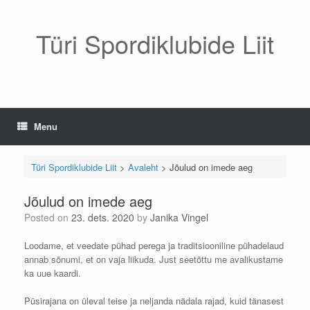
Skip
to
content
Türi Spordiklubide Liit
Menu
Türi Spordiklubide Liit
>
Avaleht
>
Jõulud on imede aeg
Jõulud on imede aeg
Posted on
23. dets. 2020
by
Janika Vingel
Loodame, et veedate pühad perega ja traditsiooniline pühadelaud
annab sõnumi, et on vaja liikuda. Just seetõttu me avalikustame
ka uue kaardi.
Püsirajana on üleval teise ja neljanda nädala rajad, kuid tänasest