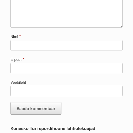
Nimi
*
E-post
*
Veebileht
Konesko Türi spordihoone lahtiolekuajad