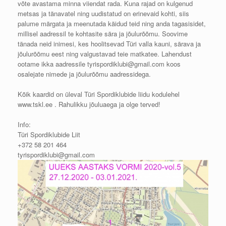
võte avastama minna viiendat rada. Kuna rajad on kulgenud
metsas ja tänavatel ning uudistatud on erinevaid kohti, siis
palume märgata ja meenutada käidud teid ning anda tagasisidet,
millisel aadressil te kohtasite sära ja jõulurõõmu. Soovime
tänada neid inimesi, kes hoolitsevad Türi valla kauni, särava ja
jõulurõõmu eest ning valgustavad teie matkatee. Lahendust
ootame ikka aadressile tyrispordiklubi@gmail.com koos
osalejate nimede ja jõulurõõmu aadressidega.
Kõik kaardid on üleval Türi Spordiklubide liidu kodulehel
www.tskl.ee
. Rahulikku jõuluaega ja olge terved!
Info:
Türi Spordiklubide Liit
+372 58 201 464
tyrispordiklubi@gmail.com