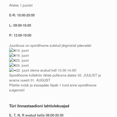
Alates 1.juunist
E-R: 10:00-20:00
L: 09:00-16:00
P: 12:00-19:00
Juunikuus on spordihoone suletud järgmistel päevadel:
10. juuni
19. juuni
23. juuni
24. juuni
22. juuni oleme avatud kell 10.00-14.00!
Spordihoone kollektiiv läheb puhkuma alates 03. JUULIST ja
avame uuesti 01. AUGUST
Piletite müük ja sissepääs lõpeb 1 tund enne spordihoone
sulgemist!
Türi linnastaadioni lahtiolekuajad
E, T, N, R avatud kella 08:00-20.00