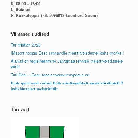
K: 08:00 – 18:00
L: Suletud
P: Kokkuleppel (tel. 5096812 Leonhard Soom)
Viimased uudised
Türi triatlon 2026
IMsport noppis Eesti rannavolle meistrivõistlustel kaks pronksi!
Alanud on registreerimine Järvamaa tennise meistrivõistlustele
2026
Türi Sörk – Eesti taasiseseisvumispäeva eri
𝐄𝐞𝐬𝐭𝐢 𝐬𝐩𝐨𝐫𝐭𝐥𝐚𝐬𝐞𝐝 𝐯𝐨̃𝐢𝐭𝐬𝐢𝐝 𝐁𝐚𝐥𝐭𝐢 𝐯𝐨̃𝐢𝐬𝐭𝐤𝐨𝐧𝐝𝐥𝐢𝐤𝐞𝐥𝐭 𝐦𝐞𝐢𝐬𝐫𝐢𝐯𝐨̃𝐢𝐬𝐭𝐥𝐮𝐬𝐭𝐞𝐥𝐭 𝟗
𝐢𝐧𝐝𝐢𝐯𝐢𝐝𝐮𝐚𝐚𝐥𝐬𝐞𝐭 𝐦𝐞𝐢𝐬𝐭𝐫𝐢𝐭𝐢𝐢𝐭𝐥𝐢𝐭
Türi vald