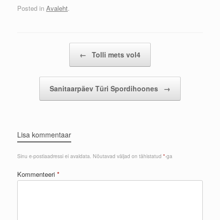
Posted in
Avaleht
.
Post navigation
←
Tolli mets vol4
Sanitaarpäev Türi Spordihoones
→
Lisa kommentaar
Sinu e-postiaadressi ei avaldata.
Nõutavad väljad on tähistatud
*
-ga
Kommenteeri
*