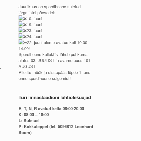
Juunikuus on spordihoone suletud
t
järgmistel päevadel:
10. juuni
19. juuni
23. juuni
24. juuni
22. juuni oleme avatud kell 10.00-
14.00!
Spordihoone kollektiiv läheb puhkuma
alates 03. JUULIST ja avame uuesti 01.
AUGUST
.
Piletite müük ja sissepääs lõpeb 1 tund
enne spordihoone sulgemist!
Türi linnastaadioni lahtiolekuajad
E, T, N, R avatud kella 08:00-20.00
.
K: 08:00 – 18:00
L: Suletud
P: Kokkuleppel (tel. 5096812 Leonhard
Soom)