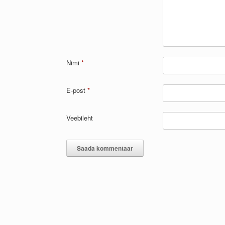
Nimi
*
E-post
*
Veebileht