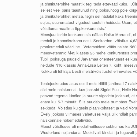
ja tihnikuterohke maastik tegi teda ettevaatlikuks. „Ol
sellest veel päris taastunud ning jooksuhoog pole kõig
ja tihnikuterohket metsa, tegin sel nädalal kaks treenin
sujus, suurematest vigadest suutsin hoiduda. Usun, et 
võistlema maailma tippkonkurentsis.”
Meesjuunioride konkurentsis näitas Raiko Marrandi, et
medali ja koondisekoha eest. Seekordne võistlus 4,63 k
pronksmedali vääriline. Veteranidest võitis naiste N6
meesveteranid M45 klassis 25 mehe konkurentsis pro
Tubli jooksuga jõudsid Järvamaa orienteerujaist esik
neidude N16 klassis Anna-Liisa Leiten 7. koht, meesve
Kokku oli lühiraja Eesti meistrivõistlustel erinevates 
Teatejooksudes asus eesti meistrtiitlit jahtima 17 n
olid meie naiskonnal, kus jooksid Sigrid Ruul, Helle Hal
peavad tegema kindlad ja suurte vigadeta jooksud, et
enam kui 5-7 minutit. Siis suudab meie trumpäss Evel
sekkuda. Võistlus kulgeski plaanikohaselt ja vaid 
Evely jooksis viimases vahetuses välja ülikindlalt par
naiskonnale hõbemedalivõidu.
Meest võistluses oli medaliheitlusse sekkumas ka J
Westerlund neljandana. Meeldivalt kindlalt ja tugevalt 