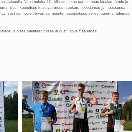
ositsioonile. Vanameister Tiit Tähnas jätkas samuti heas kindlas rütmis ja
 nooremat Eesti koondisse kuuluvat meest seekord nobedamad ja meeskonda
nnatav, sest seni pole Järvamaa meestel teatejooksus sellest paremat tulemust
ialadel ja öises orienteerumises augusti lõpus Saaremaal.