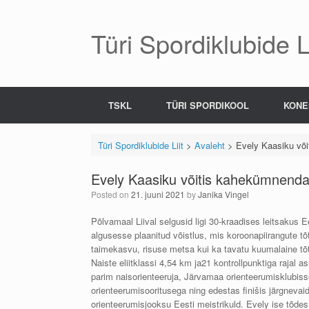
Skip
to
content
Türi Spordiklubide Li
TSKL
TÜRI SPORDIKOOL
KONE
Türi Spordiklubide Liit
>
Avaleht
>
Evely Kaasiku või
Evely Kaasiku võitis kahekümnenda 
Posted on
21. juuni 2021
by
Janika Vingel
Põlvamaal Liival selgusid ligi 30-kraadises leitsakus E
algusesse plaanitud võistlus, mis koroonapiirangute tõt
taimekasvu, risuse metsa kui ka tavatu kuumalaine tõt
Naiste eliitklassi 4,54 km ja21 kontrollpunktiga rajal 
parim naisorienteeruja, Järvamaa orienteerumisklubis
orienteerumisooritusega ning edestas finišis järgnev
orienteerumisjooksu Eesti meistrikuld. Evely ise tõdes, 