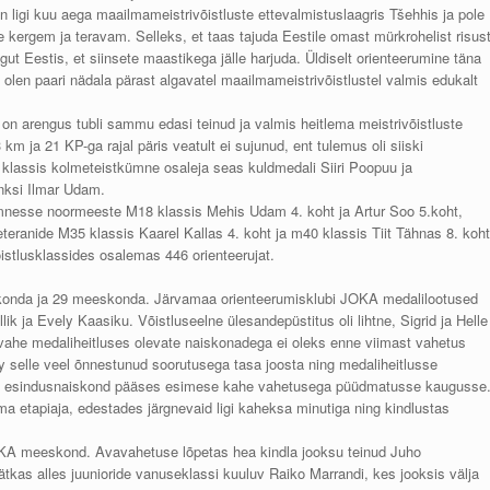
in ligi kuu aega maailmameistrivõistluste ettevalmistuslaagris Tšehhis ja pole
e kergem ja teravam. Selleks, et taas tajuda Eestile omast mürkrohelist risus
gut Eestis, et siinsete maastikega jälle harjuda. Üldiselt orienteerumine täna
olen paari nädala pärast algavatel maailmameistrivõistlustel valmis edukalt
 on arengus tubli sammu edasi teinud ja valmis heitlema meistrivõistluste
m ja 21 KP-ga rajal päris veatult ei sujunud, ent tulemus oli siiski
0 klassis kolmeteistkümne osaleja seas kuldmedali Siiri Poopuu ja
nksi Ilmar Udam.
ümnesse noormeeste M18 klassis Mehis Udam 4. koht ja Artur Soo 5.koht,
teranide M35 klassis Kaarel Kallas 4. koht ja m40 klassis Tiit Tähnas 8. koht
võistlusklassides osalemas 446 orienteerujat.
aiskonda ja 29 meeskonda. Järvamaa orienteerumisklubi JOKA medalilootused
lik ja Evely Kaasiku. Võistluseelne ülesandepüstitus oli lihtne, Sigrid ja Helle
 vahe medaliheitluses olevate naiskonadega ei oleks enne viimast vahetus
y selle veel õnnestunud soorutusega tasa joosta ning medaliheitlusse
Võru esindusnaiskond pääses esimese kahe vahetusega püüdmatusse kaugusse
ima etapiaja, edestades järgnevaid ligi kaheksa minutiga ning kindlustas
OKA meeskond. Avavahetuse lõpetas hea kindla jooksu teinud Juho
jätkas alles juunioride vanuseklassi kuuluv Raiko Marrandi, kes jooksis välja