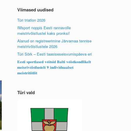
Viimased uudised
Türi triatlon 2026
IMsport noppis Eesti rannavolle
meistrivõistlustel kaks pronksi!
Alanud on registreerimine Järvamaa tennise
meistrivõistlustele 2026
Türi Sörk – Eesti taasiseseisvumispäeva eri
𝐄𝐞𝐬𝐭𝐢 𝐬𝐩𝐨𝐫𝐭𝐥𝐚𝐬𝐞𝐝 𝐯𝐨̃𝐢𝐭𝐬𝐢𝐝 𝐁𝐚𝐥𝐭𝐢 𝐯𝐨̃𝐢𝐬𝐭𝐤𝐨𝐧𝐝𝐥𝐢𝐤𝐞𝐥𝐭
𝐦𝐞𝐢𝐬𝐫𝐢𝐯𝐨̃𝐢𝐬𝐭𝐥𝐮𝐬𝐭𝐞𝐥𝐭 𝟗 𝐢𝐧𝐝𝐢𝐯𝐢𝐝𝐮𝐚𝐚𝐥𝐬𝐞𝐭
𝐦𝐞𝐢𝐬𝐭𝐫𝐢𝐭𝐢𝐢𝐭𝐥𝐢𝐭
Türi vald