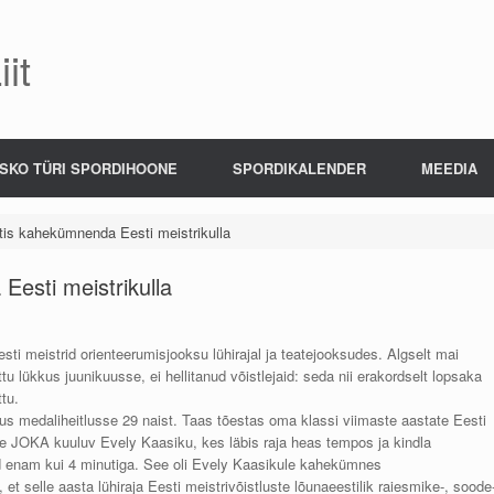
it
SKO TÜRI SPORDIHOONE
SPORDIKALENDER
MEEDIA
tis kahekümnenda Eesti meistrikulla
Eesti meistrikulla
esti meistrid orienteerumisjooksu lühirajal ja teatejooksudes. Algselt mai
tu lükkus juunikuusse, ei hellitanud võistlejaid: seda nii erakordselt lopsaka
tu.
asus medaliheitlusse 29 naist. Taas tõestas oma klassi viimaste aastate Eesti
se JOKA kuuluv Evely Kaasiku, kes läbis raja heas tempos ja kindla
aid enam kui 4 minutiga. See oli Evely Kaasikule kahekümnes
et selle aasta lühiraja Eesti meistrivõistluste lõunaeestilik raiesmike-, soode