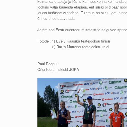
kolmanda etapiaja ja tõstis ka meeskonna kolmandale p
jooksis välja kuuenda etapiaja, ent siiski olid paar
jõudis finišisse viiendana. Tulemus on siiski igati hi
õnnestunud saavutada.
Järgmised Eesti orienteerumismeistrid selguvad sprind
Fotodel: 1) Evely Kaasiku teatejooksu finišis
2) Raiko Marrandi teatejooksu rajal
Paul Poopuu
Orienteerumisklubi JOKA