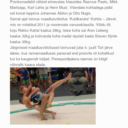
Pronksmedalid võitsid erinevates klassides Rasmus Peets, Mikk
Martsepp, Karl Lehis ja Henri Must. Viiendate kohtadega pidid
sel korral leppima Johannes Abilon ja Otto Nugis.
Samal ajal toimus maadlusvõistlus “Kuldkaruke” Kohtla – Järvel,
mis on mõeldud 2011 ja nooremate vanuseklassile. Võidu tõi
koju Rokko Kattai kaalus 26kg, teise koha sai Aron Lieberg
kaalus 32kg ja kolmanda koha medal riputati kaela Steven Ilijnile
kaalus 35kg.
Järgmised maadlusvõistlused toimuvad juba 4. juulil Türi järve
ääres, kus rannamaadluses panevad end proovile nii kohalikud
kui ka kaugemalt tulijad. Perespordipäeva raames on kõigil
võimalik kaasa elada.