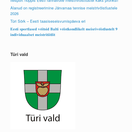
IMsport noppis Eesti rannavolle meistrivõistlustel kaks pronksi!
Alanud on registreerimine Järvamaa tennise meistrivõistlustele
2026
Türi Sörk – Eesti taasiseseisvumispäeva eri
𝐄𝐞𝐬𝐭𝐢 𝐬𝐩𝐨𝐫𝐭𝐥𝐚𝐬𝐞𝐝 𝐯𝐨̃𝐢𝐭𝐬𝐢𝐝 𝐁𝐚𝐥𝐭𝐢 𝐯𝐨̃𝐢𝐬𝐭𝐤𝐨𝐧𝐝𝐥𝐢𝐤𝐞𝐥𝐭 𝐦𝐞𝐢𝐬𝐫𝐢𝐯𝐨̃𝐢𝐬𝐭𝐥𝐮𝐬𝐭𝐞𝐥𝐭 𝟗
𝐢𝐧𝐝𝐢𝐯𝐢𝐝𝐮𝐚𝐚𝐥𝐬𝐞𝐭 𝐦𝐞𝐢𝐬𝐭𝐫𝐢𝐭𝐢𝐢𝐭𝐥𝐢𝐭
Türi vald