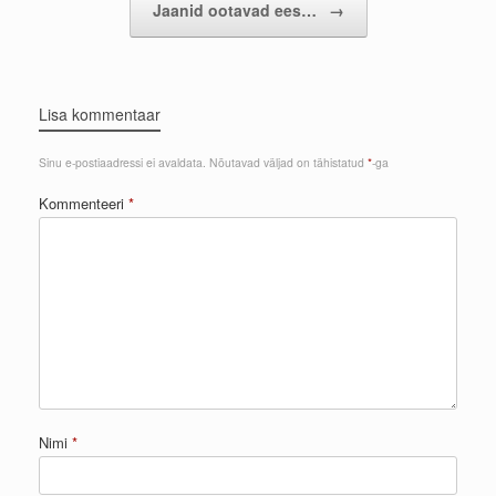
Jaanid ootavad ees…
→
Lisa kommentaar
Sinu e-postiaadressi ei avaldata.
Nõutavad väljad on tähistatud
*
-ga
Kommenteeri
*
Nimi
*