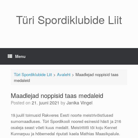
Skip
to
content
Türi Spordiklubide Liit
Menu
Türi Spordiklubide Liit
>
Avaleht
>
Maadlejad noppisid taas
medaleid
Maadlejad noppisid taas medaleid
Posted on
21. juuni 2021
by
Janika Vingel
19.juulil toimusid Rakveres Eesti noorte meistrivõistlused
sumomaadluses. Türi Spordikooli noored esinesid hästi ja 216
osaleja seast võeti kuus medalit. Meistritiitli tõi koju Kennet
Kunnarpuu ja hõbemedal riputati kaela Mathias Maasikpalule.