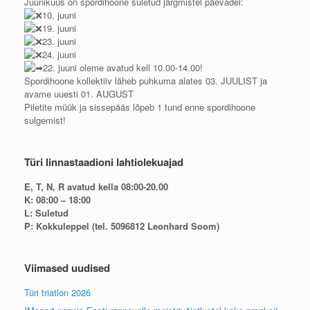
Juunikuus on spordihoone suletud järgmistel päevadel:
10. juuni
19. juuni
23. juuni
24. juuni
22. juuni oleme avatud kell 10.00-14.00!
Spordihoone kollektiiv läheb puhkuma alates 03. JUULIST ja
avame uuesti 01. AUGUST
Piletite müük ja sissepääs lõpeb 1 tund enne spordihoone
sulgemist!
Türi linnastaadioni lahtiolekuajad
E, T, N, R avatud kella 08:00-20.00
K: 08:00 – 18:00
L: Suletud
P: Kokkuleppel (tel. 5096812 Leonhard Soom)
Viimased uudised
Türi triatlon 2026