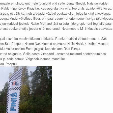
aale ei tulnud, ent meie juuniorid olid sellel üsna lähedal. Naisjuunioride
d Kaidy ning Keidy Kaasiku, kes aeg-ajalt ka orienteerumisradadel võistlevad.
suga, et võib ka metsaradadel vägagi edukas olla. Julge ja kindla jooksuga
 eduga kindel võistluse liider, ent paar suuremat orienteerumisviga raja lõpuos
unioridest jooksis Raiko Marrandi 2/3 rajasta liidergrupis, ent tegi siis paar
 kohast seekord välja joosta ei õnnestunud. Noormeeste M16 klassis saavutas
ail siiski ka medliheitlusse sekkuda. Pronksmedalid võitsid meeste M35
is Siiri Poopuu. Naiste N35 klassis saavutas Helle Hallik 4. koha. Meeste
la võitis endine Eesti jalgpallikoondislane Raio Piiroja.
istrid selgunud. Selle aasta viimased Järvamaa meistrid orienteerumises
ises ja seda samuti Valgehobusemäe maastikel.
 Paul Poopuu