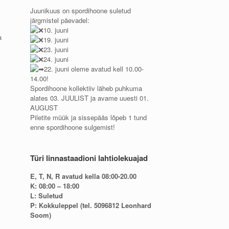
Juunikuus on spordihoone suletud
järgmistel päevadel:
10. juuni
a
19. juuni
23. juuni
24. juuni
22. juuni oleme avatud kell 10.00-
14.00!
Spordihoone kollektiiv läheb puhkuma
alates 03. JUULIST ja avame uuesti 01.
AUGUST
Piletite müük ja sissepääs lõpeb 1 tund
enne spordihoone sulgemist!
Türi linnastaadioni lahtiolekuajad
E, T, N, R avatud kella 08:00-20.00
K: 08:00 – 18:00
L: Suletud
P: Kokkuleppel (tel. 5096812 Leonhard
Soom)