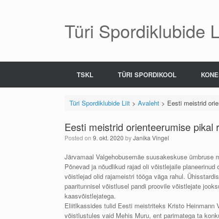
Skip
to
content
Türi Spordiklubide Li
TSKL
TÜRI SPORDIKOOL
KONE
Türi Spordiklubide Liit
>
Avaleht
>
Eesti meistrid or
Eesti meistrid orienteerumise pika
Posted on
9. okt. 2020
by
Janika Vingel
Järvamaal Valgehobusemäe suusakeskuse ümbruse maast
Põnevad ja nõudlikud rajad oli võistlejaile planeerinu
võistlejad olid rajameistri tööga väga rahul. Ühisstard
paaritunnisel võistlusel pandi proovile võistlejate jo
kaasvõistlejatega.
Eliitlkassides tulid Eesti meistriteks Kristo Heinmann 
võistlustules vaid Mehis Muru, ent parimatega ta konk