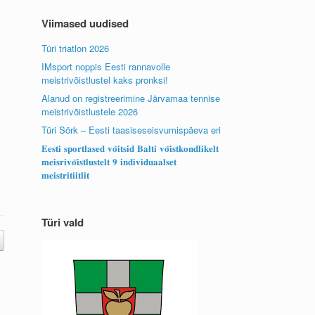
Viimased uudised
Türi triatlon 2026
IMsport noppis Eesti rannavolle
meistrivõistlustel kaks pronksi!
Alanud on registreerimine Järvamaa tennise
meistrivõistlustele 2026
Türi Sörk – Eesti taasiseseisvumispäeva eri
𝐄𝐞𝐬𝐭𝐢 𝐬𝐩𝐨𝐫𝐭𝐥𝐚𝐬𝐞𝐝 𝐯𝐨̃𝐢𝐭𝐬𝐢𝐝 𝐁𝐚𝐥𝐭𝐢 𝐯𝐨̃𝐢𝐬𝐭𝐤𝐨𝐧𝐝𝐥𝐢𝐤𝐞𝐥𝐭
𝐦𝐞𝐢𝐬𝐫𝐢𝐯𝐨̃𝐢𝐬𝐭𝐥𝐮𝐬𝐭𝐞𝐥𝐭 𝟗 𝐢𝐧𝐝𝐢𝐯𝐢𝐝𝐮𝐚𝐚𝐥𝐬𝐞𝐭
𝐦𝐞𝐢𝐬𝐭𝐫𝐢𝐭𝐢𝐢𝐭𝐥𝐢𝐭
Türi vald