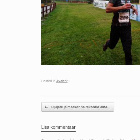
Posted in
Avaleht
.
Post navigation
←
Ujujate ja maakonna rekordid aina…
Lisa kommentaar