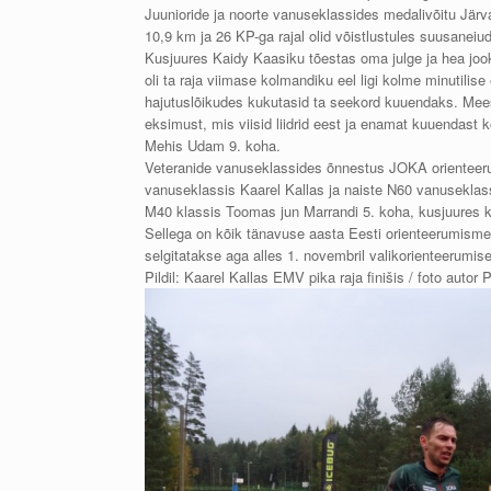
Juunioride ja noorte vanuseklassides medalivõitu Järvam
10,9 km ja 26 KP-ga rajal olid võistlustules suusaneiu
Kusjuures Kaidy Kaasiku tõestas oma julge ja hea jook
oli ta raja viimase kolmandiku eel ligi kolme minutilise
hajutuslõikudes kukutasid ta seekord kuuendaks. Meesju
eksimust, mis viisid liidrid eest ja enamat kuuendast
Mehis Udam 9. koha.
Veteranide vanuseklassides õnnestus JOKA orienteeruj
vanuseklassis Kaarel Kallas ja naiste N60 vanuseklass
M40 klassis Toomas jun Marrandi 5. koha, kusjuures kul
Sellega on kõik tänavuse aasta Eesti orienteerumisme
selgitatakse aga alles 1. novembril valikorienteerum
Pildil: Kaarel Kallas EMV pika raja finišis / foto autor