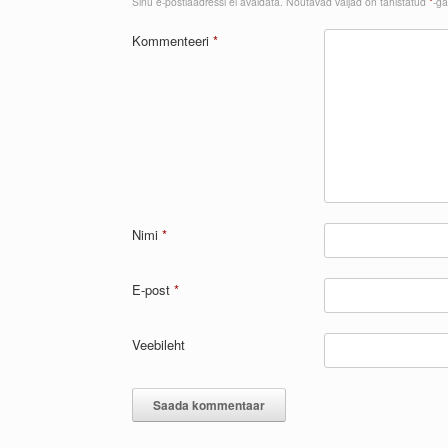
Sinu e-postiaadressi ei avaldata.
Nõutavad väljad on tähistatud
*
-ga
Kommenteeri
*
Nimi
*
E-post
*
Veebileht