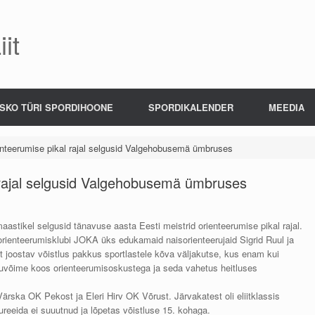
it
SKO TÜRI SPORDIHOONE
SPORDIKALENDER
MEEDIA
ienteerumise pikal rajal selgusid Valgehobusemä ümbruses
l rajal selgusid Valgehobusemä ümbruses
ikel selgusid tänavuse aasta Eesti meistrid orienteerumise pikal rajal.
d orienteerumisklubi JOKA üks edukamaid naisorienteerujaid Sigrid Ruul ja
ist joostav võistlus pakkus sportlastele kõva väljakutse, kus enam kui
oksuvõime koos orienteerumisoskustega ja seda vahetus heitluses
Värska OK Pekost ja Eleri Hirv OK Võrust. Järvakatest oli eliitklassis
ureeida ei suuutnud ja lõpetas võistluse 15. kohaga.