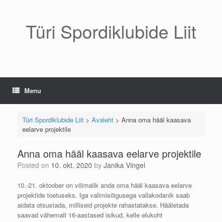
Skip
to
content
Türi Spordiklubide Liit
Menu
Türi Spordiklubide Liit
>
Avaleht
>
Anna oma hääl kaasava
eelarve projektile
Anna oma hääl kaasava eelarve projektile
Posted on
10. okt. 2020
by
Janika Vingel
10.-21. oktoober on võimalik anda oma hääl kaasava eelarve
projektide toetuseks. Iga valimisõigusega vallakodanik saab
aidata otsustada, milliseid projekte rahastatakse. Hääletada
saavad vähemalt 16-aastased isikud, kelle elukoht