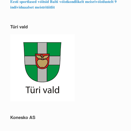
𝐄𝐞𝐬𝐭𝐢 𝐬𝐩𝐨𝐫𝐭𝐥𝐚𝐬𝐞𝐝 𝐯𝐨̃𝐢𝐭𝐬𝐢𝐝 𝐁𝐚𝐥𝐭𝐢 𝐯𝐨̃𝐢𝐬𝐭𝐤𝐨𝐧𝐝𝐥𝐢𝐤𝐞𝐥𝐭 𝐦𝐞𝐢𝐬𝐫𝐢𝐯𝐨̃𝐢𝐬𝐭𝐥𝐮𝐬𝐭𝐞𝐥𝐭 𝟗
𝐢𝐧𝐝𝐢𝐯𝐢𝐝𝐮𝐚𝐚𝐥𝐬𝐞𝐭 𝐦𝐞𝐢𝐬𝐭𝐫𝐢𝐭𝐢𝐢𝐭𝐥𝐢𝐭
Türi vald
Konesko AS