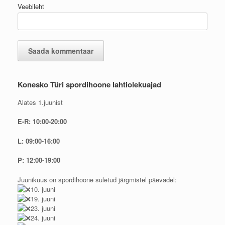
Veebileht
Konesko Türi spordihoone lahtiolekuajad
Alates 1.juunist
E-R: 10:00-20:00
L: 09:00-16:00
P: 12:00-19:00
Juunikuus on spordihoone suletud järgmistel päevadel:
10. juuni
19. juuni
23. juuni
24. juuni