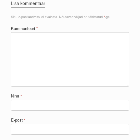
Lisa kommentaar
Sinu e-postiaadressi ei avaldata.
Nõutavad väljad on tähistatud
*
-ga
Kommenteeri
*
Nimi
*
E-post
*