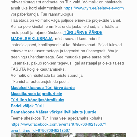
rahvastikuregistri andmetel on Türi vald. Võimalik on hääletada
ainult üks kord elektrroniliselt
https://www.tyri.ee/eelarve-e-vorm
või paberkandjal Türi raamatukogus.
Hääletada on võimalik väga paljude erinevate projektide vahel.
Kui sa pole kindlat lemmikut enda jaoks leidnud, siis hääleta
meie poolt ja rajame ühekoos
TÜRI JÄRVE ÄÄRDE
MADALSEIKLUSRAJA
, mida saavad kasutada nii
lasteaialapsed, koolilapsed kui ka täiskasvanud. Rajad tulevad
erinevate raskusastmetega ja tegemist on üheaegselt lõbu ja
treeningu ühendamisega. See muudaks järve äärse pildi
ilusamaks, pakub rohkem tegevusi igal aastaajal ja oleks täiesti
TASUTA kõigile kasutamiseks.
Võimalik on hääletada ka teiste spordi ja
liikumisharrastusprojektide poolt:
Madalseiklusrada Türi järve äärde
Maastikurada jalgratturitele
Türi linn kõndijasõbralikuks
Padeliväljak Türil
Rannahoone Väätsa võrkpalliväljakute juurde
Teeme üheskoos Türi linna veel ägedamaks kohaks!
https://www.facebook.com/events/979670649218567?
event_time_id=979670649218567