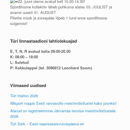
22. juuni oleme avatud kell 10.00-14.00!
Spordihoone kollektiiv läheb puhkuma alates 03. JUULIST ja
avame uuesti 01. AUGUST
Piletite müük ja sissepääs lõpeb 1 tund enne spordihoone
sulgemist!
Türi linnastaadioni lahtiolekuajad
E, T, N, R avatud kella 08:00-20.00
K: 08:00 – 18:00
L: Suletud
P: Kokkuleppel (tel. 5096812 Leonhard Soom)
Viimased uudised
Türi triatlon 2026
IMsport noppis Eesti rannavolle meistrivõistlustel kaks pronksi!
Alanud on registreerimine Järvamaa tennise meistrivõistlustele
2026
Türi Sörk – Eesti taasiseseisvumispäeva eri