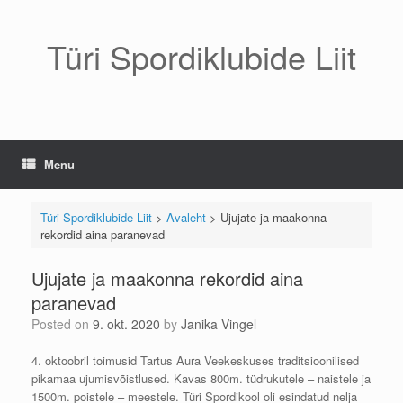
Skip
to
content
Türi Spordiklubide Liit
Menu
Türi Spordiklubide Liit
>
Avaleht
>
Ujujate ja maakonna
rekordid aina paranevad
Ujujate ja maakonna rekordid aina
paranevad
Posted on
9. okt. 2020
by
Janika Vingel
4. oktoobril toimusid Tartus Aura Veekeskuses traditsioonilised
pikamaa ujumisvõistlused. Kavas 800m. tüdrukutele – naistele ja
1500m. poistele – meestele. Türi Spordikool oli esindatud nelja