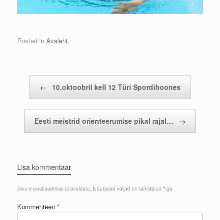
Posted in
Avaleht
.
Post navigation
←
10.oktoobril kell 12 Türi Spordihoones
Eesti meistrid orienteerumise pikal rajal…
→
Lisa kommentaar
Sinu e-postiaadressi ei avaldata.
Nõutavad väljad on tähistatud
*
-ga
Kommenteeri
*