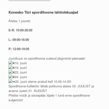
Konesko Türi spordihoone lahtiolekuajad
Alates 1.juunist
E-R: 10:00-20:00
L: 09:00-16:00
P: 12:00-19:00
Juunikuus on spordihoone suletud järgmistel päevadel:
10. juuni
19. juuni
23. juuni
24. juuni
22. juuni oleme avatud kell 10.00-14.00!
Spordihoone kollektiiv läheb puhkuma alates 03. JUULIST ja
avame uuesti 01. AUGUST
Piletite müük ja sissepääs lõpeb 1 tund enne spordihoone
sulgemist!