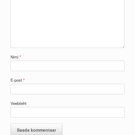
Nimi
*
E-post
*
Veebileht