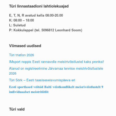
Türi linnastaadioni lahtiolekuajad
E, T, N, R avatud kella 08:00-20.00
K: 08:00 – 18:00
L: Suletud
P: Kokkuleppel (tel. 5096812 Leonhard Soom)
Viimased uudised
Türi triatlon 2026
IMsport noppis Eesti rannavolle meistrivõistlustel kaks pronksi!
Alanud on registreerimine Järvamaa tennise meistrivõistlustele
2026
Türi Sörk – Eesti taasiseseisvumispäeva eri
𝐄𝐞𝐬𝐭𝐢 𝐬𝐩𝐨𝐫𝐭𝐥𝐚𝐬𝐞𝐝 𝐯𝐨̃𝐢𝐭𝐬𝐢𝐝 𝐁𝐚𝐥𝐭𝐢 𝐯𝐨̃𝐢𝐬𝐭𝐤𝐨𝐧𝐝𝐥𝐢𝐤𝐞𝐥𝐭 𝐦𝐞𝐢𝐬𝐫𝐢𝐯𝐨̃𝐢𝐬𝐭𝐥𝐮𝐬𝐭𝐞𝐥𝐭 𝟗
𝐢𝐧𝐝𝐢𝐯𝐢𝐝𝐮𝐚𝐚𝐥𝐬𝐞𝐭 𝐦𝐞𝐢𝐬𝐭𝐫𝐢𝐭𝐢𝐢𝐭𝐥𝐢𝐭
Türi vald