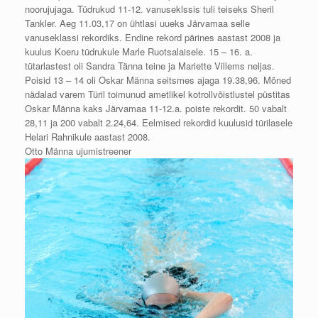
noorujujaga. Tüdrukud 11-12. vanuseklssis tuli teiseks Sheril
Tankler. Aeg 11.03,17 on ühtlasi uueks Järvamaa selle
vanuseklassi rekordiks. Endine rekord pärines aastast 2008 ja
kuulus Koeru tüdrukule Marle Ruotsalaisele. 15 – 16. a.
tütarlastest oli Sandra Tänna teine ja Mariette Villems neljas.
Poisid 13 – 14 oli Oskar Männa seitsmes ajaga 19.38,96. Mõned
nädalad varem Türil toimunud ametlikel kotrollvõistlustel püstitas
Oskar Männa kaks Järvamaa 11-12.a. poiste rekordit. 50 vabalt
28,11 ja 200 vabalt 2.24,64. Eelmised rekordid kuulusid türilasele
Helari Rahnikule aastast 2008.
Otto Männa ujumistreener