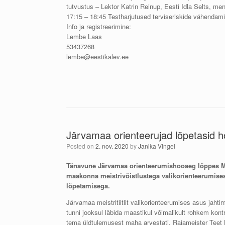
tutvustus – Lektor Katrin Reinup, Eesti Idla Selts, men
17:15 – 18:45 Testharjutused terviseriskide vähendami
Info ja registreerimine:
Lembe Laas
53437268
lembe@eestikalev.ee
Järvamaa orienteerujad lõpetasid h
Posted on
2. nov. 2020
by
Janika Vingel
Tänavune Järvamaa orienteerumishooaeg lõppes M
maakonna meistrivõistlustega valikorienteerumises
lõpetamisega.
Järvamaa meistritiitlit valikorienteerumises asus jahtim
tunni jooksul läbida maastikul võimalikult rohkem kontr
tema üldtulemusest maha arvestati. Rajameister Teet Be