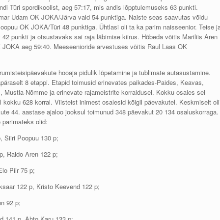
andi Türi spordikoolist, aeg 57:17, mis andis lõpptulemuseks 63 punkti.
a Ilmar Udam OK JOKA/Järva vald 54 punktiga. Naiste seas saavutas võidu
oopuu OK JOKA/Türi 48 punktiga. Ühtlasi oli ta ka parim naisseenior. Teise j
2 punkti ja otsustavaks sai raja läbimise kiirus. Hõbeda võitis Mariliis Aren
K JOKA aeg 59:40. Meeseenioride arvestuses võitis Raul Laas OK
umisteisipäevakute hooaja pidulik lõpetamine ja tublimate autasustamine.
äraselt 8 etappi. Etapid toimusid erinevates paikades-Paides, Keavas,
s, Mustla-Nõmme ja erinevate rajameistrite korraldusel. Kokku osales sel
 kokku 628 korral. Viisteist inimest osalesid kõigil päevakutel. Keskmiselt oli
ute 44. aastase ajaloo jooksul toimunud 348 päevakut 20 134 osaluskorraga.
parimateks olid:
p, Siiri Poopuu 130 p;
 p, Raido Aren 122 p;
lo Piir 75 p;
iksaar 122 p, Kristo Keevend 122 p;
n 92 p;
d 141 p, Ahto Karu 133 p;