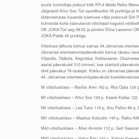
suutis kontrollaja jooksul kõik KP-d läbida Raiko Marr
Järgnesid Artur Soo Türi spordikoolist 55 punktiga j
üldarvestuses kuuenda tulemuse välja jooksnud Siiri P
kolmanda koha saavutanud võistlejad kogusid võrdselt 4
OK JOKA/Türi aeg 58:52 ja pronksi Elina Lasseron O
JOKA/Paide 45 punktiga.
Võistluse jätkuna toimus samas 44.Järvamaa orienteer
Järvamaa orienteerumispäevakutel toimus tänavu tavap
Viljandis, Tääksis, Aegviidus, Kellissaares, Olustvere
aastal päevakutel 310 inimest, kes startisid päevakutel
ühel päevakul 79 osalejat. Kokku on Järvamaa päevak
44. Järvamaa orienteerumispäevakute koondarvestuse 
NI võistlusklass – Mariliis Aren 162 p, Rita Ojala 134 
MI võistlusklass – Artur Soo 134 p, Kaarel Kallas 122
NII võistlusklass – Lea Tusis 119 p, Anu Pallon 86 p, E
MII võistlusklass – Maarius Kotsulim 145 p, Raiko All
M40 võistlusklass – Allan Anniste 112 p, Gert Saaman
M50 võistlusklass – Vahur Palu 142 p, Kalmer Keeven