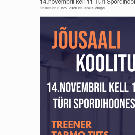
14.novembril kell 11 Türi Spordihoon
Posted on
3. nov. 2020
by
Janika Vingel