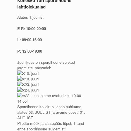
Konesko Türi spordihoone
lahtiolekuajad
Alates 1.juunist
E-R: 10:00-20:00
L: 09:00-16:00
P: 12:00-19:00
Juunikuus on spordihoone suletud
järgmistel päevadel:
10. juuni
19. juuni
23. juuni
24. juuni
22. juuni oleme avatud kell 10.00-
14.00!
Spordihoone kollektiiv läheb puhkuma
alates 03. JUULIST ja avame uuesti 01.
AUGUST
Piletite müük ja sissepääs lõpeb 1 tund
enne spordihoone sulgemist!