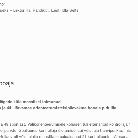
tor
seks – Lektor Kai Randrüüt, Eesti Idla Selts
ooaja
ägede küla maastikel toimunud
 ja 44. Järvamaa orienteerumisteisipäevakute hooaja piduliku
a 49 sportlast. Valikorienteerumisele kohaselt tuli ettenähtud kontrollaja 1
ollpunkte. Sealjuures kontrollaja ületamisel sai võistleja trahvipunkte, mis
ljaev oli võistlejaile maastikule paigaldanud 21 kontrollpunkti. Ainsana