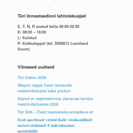
Türi linnastaadioni lahtiolekuajad
E, T, N, R avatud kella 08:00-20.00
K: 08:00 – 18:00
L: Suletud
P: Kokkuleppel (tel. 5096812 Leonhard
Soom)
Viimased uudised
Türi triatlon 2026
IMsport noppis Eesti rannavolle
meistrivõistlustel kaks pronksi!
Alanud on registreerimine Järvamaa tennise
meistrivõistlustele 2026
Türi Sörk – Eesti taasiseseisvumispäeva eri
𝐄𝐞𝐬𝐭𝐢 𝐬𝐩𝐨𝐫𝐭𝐥𝐚𝐬𝐞𝐝 𝐯𝐨̃𝐢𝐭𝐬𝐢𝐝 𝐁𝐚𝐥𝐭𝐢 𝐯𝐨̃𝐢𝐬𝐭𝐤𝐨𝐧𝐝𝐥𝐢𝐤𝐞𝐥𝐭
𝐦𝐞𝐢𝐬𝐫𝐢𝐯𝐨̃𝐢𝐬𝐭𝐥𝐮𝐬𝐭𝐞𝐥𝐭 𝟗 𝐢𝐧𝐝𝐢𝐯𝐢𝐝𝐮𝐚𝐚𝐥𝐬𝐞𝐭
𝐦𝐞𝐢𝐬𝐭𝐫𝐢𝐭𝐢𝐢𝐭𝐥𝐢𝐭