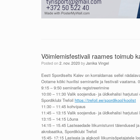
Võimlemisfestivali raames toimub ka
Posted on
2. nov. 2020
by
Janika Vingel
Eesti Spordiselts Kalev on korraldamas sellel nädalava
Ootame kõiki huvilisi seminarile ja festivali vaatama.
9:15 – 9:50 seminarile registreerimine
10:00 – 11:30 Valik soojendus- ja üldkehalisi harjutus
Spordiklubi Trefoil
https://trefoil.ee/spordikool/koolist
11:30 – 11:45 kohvipaus
11:45 – 13:15 Valik soojendus- ja üldkehalisi harjutusi
13:15 – 14:15 Lõuna
14:15 – 15.45 Lasteaedade liikumistunni täiendused j
akrobaatika, Spordiklubi Trefoil
15:45- 17:15 Lasteaia ja algkooli liikumisõpetajatele