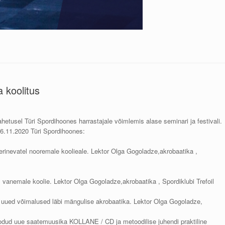
 koolitus
hetusel Türi Spordihoones harrastajale võimlemis alase seminari ja festivali.
 06.11.2020 Türi Spordihoones:
i erinevatel nooremale koolieale. Lektor Olga Gogoladze,akrobaatika ,
 l vanemale koolie. Lektor Olga Gogoladze,akrobaatika , Spordiklubi Trefoil
a uued võimalused läbi mängulise akrobaatika. Lektor Olga Gogoladze,
 loodud uue saatemuusika KOLLANE / CD ja metoodilise juhendi praktiline