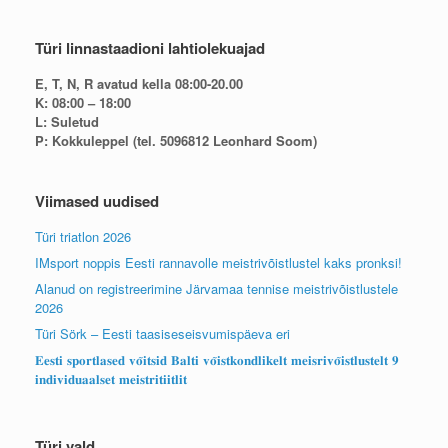
Türi linnastaadioni lahtiolekuajad
E, T, N, R avatud kella 08:00-20.00
K: 08:00 – 18:00
L: Suletud
P: Kokkuleppel (tel. 5096812 Leonhard Soom)
Viimased uudised
Türi triatlon 2026
IMsport noppis Eesti rannavolle meistrivõistlustel kaks pronksi!
Alanud on registreerimine Järvamaa tennise meistrivõistlustele
2026
Türi Sörk – Eesti taasiseseisvumispäeva eri
𝐄𝐞𝐬𝐭𝐢 𝐬𝐩𝐨𝐫𝐭𝐥𝐚𝐬𝐞𝐝 𝐯𝐨̃𝐢𝐭𝐬𝐢𝐝 𝐁𝐚𝐥𝐭𝐢 𝐯𝐨̃𝐢𝐬𝐭𝐤𝐨𝐧𝐝𝐥𝐢𝐤𝐞𝐥𝐭 𝐦𝐞𝐢𝐬𝐫𝐢𝐯𝐨̃𝐢𝐬𝐭𝐥𝐮𝐬𝐭𝐞𝐥𝐭 𝟗
𝐢𝐧𝐝𝐢𝐯𝐢𝐝𝐮𝐚𝐚𝐥𝐬𝐞𝐭 𝐦𝐞𝐢𝐬𝐭𝐫𝐢𝐭𝐢𝐢𝐭𝐥𝐢𝐭
Türi vald