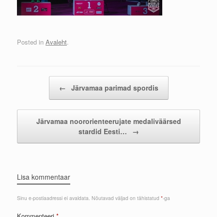
Posted in
Avaleht
.
Post navigation
←
Järvamaa parimad spordis
Järvamaa noororienteerujate medaliväärsed
stardid Eesti…
→
Lisa kommentaar
Sinu e-postiaadressi ei avaldata.
Nõutavad väljad on tähistatud
*
-ga
Kommenteeri
*