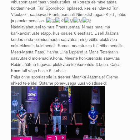
vibusportlased taas võistlustules, et korrata eelmise aasta
kordaminekut. Türi Spordikooli õpilased, kes esindavad Türi
Vibukooli, saabuvad Prantsusmaalt Nimesist tagasi Kuld-, hõbe-
ja pronksmedaliga.
Nädalavahetusel toimus Prantsusmaal Nimes maailma
karikavõistluste etapp, kus osales 6 eestlast. Lisell Jäätma
kordas enda eelmise aasta saavutust ning võitis plokkvibu
naisteklassis kuldmedali. Samas arvestuses tuli hõbemedalile
Meeri-Marita Paas. Hanna Liina Lippand ja Maris Tetsmann
saavutasid mõlemad 9.koha. Meeste konkurentsis saavutas
Robin Jäätma tugevas plokkvibu konkurentsis 3.koha. Caius
Kand tuli väga heale 8. kohale.
Palju õnne sportlastele ja treener Maarika Jäätmale! Oleme
uhked teie üle! Ootame põnevusega uusi võistluseid!