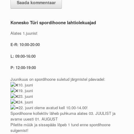
Konesko Türi spordihoone lahtiolekuajad
Alates 1.juunist
E-R: 10:00-20:00
L: 09:00-16:00
P: 12:00-19:00
Juunikuus on spordihoone suletud järgmistel päevadel:
10. juuni
19. juuni
23. juuni
24. juuni
22. juuni oleme avatud kell 10.00-14.00!
Spordihoone kollektiiv läheb puhkuma alates 03. JUULIST ja
avame uuesti 01. AUGUST
Piletite müük ja sissepääs lõpeb 1 tund enne spordihoone
sulgemist!