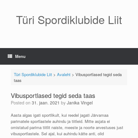
Skip
to
content
Türi Spordiklubide Liit
Menu
Türi Spordiklubide Liit
>
Avaleht
>
Vibusportlased tegid seda
taas
Vibusportlased tegid seda taas
Posted on
31. jaan. 2021
by
Janika Vingel
Aasta algas igati sportlikult, kui reedel jagati Järvamaa
parimatele sportlastele auhindu ja tiitleid. Mitte asjata ei
omistatud parima tiitlit naiste, meeste ja noorte arvestuses just
vibusportlastele. Sel ajal, kui auhindu kätte anti, olid