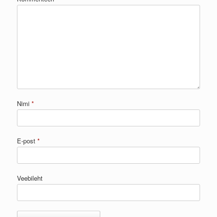
Nimi
*
E-post
*
Veebileht