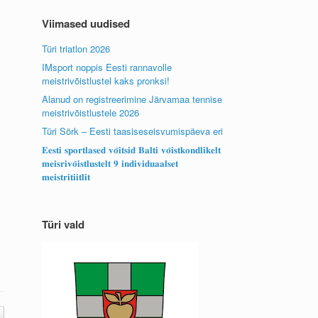
Viimased uudised
Türi triatlon 2026
IMsport noppis Eesti rannavolle
meistrivõistlustel kaks pronksi!
Alanud on registreerimine Järvamaa tennise
meistrivõistlustele 2026
Türi Sörk – Eesti taasiseseisvumispäeva eri
𝐄𝐞𝐬𝐭𝐢 𝐬𝐩𝐨𝐫𝐭𝐥𝐚𝐬𝐞𝐝 𝐯𝐨̃𝐢𝐭𝐬𝐢𝐝 𝐁𝐚𝐥𝐭𝐢 𝐯𝐨̃𝐢𝐬𝐭𝐤𝐨𝐧𝐝𝐥𝐢𝐤𝐞𝐥𝐭
𝐦𝐞𝐢𝐬𝐫𝐢𝐯𝐨̃𝐢𝐬𝐭𝐥𝐮𝐬𝐭𝐞𝐥𝐭 𝟗 𝐢𝐧𝐝𝐢𝐯𝐢𝐝𝐮𝐚𝐚𝐥𝐬𝐞𝐭
𝐦𝐞𝐢𝐬𝐭𝐫𝐢𝐭𝐢𝐢𝐭𝐥𝐢𝐭
Türi vald