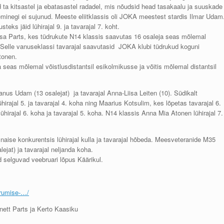
d ta kitsastel ja ebatasastel radadel, mis nõudsid head tasakaalu ja suuskade
minegi ei sujunud. Meeste eliitklassis oli JOKA meestest stardis Ilmar Udam
eks jäid lühirajal 9. ja tavarajal 7. koht.
sa Parts, kes tüdrukute N14 klassis saavutas 16 osaleja seas mõlemal
. Selle vanuseklassi tavarajal saavutasid JOKA klubi tüdrukud koguni
tonen.
 seas mõlemal võistlusdistantsil esikolmikusse ja võitis mõlemal distantsil
nus Udam (13 osalejat) ja tavarajal Anna-Liisa Leiten (10). Südikalt
hirajal 5. ja tavarajal 4. koha ning Maarius Kotsulim, kes lõpetas tavarajal 6.
irajal 6. koha ja tavarajal 5. koha. N14 klassis Anna Mia Atonen lühirajal 7.
naise konkurentsis lühirajal kulla ja tavarajal hõbeda. Meesveteranide M35
lejat) ja tavarajal neljanda koha.
selguvad veebruari lõpus Käärikul.
erumise-…/
nett Parts ja Kerto Kaasiku