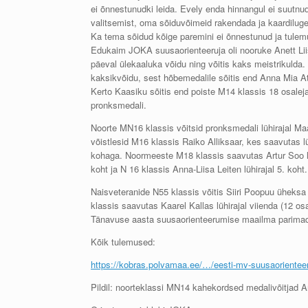
ei õnnestunudki leida. Evely enda hinnangul ei suutnu
valitsemist, oma sõiduvõimeid rakendada ja kaardiluge
Ka tema sõidud kõige paremini ei õnnestunud ja tulemust
Edukaim JOKA suusaorienteeruja oli nooruke Anett Lii
päeval ülekaaluka võidu ning võitis kaks meistrikulda
kaksikvõidu, sest hõbemedalile sõitis end Anna Mia A
Kerto Kaasiku sõitis end poiste M14 klassis 18 osaleja
pronksmedali.
Noorte MN16 klassis võitsid pronksmedali lühirajal Maa
võistlesid M16 klassis Raiko Alliksaar, kes saavutas lü
kohaga. Noormeeste M18 klassis saavutas Artur Soo lüh
koht ja N 16 klassis Anna-Liisa Leiten lühirajal 5. koht.
Naisveteranide N55 klassis võitis Siiri Poopuu üheksa 
klassis saavutas Kaarel Kallas lühirajal viienda (12 osa
Tänavuse aasta suusaorienteerumise maailma parimad 
Kõik tulemused:
https://kobras.polvamaa.ee/…/eesti-mv-suusaoriente
Pildil: noorteklassi MN14 kahekordsed medalivõitjad A