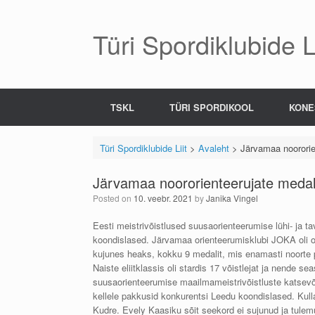
Skip
to
content
Türi Spordiklubide Li
TSKL
TÜRI SPORDIKOOL
KONE
Türi Spordiklubide Liit
>
Avaleht
>
Järvamaa noororien
Järvamaa noororienteerujate medaliv
Posted on
10. veebr. 2021
by
Janika Vingel
Eesti meistrivõistlused suusaorienteerumise lühi- ja ta
koondislased. Järvamaa orienteerumisklubi JOKA oli os
kujunes heaks, kokku 9 medalit, mis enamasti noorte p
Naiste eliitklassis oli stardis 17 võistlejat ja nende
suusaorienteerumise maailmameistrivõistluste katsevõi
kellele pakkusid konkurentsi Leedu koondislased. Kulla
Kudre. Evely Kaasiku sõit seekord ei sujunud ja tulemu