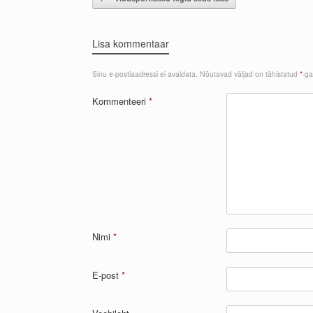
Lisa kommentaar
Sinu e-postiaadressi ei avaldata.
Nõutavad väljad on tähistatud
*
-ga
Kommenteeri
*
Nimi
*
E-post
*