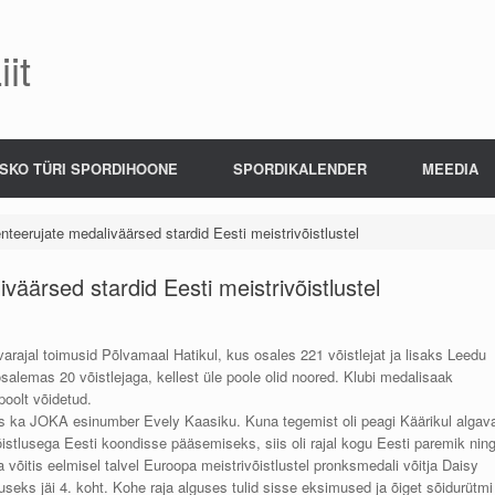
it
SKO TÜRI SPORDIHOONE
SPORDIKALENDER
MEEDIA
teerujate medaliväärsed stardid Eesti meistrivõistlustel
äärsed stardid Eesti meistrivõistlustel
varajal toimusid Põlvamaal Hatikul, kus osales 221 võistlejat ja lisaks Leedu
alemas 20 võistlejaga, kellest üle poole olid noored. Klubi medalisaak
oolt võidetud.
 seas ka JOKA esinumber Evely Kaasiku. Kuna tegemist oli peagi Käärikul algav
stlusega Eesti koondisse pääsemiseks, siis oli rajal kogu Eesti paremik nin
 võitis eelmisel talvel Euroopa meistrivõistlustel pronksmedali võitja Daisy
seks jäi 4. koht. Kohe raja alguses tulid sisse eksimused ja õiget sõidurütmi