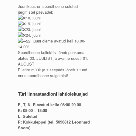
Juunikuus on spordihoone suletud
.
järgmistel päevadel:
10. juuni
19. juuni
23. juuni
24. juuni
22. juuni oleme avatud kell 10.00-
14.00!
Spordihoone kollektiiv läheb puhkuma
alates 03. JUULIST ja avame uuesti 01.
AUGUST
Piletite müük ja sissepääs lõpeb 1 tund
enne spordihoone sulgemist!
Türi linnastaadioni lahtiolekuajad
E, T, N, R avatud kella 08:00-20.00
K: 08:00 – 18:00
L: Suletud
P: Kokkuleppel (tel. 5096812 Leonhard
Soom)