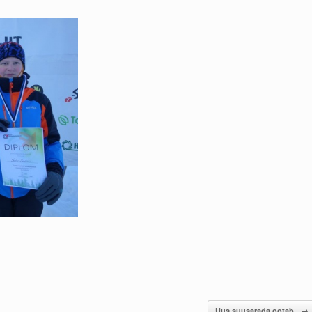
Uus suusarada ootab
→