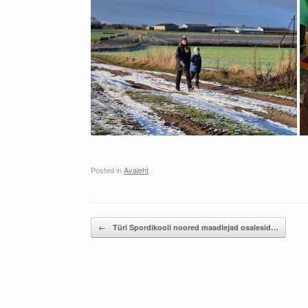
Posted in
Avaleht
.
Post navigation
←
Türi Spordikooli noored maadlejad osalesid…