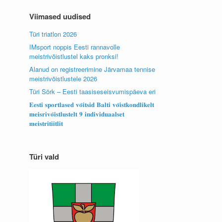
Viimased uudised
Türi triatlon 2026
IMsport noppis Eesti rannavolle
meistrivõistlustel kaks pronksi!
Alanud on registreerimine Järvamaa tennise
meistrivõistlustele 2026
Türi Sörk – Eesti taasiseseisvumispäeva eri
𝐄𝐞𝐬𝐭𝐢 𝐬𝐩𝐨𝐫𝐭𝐥𝐚𝐬𝐞𝐝 𝐯𝐨̃𝐢𝐭𝐬𝐢𝐝 𝐁𝐚𝐥𝐭𝐢 𝐯𝐨̃𝐢𝐬𝐭𝐤𝐨𝐧𝐝𝐥𝐢𝐤𝐞𝐥𝐭
𝐦𝐞𝐢𝐬𝐫𝐢𝐯𝐨̃𝐢𝐬𝐭𝐥𝐮𝐬𝐭𝐞𝐥𝐭 𝟗 𝐢𝐧𝐝𝐢𝐯𝐢𝐝𝐮𝐚𝐚𝐥𝐬𝐞𝐭
𝐦𝐞𝐢𝐬𝐭𝐫𝐢𝐭𝐢𝐢𝐭𝐥𝐢𝐭
Türi vald