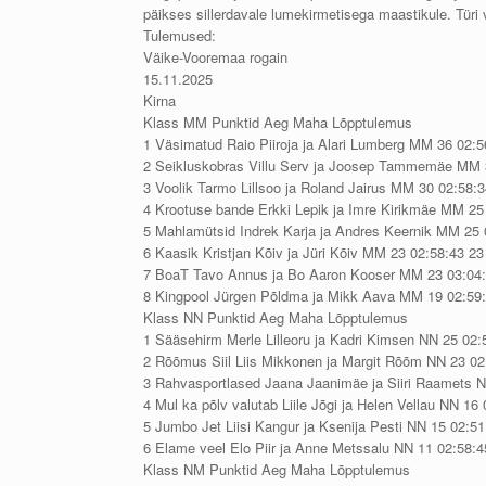
päikses sillerdavale lumekirmetisega maastikule. Türi v
Tulemused:
Väike-Vooremaa rogain
15.11.2025
Kirna
Klass MM Punktid Aeg Maha Lõpptulemus
1 Väsimatud Raio Piiroja ja Alari Lumberg MM 36 02:5
2 Seikluskobras Villu Serv ja Joosep Tammemäe MM 
3 Voolik Tarmo Lillsoo ja Roland Jairus MM 30 02:58:
4 Krootuse bande Erkki Lepik ja Imre Kirikmäe MM 25
5 Mahlamütsid Indrek Karja ja Andres Keernik MM 25 
6 Kaasik Kristjan Kõiv ja Jüri Kõiv MM 23 02:58:43 23
7 BoaT Tavo Annus ja Bo Aaron Kooser MM 23 03:04:
8 Kingpool Jürgen Põldma ja Mikk Aava MM 19 02:59
Klass NN Punktid Aeg Maha Lõpptulemus
1 Sääsehirm Merle Lilleoru ja Kadri Kimsen NN 25 02:
2 Rõõmus Siil Liis Mikkonen ja Margit Rõõm NN 23 02
3 Rahvasportlased Jaana Jaanimäe ja Siiri Raamets N
4 Mul ka põlv valutab Liile Jõgi ja Helen Vellau NN 16
5 Jumbo Jet Liisi Kangur ja Ksenija Pesti NN 15 02:51
6 Elame veel Elo Piir ja Anne Metssalu NN 11 02:58:4
Klass NM Punktid Aeg Maha Lõpptulemus