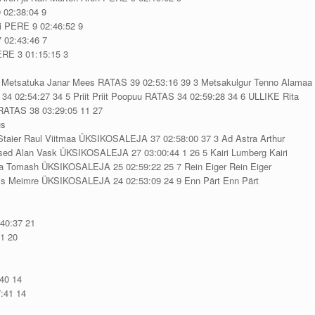
 02:38:04 9
eli PERE 9 02:46:52 9
7 02:43:46 7
ERE 3 01:15:15 3
2 Metsatuka Janar Mees RATAS 39 02:53:16 39 3 Metsakulgur Tenno Alamaa
34 02:54:27 34 5 Priit Priit Poopuu RATAS 34 02:59:28 34 6 ULLIKE Rita
 RATAS 38 03:29:05 11 27
us
taier Raul Viitmaa ÜKSIKOSALEJA 37 02:58:00 37 3 Ad Astra Arthur
ed Alan Vask ÜKSIKOSALEJA 27 03:00:44 1 26 5 Kairi Lumberg Kairi
a Tomash ÜKSIKOSALEJA 25 02:59:22 25 7 Rein Eiger Rein Eiger
s Meimre ÜKSIKOSALEJA 24 02:53:09 24 9 Enn Pärt Enn Pärt
40:37 21
1 20
40 14
:41 14