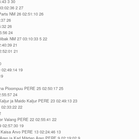
6:43 3 30
03:02:36 2 27
 Parts NM 26 02:51:10 26
:37 26
5:32 26
5:56 24
iibak NM 27 03:10:33 5 22
2:40:39 21
2:52:01 21
0
9 02:49:14 19
19
anna Ploompuu PERE 25 02:50:17 25
2:55:57 24
 Kaljur ja Maido Kaljur PERE 23 02:49:13 23
 02:33:22 22
2
ofer Valang PERE 22 02:55:41 22
9 02:57:30 19
ja Kaisa Arvo PERE 13 02:24:46 13
a Aren ja Karl Märten Aren PERE 9 02:19:02 9