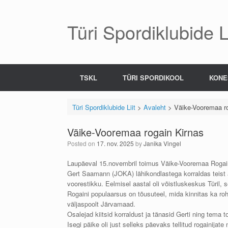
Skip
to
content
Türi Spordiklubide Li
TSKL
TÜRI SPORDIKOOL
KONE
Türi Spordiklubide Liit
>
Avaleht
>
Väike-Vooremaa ro
Väike-Vooremaa rogain Kirnas
Posted on
17. nov. 2025
by
Janika Vingel
Laupäeval 15.novembril toimus Väike-Vooremaa Rogain
Gert Saamann (JOKA) lähikondlastega korraldas teist a
voorestikku. Eelmisel aastal oli võistluskeskus Türil, s
Rogaini populaarsus on tõusuteel, mida kinnitas ka rohk
väljaspoolt Järvamaad.
Osalejad kiitsid korraldust ja tänasid Gerti ning tema t
Isegi päike oli just selleks päevaks tellitud rogainij