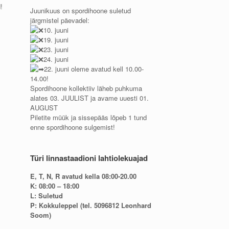
!
Juunikuus on spordihoone suletud
järgmistel päevadel:
10. juuni
19. juuni
23. juuni
24. juuni
22. juuni oleme avatud kell 10.00-
14.00!
Spordihoone kollektiiv läheb puhkuma
alates 03. JUULIST ja avame uuesti 01.
AUGUST
Piletite müük ja sissepääs lõpeb 1 tund
enne spordihoone sulgemist!
Türi linnastaadioni lahtiolekuajad
E, T, N, R avatud kella 08:00-20.00
K: 08:00 – 18:00
L: Suletud
P: Kokkuleppel (tel. 5096812 Leonhard
Soom)