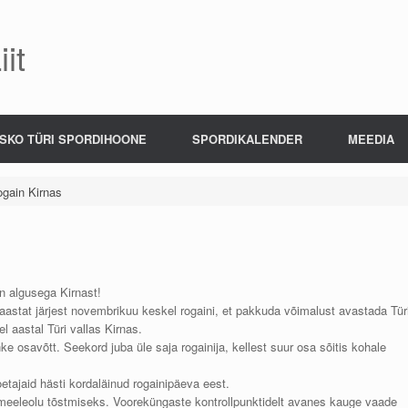
it
SKO TÜRI SPORDIHOONE
SPORDIKALENDER
MEEDIA
gain Kirnas
 algusega Kirnast!
astat järjest novembrikuu keskel rogaini, et pakkuda võimalust avastada Tür
el aastal Türi vallas Kirnas.
e osavõtt. Seekord juba üle saja rogainija, kellest suur osa sõitis kohale
oetajaid hästi kordaläinud rogainipäeva eest.
ate meeleolu tõstmiseks. Vooreküngaste kontrollpunktidelt avanes kauge vaade