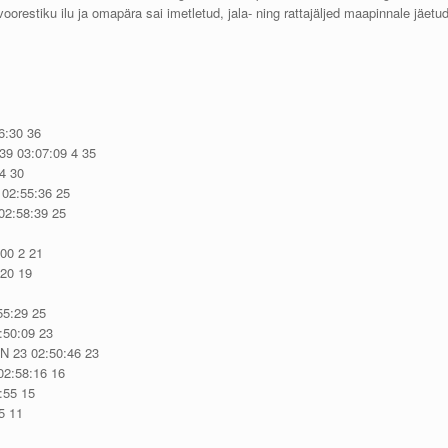
oorestiku ilu ja omapära sai imetletud, jala- ning rattajäljed maapinnale jäetud
6:30 36
39 03:07:09 4 35
34 30
 02:55:36 25
02:58:39 25
00 2 21
:20 19
55:29 25
:50:09 23
N 23 02:50:46 23
 02:58:16 16
:55 15
5 11