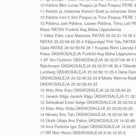
10 Käriste Mini Lucas Poopuu ja Paul Poopuu PERE 9
11 Kerstin ja Johannes Kerstin Sireli ja Johannes Sir
12 Käriste mini 2 Siiri Poopuu ja Timo Poopuu PERE 
13 Põldma Joel Põldma, Lauren Põldma, Triinu Leif P
Klass RATAS Punktid Aeg Maha Lõpptulemus
1 Väike Paks Lauri Malsroos RATAS 39 02:31:19 39 
RATAS 35 02:58:40 35 4 Välguvalgel Priit Talu RATAS 
Ojala RATAS 28 02:59:50 28 7 Kuupea Risto Laanoja
Klass ÜKSIKOSALEJA Punktid Aeg Maha Lõpptulem
1 AF Ain Fjodorov ÜKSIKOSALEJA 38 02:57:09 38 2 S
Raichmann ÜKSIKOSALEJA 26 02:57:08 26 4 Töllerdis
Lumberg ÜKSIKOSALEJA 25 02:56:10 25 6 Daria Dari
ÜKSIKOSALEJA 24 02:40:32 24 8 Madis Meimre Madi
ÜKSIKOSALEJA 23 02:58:43 23
10 Ahto Ahto Karu ÜKSIKOSALEJA 22 02:55:49 22
11 Janeck Kägu Janeck Kägu ÜKSIKOSALEJA 21 02:
12 Särtsakad Ester Selge ÜKSIKOSALEJA 20 02:53:2
13 Allan Allan Sülla ÜKSIKOSALEJA 20 03:00:00 20
14 Nimetu Anu Talu ÜKSIKOSALEJA 18 02:54:58 18
15 Üksik Uitaja Anu Pallon ÜKSIKOSALEJA 14 02:46:
16 Ilma Punktita Igor Zurjari ÜKSIKOSALEJA 14 02:47
17 RR Rein Rooni ÜKSIKOSALEJA 6 02:12:30 6