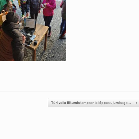
Türi valla liikumiskampaania lõppes ujumisega…
→