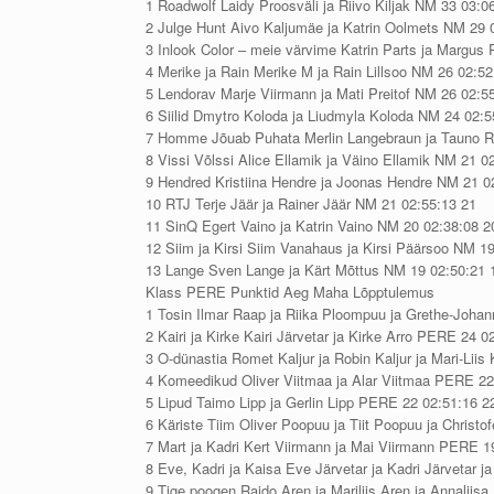
1 Roadwolf Laidy Proosväli ja Riivo Kiljak NM 33 03:0
2 Julge Hunt Aivo Kaljumäe ja Katrin Oolmets NM 29 
3 Inlook Color – meie värvime Katrin Parts ja Margus
4 Merike ja Rain Merike M ja Rain Lillsoo NM 26 02:52
5 Lendorav Marje Viirmann ja Mati Preitof NM 26 02:5
6 Siilid Dmytro Koloda ja Liudmyla Koloda NM 24 02:5
7 Homme Jõuab Puhata Merlin Langebraun ja Tauno R
8 Vissi Võlssi Alice Ellamik ja Väino Ellamik NM 21 0
9 Hendred Kristiina Hendre ja Joonas Hendre NM 21 0
10 RTJ Terje Jäär ja Rainer Jäär NM 21 02:55:13 21
11 SinQ Egert Vaino ja Katrin Vaino NM 20 02:38:08 2
12 Siim ja Kirsi Siim Vanahaus ja Kirsi Päärsoo NM 1
13 Lange Sven Lange ja Kärt Mõttus NM 19 02:50:21 
Klass PERE Punktid Aeg Maha Lõpptulemus
1 Tosin Ilmar Raap ja Riika Ploompuu ja Grethe-Joh
2 Kairi ja Kirke Kairi Järvetar ja Kirke Arro PERE 24 0
3 O-dünastia Romet Kaljur ja Robin Kaljur ja Mari-Liis
4 Komeedikud Oliver Viitmaa ja Alar Viitmaa PERE 22
5 Lipud Taimo Lipp ja Gerlin Lipp PERE 22 02:51:16 2
6 Käriste Tiim Oliver Poopuu ja Tiit Poopuu ja Christ
7 Mart ja Kadri Kert Viirmann ja Mai Viirmann PERE 1
8 Eve, Kadri ja Kaisa Eve Järvetar ja Kadri Järvetar 
9 Tige poogen Raido Aren ja Mariliis Aren ja Annaliis