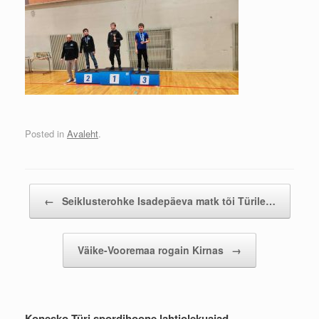
Posted in
Avaleht
.
Post navigation
←
Seiklusterohke Isadepäeva matk tõi Türile…
Väike-Vooremaa rogain Kirnas
→
Konesko Türi spordihoone lahtiolekuajad