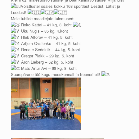
Võistlustel osales kokku 168 sportlast Eestist, Lätist ja
Leedust!
Meie tublide maadlejate tulemused:
Roko Kattai – 41 kg, 3. koht
Uku Nugis – 85 kg, 4.koht
Hleb Alforov – 41 kg, 5. koht
Artjom Ovsienko – 41 kg, 5. koht
Renate Sedelnik – 44 kg, 5. koht
Gregor Plakk – 29 kg, 5. koht
Aron Lieberg – 52 kg, 5. koht
Mats Artur Avi – 68 kg, 8. koht
Suurepärane töö kogu meeskonnalt ja treeneritelt!