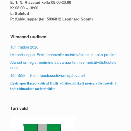
E, T, N, R avatud kella 08:00-20.00
K: 08:00 – 18:00
L: Suletud
P: Kokkuleppel (tel. 5096812 Leonhard Soom)
Viimased uudised
Türi triatlon 2026
IMsport noppis Eesti rannavolle meistrivõistlustel kaks pronksi!
Alanud on registreerimine Järvamaa tennise meistrivõistlustele
2026
Türi Sörk – Eesti taasiseseisvumispäeva eri
𝐄𝐞𝐬𝐭𝐢 𝐬𝐩𝐨𝐫𝐭𝐥𝐚𝐬𝐞𝐝 𝐯𝐨̃𝐢𝐭𝐬𝐢𝐝 𝐁𝐚𝐥𝐭𝐢 𝐯𝐨̃𝐢𝐬𝐭𝐤𝐨𝐧𝐝𝐥𝐢𝐤𝐞𝐥𝐭 𝐦𝐞𝐢𝐬𝐫𝐢𝐯𝐨̃𝐢𝐬𝐭𝐥𝐮𝐬𝐭𝐞𝐥𝐭 𝟗
𝐢𝐧𝐝𝐢𝐯𝐢𝐝𝐮𝐚𝐚𝐥𝐬𝐞𝐭 𝐦𝐞𝐢𝐬𝐭𝐫𝐢𝐭𝐢𝐢𝐭𝐥𝐢𝐭
Türi vald