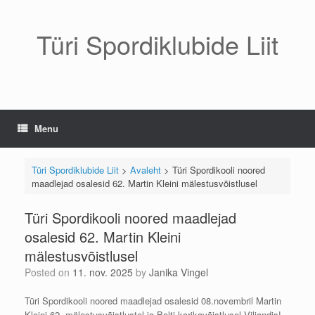
Skip
to
content
Türi Spordiklubide Liit
Menu
Türi Spordiklubide Liit
>
Avaleht
>
Türi Spordikooli noored
maadlejad osalesid 62. Martin Kleini mälestusvõistlusel
Türi Spordikooli noored maadlejad
osalesid 62. Martin Kleini
mälestusvõistlusel
Posted on
11. nov. 2025
by
Janika Vingel
Türi Spordikooli noored maadlejad osalesid 08.novembril Martin
Kleini 62. mälestusvõistlustel ja Balti karikavõistlusel Viljandis!