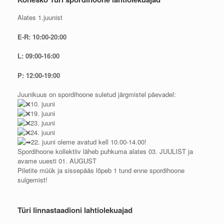
Alates 1.juunist
E-R: 10:00-20:00
L: 09:00-16:00
P: 12:00-19:00
Juunikuus on spordihoone suletud järgmistel päevadel:
10. juuni
19. juuni
23. juuni
24. juuni
22. juuni oleme avatud kell 10.00-14.00!
Spordihoone kollektiiv läheb puhkuma alates 03. JUULIST ja
avame uuesti 01. AUGUST
Piletite müük ja sissepääs lõpeb 1 tund enne spordihoone
sulgemist!
Türi linnastaadioni lahtiolekuajad