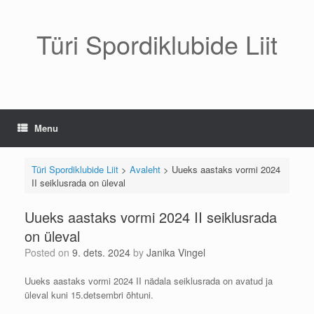
Skip
to
content
Türi Spordiklubide Liit
Menu
Türi Spordiklubide Liit
>
Avaleht
>
Uueks aastaks vormi 2024
II seiklusrada on üleval
Uueks aastaks vormi 2024 II seiklusrada
on üleval
Posted on
9. dets. 2024
by
Janika Vingel
Uueks aastaks vormi 2024 II nädala seiklusrada on avatud ja
üleval kuni 15.detsembri õhtuni.