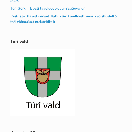
2026
Türi Sörk – Eesti taasiseseisvumispäeva eri
𝐄𝐞𝐬𝐭𝐢 𝐬𝐩𝐨𝐫𝐭𝐥𝐚𝐬𝐞𝐝 𝐯𝐨̃𝐢𝐭𝐬𝐢𝐝 𝐁𝐚𝐥𝐭𝐢 𝐯𝐨̃𝐢𝐬𝐭𝐤𝐨𝐧𝐝𝐥𝐢𝐤𝐞𝐥𝐭 𝐦𝐞𝐢𝐬𝐫𝐢𝐯𝐨̃𝐢𝐬𝐭𝐥𝐮𝐬𝐭𝐞𝐥𝐭 𝟗
𝐢𝐧𝐝𝐢𝐯𝐢𝐝𝐮𝐚𝐚𝐥𝐬𝐞𝐭 𝐦𝐞𝐢𝐬𝐭𝐫𝐢𝐭𝐢𝐢𝐭𝐥𝐢𝐭
Türi vald