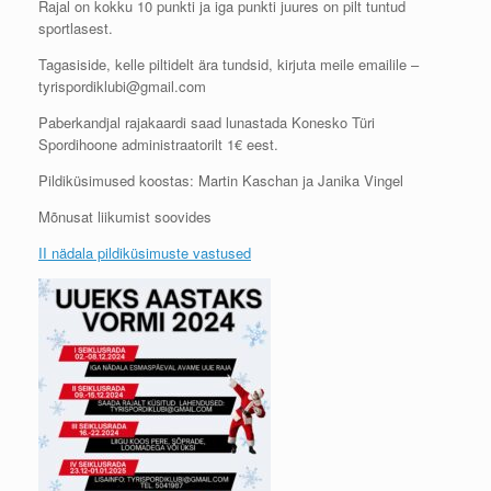
Rajal on kokku 10 punkti ja iga punkti juures on pilt tuntud
sportlasest.
Tagasiside, kelle piltidelt ära tundsid, kirjuta meile emailile –
tyrispordiklubi@gmail.com
Paberkandjal rajakaardi saad lunastada Konesko Türi
Spordihoone administraatorilt 1€ eest.
Pildiküsimused koostas: Martin Kaschan ja Janika Vingel
Mõnusat liikumist soovides
II nädala pildiküsimuste vastused