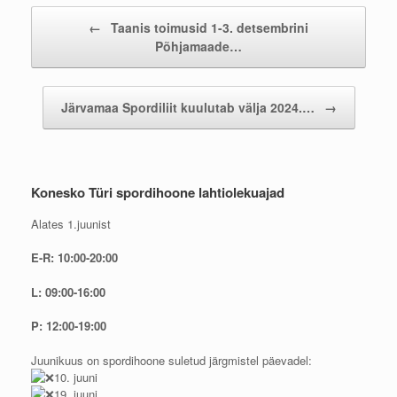
Post navigation
←
Taanis toimusid 1-3. detsembrini
Põhjamaade…
Järvamaa Spordiliit kuulutab välja 2024.…
→
Konesko Türi spordihoone lahtiolekuajad
Alates 1.juunist
E-R: 10:00-20:00
L: 09:00-16:00
P: 12:00-19:00
Juunikuus on spordihoone suletud järgmistel päevadel:
10. juuni
19. juuni