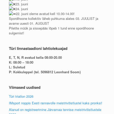
23. juuni
24. juuni
22. juuni oleme avatud kell 10.00-14.00!
Spordihoone kollektiiv läheb puhkuma alates 03. JUULIST ja
avame uuesti 01. AUGUST
Piletite müük ja sissepääs lõpeb 1 tund enne spordihoone
sulgemist!
Türi linnastaadioni lahtiolekuajad
E, T, N, R avatud kella 08:00-20.00
K: 08:00 – 18:00
L: Suletud
P: Kokkuleppel (tel. 5096812 Leonhard Soom)
Viimased uudised
Türi triatlon 2026
IMsport noppis Eesti rannavolle meistrivõistlustel kaks pronksi!
Alanud on registreerimine Järvamaa tennise meistrivõistlustele