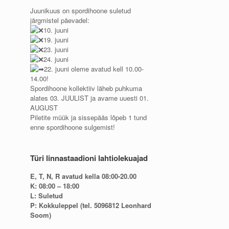
Juunikuus on spordihoone suletud
järgmistel päevadel:
10. juuni
19. juuni
23. juuni
24. juuni
22. juuni oleme avatud kell 10.00-
14.00!
Spordihoone kollektiiv läheb puhkuma
alates 03. JUULIST ja avame uuesti 01.
AUGUST
Piletite müük ja sissepääs lõpeb 1 tund
enne spordihoone sulgemist!
Türi linnastaadioni lahtiolekuajad
E, T, N, R avatud kella 08:00-20.00
K: 08:00 – 18:00
L: Suletud
P: Kokkuleppel (tel. 5096812 Leonhard
Soom)