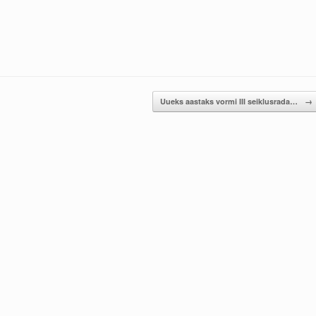
Uueks aastaks vormi III seiklusrada…
→