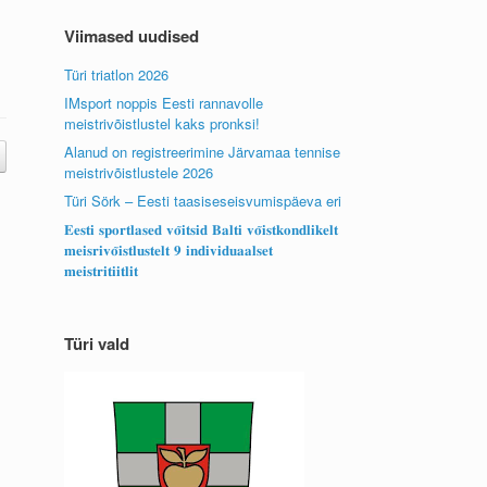
Viimased uudised
Türi triatlon 2026
IMsport noppis Eesti rannavolle
meistrivõistlustel kaks pronksi!
Alanud on registreerimine Järvamaa tennise
meistrivõistlustele 2026
Türi Sörk – Eesti taasiseseisvumispäeva eri
𝐄𝐞𝐬𝐭𝐢 𝐬𝐩𝐨𝐫𝐭𝐥𝐚𝐬𝐞𝐝 𝐯𝐨̃𝐢𝐭𝐬𝐢𝐝 𝐁𝐚𝐥𝐭𝐢 𝐯𝐨̃𝐢𝐬𝐭𝐤𝐨𝐧𝐝𝐥𝐢𝐤𝐞𝐥𝐭
𝐦𝐞𝐢𝐬𝐫𝐢𝐯𝐨̃𝐢𝐬𝐭𝐥𝐮𝐬𝐭𝐞𝐥𝐭 𝟗 𝐢𝐧𝐝𝐢𝐯𝐢𝐝𝐮𝐚𝐚𝐥𝐬𝐞𝐭
𝐦𝐞𝐢𝐬𝐭𝐫𝐢𝐭𝐢𝐢𝐭𝐥𝐢𝐭
Türi vald