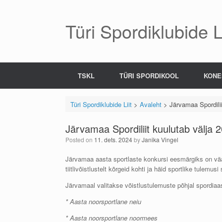
Skip
to
content
Türi Spordiklubide Li
TSKL
TÜRI SPORDIKOOL
KONE
Türi Spordiklubide Liit
>
Avaleht
>
Järvamaa Spordilii
Järvamaa Spordiliit kuulutab välja 2
Posted on
11. dets. 2024
by
Janika Vingel
Järvamaa aasta sportlaste konkursi eesmärgiks on vää
tiitlivõistlustelt kõrgeid kohti ja häid sportlike tulem
Järvamaal valitakse võistlustulemuste põhjal spordiaa
* Aasta noorsportlane neiu
* Aasta noorsportlane noormees