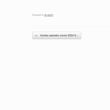
Posted in
Avaleht
.
Post navigation
←
Uueks aastaks vormi 2024 II…