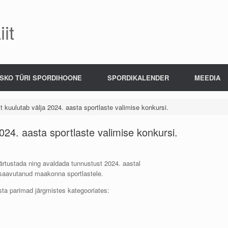
it
SKO TÜRI SPORDIHOONE
SPORDIKALENDER
MEEDIA
t kuulutab välja 2024. aasta sportlaste valimise konkursi.
024. aasta sportlaste valimise konkursi.
rtustada ning avaldada tunnustust 2024. aastal
usi saavutanud maakonna sportlastele.
sta parimad järgmistes kategooriates: