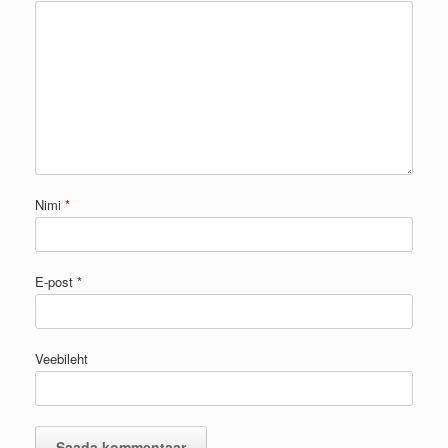
Nimi
*
E-post
*
Veebileht