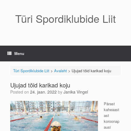
Skip
to
content
Türi Spordiklubide Liit
Menu
Türi Spordiklubide Liit
>
Avaleht
>
Ujujad tõid karikad koju
Ujujad tõid karikad koju
Posted on
24. jaan. 2022
by
Janika Vingel
Pärast
kaheaast
ast
koroonap
ausi