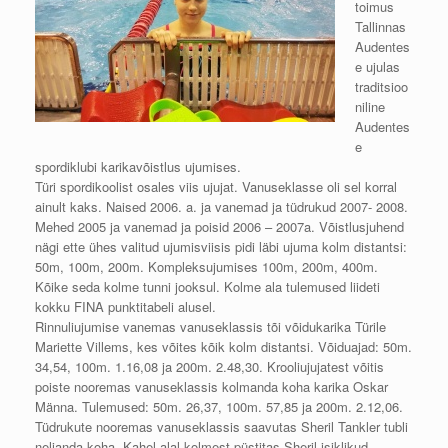
toimus
Tallinnas
Audentes
e ujulas
traditsioo
niline
Audentes
e
spordiklubi karikavõistlus ujumises.
Türi spordikoolist osales viis ujujat. Vanuseklasse oli sel korral
ainult kaks. Naised 2006. a. ja vanemad ja tüdrukud 2007- 2008.
Mehed 2005 ja vanemad ja poisid 2006 – 2007a. Võistlusjuhend
nägi ette ühes valitud ujumisviisis pidi läbi ujuma kolm distantsi:
50m, 100m, 200m. Kompleksujumises 100m, 200m, 400m.
Kõike seda kolme tunni jooksul. Kolme ala tulemused liideti
kokku FINA punktitabeli alusel.
Rinnuliujumise vanemas vanuseklassis tõi võidukarika Türile
Mariette Villems, kes võites kõik kolm distantsi. Võiduajad: 50m.
34,54, 100m. 1.16,08 ja 200m. 2.48,30. Krooliujujatest võitis
poiste nooremas vanuseklassis kolmanda koha karika Oskar
Männa. Tulemused: 50m. 26,37, 100m. 57,85 ja 200m. 2.12,06.
Tüdrukute nooremas vanuseklassis saavutas Sheril Tankler tubli
neljanda koha. Kahel alal kolmest püstitas Sheril isiklikud