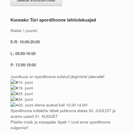
Konesko Türi spordihoone lahtiolekuajad
Alates 1.juunist
E-R: 10:00-20:00
L: 09:00-16:00
P: 12:00-19:00
Juunikuus on spordihoone suletud järgmistel päevadel:
10. juuni
19. juuni
23. juuni
24. juuni
22. juuni oleme avatud kell 10.00-14.00!
Spordihoone kollektiiv läheb puhkuma alates 03. JUULIST ja
avame uuesti 01. AUGUST
Piletite müük ja sissepääs lõpeb 1 tund enne spordihoone
sulgemist!