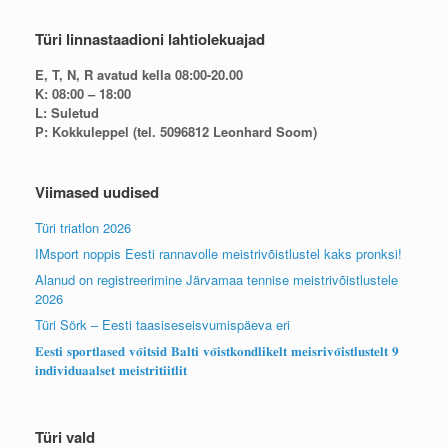
Türi linnastaadioni lahtiolekuajad
E, T, N, R avatud kella 08:00-20.00
K: 08:00 – 18:00
L: Suletud
P: Kokkuleppel (tel. 5096812 Leonhard Soom)
Viimased uudised
Türi triatlon 2026
IMsport noppis Eesti rannavolle meistrivõistlustel kaks pronksi!
Alanud on registreerimine Järvamaa tennise meistrivõistlustele
2026
Türi Sörk – Eesti taasiseseisvumispäeva eri
𝐄𝐞𝐬𝐭𝐢 𝐬𝐩𝐨𝐫𝐭𝐥𝐚𝐬𝐞𝐝 𝐯𝐨̃𝐢𝐭𝐬𝐢𝐝 𝐁𝐚𝐥𝐭𝐢 𝐯𝐨̃𝐢𝐬𝐭𝐤𝐨𝐧𝐝𝐥𝐢𝐤𝐞𝐥𝐭 𝐦𝐞𝐢𝐬𝐫𝐢𝐯𝐨̃𝐢𝐬𝐭𝐥𝐮𝐬𝐭𝐞𝐥𝐭 𝟗
𝐢𝐧𝐝𝐢𝐯𝐢𝐝𝐮𝐚𝐚𝐥𝐬𝐞𝐭 𝐦𝐞𝐢𝐬𝐭𝐫𝐢𝐭𝐢𝐢𝐭𝐥𝐢𝐭
Türi vald