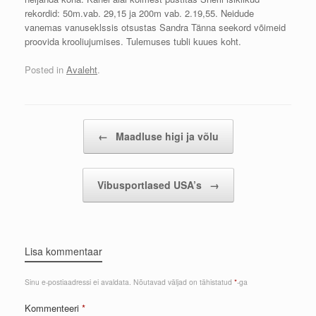
rekordid: 50m.vab. 29,15 ja 200m vab. 2.19,55. Neidude
vanemas vanuseklssis otsustas Sandra Tänna seekord võimeid
proovida krooliujumises. Tulemuses tubli kuues koht.
Posted in
Avaleht
.
Post navigation
←
Maadluse higi ja võlu
Vibusportlased USA’s
→
Lisa kommentaar
Sinu e-postiaadressi ei avaldata.
Nõutavad väljad on tähistatud
*
-ga
Kommenteeri
*