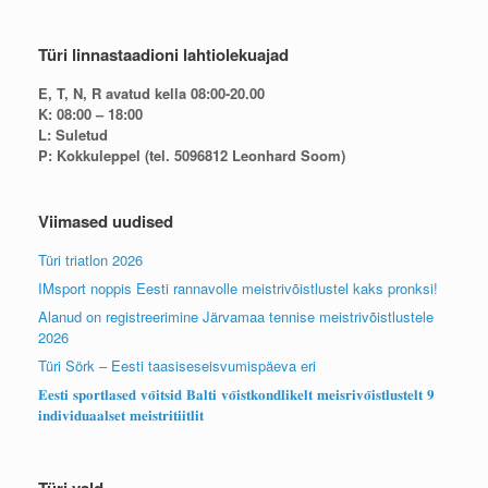
Türi linnastaadioni lahtiolekuajad
E, T, N, R avatud kella 08:00-20.00
K: 08:00 – 18:00
L: Suletud
P: Kokkuleppel (tel. 5096812 Leonhard Soom)
Viimased uudised
Türi triatlon 2026
IMsport noppis Eesti rannavolle meistrivõistlustel kaks pronksi!
Alanud on registreerimine Järvamaa tennise meistrivõistlustele
2026
Türi Sörk – Eesti taasiseseisvumispäeva eri
𝐄𝐞𝐬𝐭𝐢 𝐬𝐩𝐨𝐫𝐭𝐥𝐚𝐬𝐞𝐝 𝐯𝐨̃𝐢𝐭𝐬𝐢𝐝 𝐁𝐚𝐥𝐭𝐢 𝐯𝐨̃𝐢𝐬𝐭𝐤𝐨𝐧𝐝𝐥𝐢𝐤𝐞𝐥𝐭 𝐦𝐞𝐢𝐬𝐫𝐢𝐯𝐨̃𝐢𝐬𝐭𝐥𝐮𝐬𝐭𝐞𝐥𝐭 𝟗
𝐢𝐧𝐝𝐢𝐯𝐢𝐝𝐮𝐚𝐚𝐥𝐬𝐞𝐭 𝐦𝐞𝐢𝐬𝐭𝐫𝐢𝐭𝐢𝐢𝐭𝐥𝐢𝐭
Türi vald