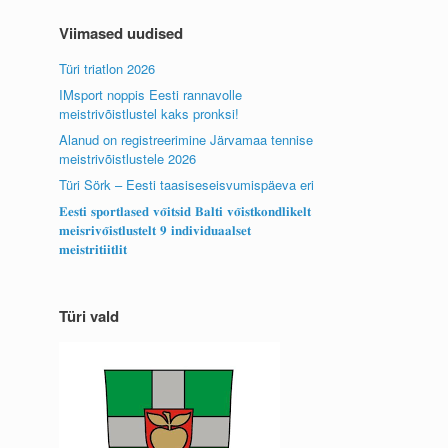
Viimased uudised
Türi triatlon 2026
IMsport noppis Eesti rannavolle
meistrivõistlustel kaks pronksi!
Alanud on registreerimine Järvamaa tennise
meistrivõistlustele 2026
Türi Sörk – Eesti taasiseseisvumispäeva eri
𝐄𝐞𝐬𝐭𝐢 𝐬𝐩𝐨𝐫𝐭𝐥𝐚𝐬𝐞𝐝 𝐯𝐨̃𝐢𝐭𝐬𝐢𝐝 𝐁𝐚𝐥𝐭𝐢 𝐯𝐨̃𝐢𝐬𝐭𝐤𝐨𝐧𝐝𝐥𝐢𝐤𝐞𝐥𝐭
𝐦𝐞𝐢𝐬𝐫𝐢𝐯𝐨̃𝐢𝐬𝐭𝐥𝐮𝐬𝐭𝐞𝐥𝐭 𝟗 𝐢𝐧𝐝𝐢𝐯𝐢𝐝𝐮𝐚𝐚𝐥𝐬𝐞𝐭
𝐦𝐞𝐢𝐬𝐭𝐫𝐢𝐭𝐢𝐢𝐭𝐥𝐢𝐭
Türi vald