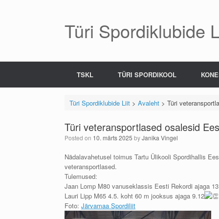
Skip
to
content
Türi Spordiklubide Li
TSKL
TÜRI SPORDIKOOL
KONE
Türi Spordiklubide Liit
>
Avaleht
>
Türi veteransportl
Türi veteransportlased osalesid Eest
Posted on
10. märts 2025
by
Janika Vingel
Nädalavahetusel toimus Tartu Ülikooli Spordihallis Ees
veteransportlased.
Tulemused:
Jaan Lomp M80 vanuseklassis Eesti Rekordi ajaga 13.1
Lauri Lipp M65 4.5. koht 60 m jooksus ajaga 9.12
Foto:
Järvamaa Spordiliit