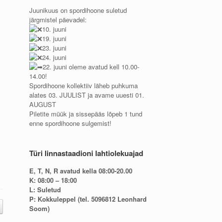
Juunikuus on spordihoone suletud
järgmistel päevadel:
10. juuni
19. juuni
23. juuni
24. juuni
22. juuni oleme avatud kell 10.00-
14.00!
Spordihoone kollektiiv läheb puhkuma
alates 03. JUULIST ja avame uuesti 01.
AUGUST
Piletite müük ja sissepääs lõpeb 1 tund
enne spordihoone sulgemist!
Türi linnastaadioni lahtiolekuajad
E, T, N, R avatud kella 08:00-20.00
K: 08:00 – 18:00
L: Suletud
P: Kokkuleppel (tel. 5096812 Leonhard
Soom)