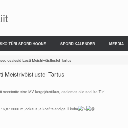
it
SKO TÜRI SPORDIHOONE
SPORDIKALENDER
MEEDIA
ased osalesid Eesti Meistrivõistlustel Tartus
i Meistrivõistlustel Tartus
ti seeniorite sise MV kergejõustikus, osalemas olid seal ka Türi
6,87 3000 m jooksus ja koefitsiendiga II koha