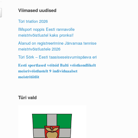
Viimased uudised
Türi triatlon 2026
IMsport noppis Eesti rannavolle
meistrivõistlustel kaks pronksi!
Alanud on registreerimine Järvamaa tennise
meistrivõistlustele 2026
Türi Sörk – Eesti taasiseseisvumispäeva eri
𝐄𝐞𝐬𝐭𝐢 𝐬𝐩𝐨𝐫𝐭𝐥𝐚𝐬𝐞𝐝 𝐯𝐨̃𝐢𝐭𝐬𝐢𝐝 𝐁𝐚𝐥𝐭𝐢 𝐯𝐨̃𝐢𝐬𝐭𝐤𝐨𝐧𝐝𝐥𝐢𝐤𝐞𝐥𝐭
𝐦𝐞𝐢𝐬𝐫𝐢𝐯𝐨̃𝐢𝐬𝐭𝐥𝐮𝐬𝐭𝐞𝐥𝐭 𝟗 𝐢𝐧𝐝𝐢𝐯𝐢𝐝𝐮𝐚𝐚𝐥𝐬𝐞𝐭
𝐦𝐞𝐢𝐬𝐭𝐫𝐢𝐭𝐢𝐢𝐭𝐥𝐢𝐭
Türi vald