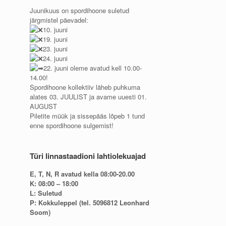
Juunikuus on spordihoone suletud
järgmistel päevadel:
10. juuni
19. juuni
23. juuni
24. juuni
22. juuni oleme avatud kell 10.00-
14.00!
Spordihoone kollektiiv läheb puhkuma
alates 03. JUULIST ja avame uuesti 01.
AUGUST
Piletite müük ja sissepääs lõpeb 1 tund
enne spordihoone sulgemist!
Türi linnastaadioni lahtiolekuajad
E, T, N, R avatud kella 08:00-20.00
K: 08:00 – 18:00
L: Suletud
P: Kokkuleppel (tel. 5096812 Leonhard
Soom)