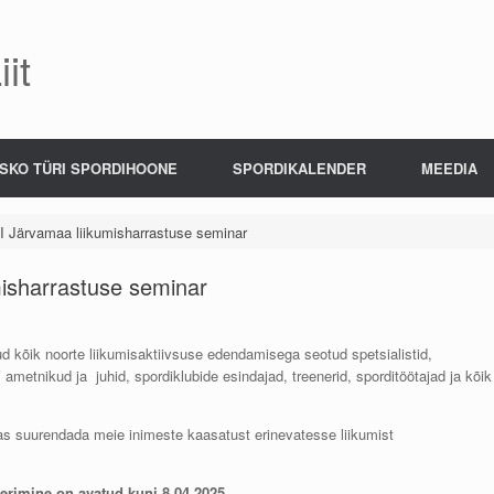
it
SKO TÜRI SPORDIHOONE
SPORDIKALENDER
MEEDIA
b II Järvamaa liikumisharrastuse seminar
umisharrastuse seminar
d kõik noorte liikumisaktiivsuse edendamisega seotud spetsialistid,
 ametnikud ja juhid, spordiklubide esindajad, treenerid, sporditöötajad ja kõik
as suurendada meie inimeste kaasatust erinevatesse liikumist
erimine on avatud kuni 8.04.2025
.