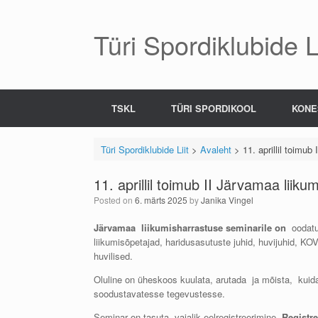
Skip
to
content
Türi Spordiklubide Li
TSKL
TÜRI SPORDIKOOL
KONE
Türi Spordiklubide Liit
>
Avaleht
>
11. aprillil toimu
11. aprillil toimub II Järvamaa liik
Posted on
6. märts 2025
by
Janika Vingel
Järvamaa liikumisharrastuse seminarile on
oodatu
liikumisõpetajad, haridusasutuste juhid, huvijuhid, KOV
huvilised.
Oluline on üheskoos kuulata, arutada ja mõista, kuid
soodustavatesse tegevustesse.
Seminar on tasuta, vajalik eelregistreerimine.
Registre