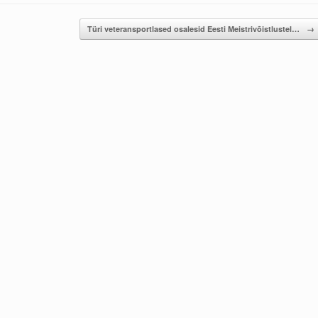
Türi veteransportlased osalesid Eesti Meistrivõistlustel…
→