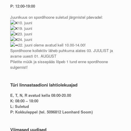
P: 12:00-19:00
Juunikuus on spordihoone suletud järgmistel päevadel:
10. juuni
19. juuni
23. juuni
24. juuni
22. juuni oleme avatud kell 10.00-14.00!
Spordihoone kollektiiv läheb puhkuma alates 03. JUULIST ja
avame uuesti 01. AUGUST
Piletite müük ja sissepääs lõpeb 1 tund enne spordihoone
sulgemist!
Türi linnastaadioni lahtiolekuajad
E, T, N, R avatud kella 08:00-20.00
K: 08:00 – 18:00
L: Suletud
P: Kokkuleppel (tel. 5096812 Leonhard Soom)
Viimased uudised