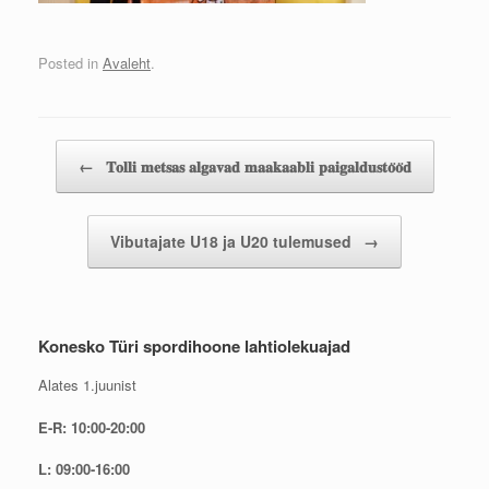
Posted in
Avaleht
.
Post navigation
←
𝐓𝐨𝐥𝐥𝐢 𝐦𝐞𝐭𝐬𝐚𝐬 𝐚𝐥𝐠𝐚𝐯𝐚𝐝 𝐦𝐚𝐚𝐤𝐚𝐚𝐛𝐥𝐢 𝐩𝐚𝐢𝐠𝐚𝐥𝐝𝐮𝐬𝐭𝐨̈𝐨̈𝐝
Vibutajate U18 ja U20 tulemused
→
Konesko Türi spordihoone lahtiolekuajad
Alates 1.juunist
E-R: 10:00-20:00
L: 09:00-16:00