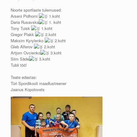
Noorte sportlaste tulemused:
Arseni Pidhorni
1.koht
Daria Rusavska
1. koht
Tony Tuisk
1.koht
Gregor Plakk
2.koht
Maksim Kyrylenko
2.koht
Gleb Alferov
2.koht
Artjom Ovcienko
3.koht
Siim Säde
3.koht
Tubli töö!
Teate edastas:
Türi Spordikooli maadlustreener
Jaanus Kopolovets