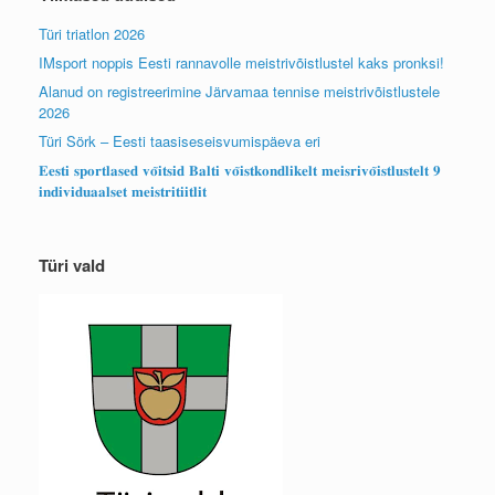
Türi triatlon 2026
IMsport noppis Eesti rannavolle meistrivõistlustel kaks pronksi!
Alanud on registreerimine Järvamaa tennise meistrivõistlustele
2026
Türi Sörk – Eesti taasiseseisvumispäeva eri
𝐄𝐞𝐬𝐭𝐢 𝐬𝐩𝐨𝐫𝐭𝐥𝐚𝐬𝐞𝐝 𝐯𝐨̃𝐢𝐭𝐬𝐢𝐝 𝐁𝐚𝐥𝐭𝐢 𝐯𝐨̃𝐢𝐬𝐭𝐤𝐨𝐧𝐝𝐥𝐢𝐤𝐞𝐥𝐭 𝐦𝐞𝐢𝐬𝐫𝐢𝐯𝐨̃𝐢𝐬𝐭𝐥𝐮𝐬𝐭𝐞𝐥𝐭 𝟗
𝐢𝐧𝐝𝐢𝐯𝐢𝐝𝐮𝐚𝐚𝐥𝐬𝐞𝐭 𝐦𝐞𝐢𝐬𝐭𝐫𝐢𝐭𝐢𝐢𝐭𝐥𝐢𝐭
Türi vald