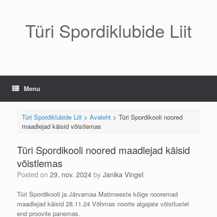
Skip
to
content
Türi Spordiklubide Liit
Menu
Türi Spordiklubide Liit
>
Avaleht
>
Türi Spordikooli noored
maadlejad käisid võistlemas
Türi Spordikooli noored maadlejad käisid
võistlemas
Posted on
29. nov. 2024
by
Janika Vingel
Türi Spordikooli ja Järvamaa Matimeeste kõige nooremad
maadlejad käisid 28.11.24 Võhmas noorte algajate võistlustel
end proovile panemas.