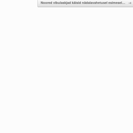
Noored vibulaskjad käisid nädalavahetusel esimesel…
→