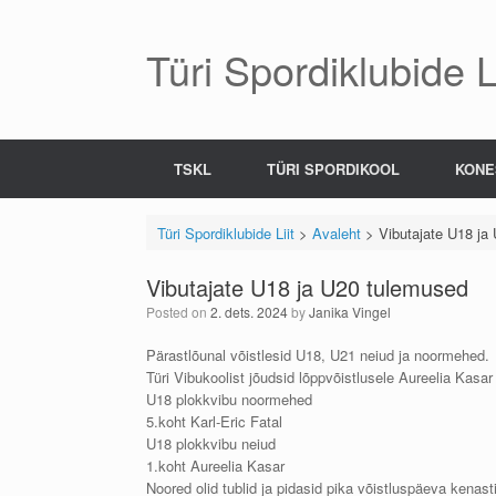
Skip
to
content
Türi Spordiklubide Li
TSKL
TÜRI SPORDIKOOL
KONE
Türi Spordiklubide Liit
>
Avaleht
>
Vibutajate U18 ja
Vibutajate U18 ja U20 tulemused
Posted on
2. dets. 2024
by
Janika Vingel
Pärastlõunal võistlesid U18, U21 neiud ja noormehed.
Türi Vibukoolist jõudsid lõppvõistlusele Aureelia Kasar 
U18 plokkvibu noormehed
5.koht Karl-Eric Fatal
U18 plokkvibu neiud
1.koht Aureelia Kasar
Noored olid tublid ja pidasid pika võistluspäeva kenast