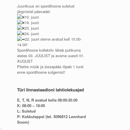
Juunikuus on spordihoone suletud
järgmistel päevadel:
10. juuni
19. juuni
23. juuni
24. juuni
22. juuni oleme avatud kell 10.00-
14.00!
Spordihoone kollektiiv läheb puhkuma
alates 03. JUULIST ja avame uuesti 01.
AUGUST
Piletite müük ja sissepääs lõpeb 1 tund
enne spordihoone sulgemist!
Türi linnastaadioni lahtiolekuajad
E, T, N, R avatud kella 08:00-20.00
K: 08:00 – 18:00
L: Suletud
P: Kokkuleppel (tel. 5096812 Leonhard
Soom)