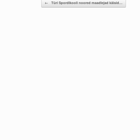
Post navigation
←
Türi Spordikooli noored maadlejad käisid…