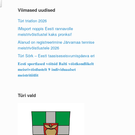
Viimased uudised
Türi triatlon 2026
IMsport noppis Eesti rannavolle
meistrivõistlustel kaks pronksi!
Alanud on registreerimine Järvamaa tennise
meistrivõistlustele 2026
Türi Sörk – Eesti taasiseseisvumispäeva eri
𝐄𝐞𝐬𝐭𝐢 𝐬𝐩𝐨𝐫𝐭𝐥𝐚𝐬𝐞𝐝 𝐯𝐨̃𝐢𝐭𝐬𝐢𝐝 𝐁𝐚𝐥𝐭𝐢 𝐯𝐨̃𝐢𝐬𝐭𝐤𝐨𝐧𝐝𝐥𝐢𝐤𝐞𝐥𝐭
𝐦𝐞𝐢𝐬𝐫𝐢𝐯𝐨̃𝐢𝐬𝐭𝐥𝐮𝐬𝐭𝐞𝐥𝐭 𝟗 𝐢𝐧𝐝𝐢𝐯𝐢𝐝𝐮𝐚𝐚𝐥𝐬𝐞𝐭
𝐦𝐞𝐢𝐬𝐭𝐫𝐢𝐭𝐢𝐢𝐭𝐥𝐢𝐭
Türi vald