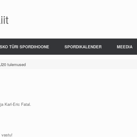
it
SKO TÜRI SPORDIHOONE
SPORDIKALENDER
MEEDIA
 U20 tulemused
ja Karl-Eric Fatal.
i vastu!