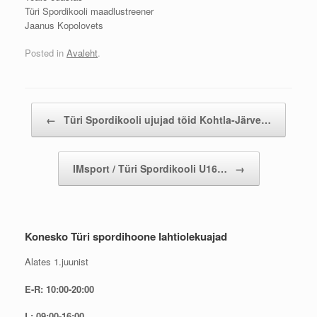
Türi Spordikooli maadlustreener
Jaanus Kopolovets
Posted in
Avaleht
.
Post navigation
←
Türi Spordikooli ujujad tõid Kohtla-Järve…
IMsport / Türi Spordikooli U16…
→
Konesko Türi spordihoone lahtiolekuajad
Alates 1.juunist
E-R: 10:00-20:00
L: 09:00-16:00