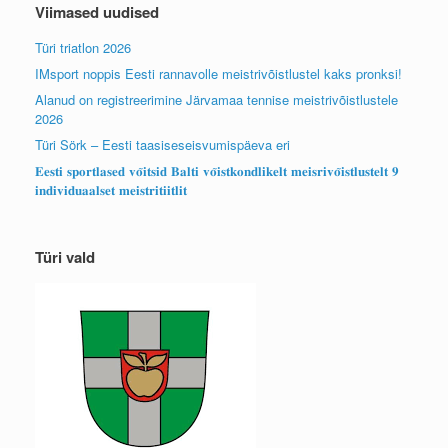
Viimased uudised
Türi triatlon 2026
IMsport noppis Eesti rannavolle meistrivõistlustel kaks pronksi!
Alanud on registreerimine Järvamaa tennise meistrivõistlustele
2026
Türi Sörk – Eesti taasiseseisvumispäeva eri
𝐄𝐞𝐬𝐭𝐢 𝐬𝐩𝐨𝐫𝐭𝐥𝐚𝐬𝐞𝐝 𝐯𝐨̃𝐢𝐭𝐬𝐢𝐝 𝐁𝐚𝐥𝐭𝐢 𝐯𝐨̃𝐢𝐬𝐭𝐤𝐨𝐧𝐝𝐥𝐢𝐤𝐞𝐥𝐭 𝐦𝐞𝐢𝐬𝐫𝐢𝐯𝐨̃𝐢𝐬𝐭𝐥𝐮𝐬𝐭𝐞𝐥𝐭 𝟗
𝐢𝐧𝐝𝐢𝐯𝐢𝐝𝐮𝐚𝐚𝐥𝐬𝐞𝐭 𝐦𝐞𝐢𝐬𝐭𝐫𝐢𝐭𝐢𝐢𝐭𝐥𝐢𝐭
Türi vald