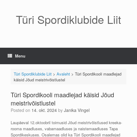
Skip
to
content
Türi Spordiklubide Liit
Menu
Türi Spordiklubide Liit
>
Avaleht
>
Türi Spordikooli maadlejad
käisid Jõud meistrivõistlustel
Türi Spordikooli maadlejad käisid Jõud
meistrivõistlustel
Posted on
14. okt. 2024
by
Janika Vingel
Laupäeval 12.oktoobril toimusid Jõud meistrivõistlused kreeka-
rooma maadluses, vabamaadluses ja naistemaadluses Tapa
Spordikeskuses. Osalemas olid ka Türi Spordikooli maadlejad