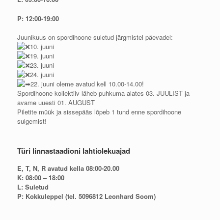
P: 12:00-19:00
Juunikuus on spordihoone suletud järgmistel päevadel:
10. juuni
19. juuni
23. juuni
24. juuni
22. juuni oleme avatud kell 10.00-14.00!
Spordihoone kollektiiv läheb puhkuma alates 03. JUULIST ja
avame uuesti 01. AUGUST
Piletite müük ja sissepääs lõpeb 1 tund enne spordihoone
sulgemist!
Türi linnastaadioni lahtiolekuajad
E, T, N, R avatud kella 08:00-20.00
K: 08:00 – 18:00
L: Suletud
P: Kokkuleppel (tel. 5096812 Leonhard Soom)