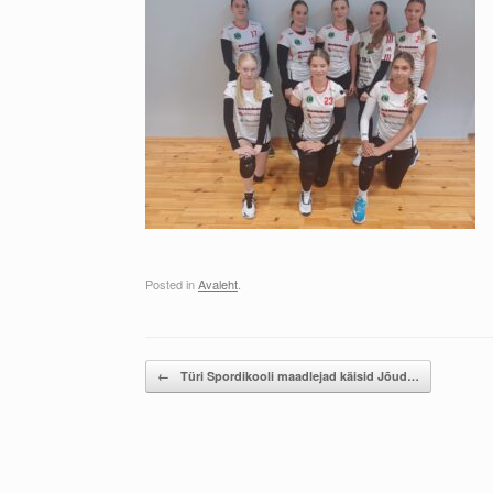
Posted in
Avaleht
.
Post navigation
←
Türi Spordikooli maadlejad käisid Jõud…