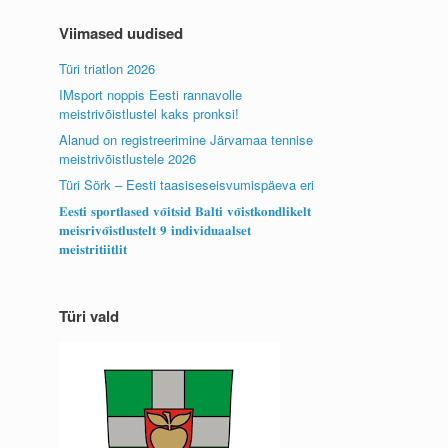
Viimased uudised
Türi triatlon 2026
IMsport noppis Eesti rannavolle
meistrivõistlustel kaks pronksi!
Alanud on registreerimine Järvamaa tennise
meistrivõistlustele 2026
Türi Sörk – Eesti taasiseseisvumispäeva eri
𝐄𝐞𝐬𝐭𝐢 𝐬𝐩𝐨𝐫𝐭𝐥𝐚𝐬𝐞𝐝 𝐯𝐨̃𝐢𝐭𝐬𝐢𝐝 𝐁𝐚𝐥𝐭𝐢 𝐯𝐨̃𝐢𝐬𝐭𝐤𝐨𝐧𝐝𝐥𝐢𝐤𝐞𝐥𝐭
𝐦𝐞𝐢𝐬𝐫𝐢𝐯𝐨̃𝐢𝐬𝐭𝐥𝐮𝐬𝐭𝐞𝐥𝐭 𝟗 𝐢𝐧𝐝𝐢𝐯𝐢𝐝𝐮𝐚𝐚𝐥𝐬𝐞𝐭
𝐦𝐞𝐢𝐬𝐭𝐫𝐢𝐭𝐢𝐢𝐭𝐥𝐢𝐭
Türi vald