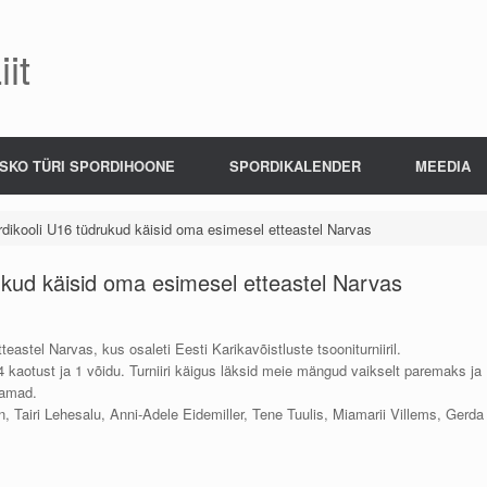
it
SKO TÜRI SPORDIHOONE
SPORDIKALENDER
MEEDIA
rdikooli U16 tüdrukud käisid oma esimesel etteastel Narvas
ukud käisid oma esimesel etteastel Narvas
astel Narvas, kus osaleti Eesti Karikavõistluste tsooniturniiril.
 kaotust ja 1 võidu. Turniiri käigus läksid meie mängud vaikselt paremaks ja
damad.
Tairi Lehesalu, Anni-Adele Eidemiller, Tene Tuulis, Miamarii Villems, Gerda