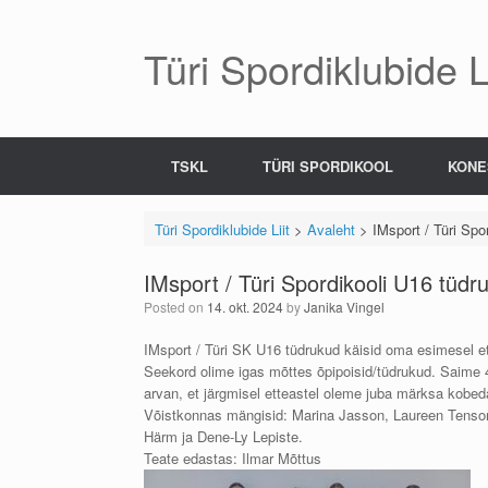
Skip
to
content
Türi Spordiklubide Li
TSKL
TÜRI SPORDIKOOL
KONE
Türi Spordiklubide Liit
>
Avaleht
>
IMsport / Türi Spo
IMsport / Türi Spordikooli U16 tüdr
Posted on
14. okt. 2024
by
Janika Vingel
IMsport / Türi SK U16 tüdrukud käisid oma esimesel ette
Seekord olime igas mõttes õpipoisid/tüdrukud. Saime 4
arvan, et järgmisel etteastel oleme juba märksa kobe
Võistkonnas mängisid: Marina Jasson, Laureen Tenson, 
Härm ja Dene-Ly Lepiste.
Teate edastas: Ilmar Mõttus