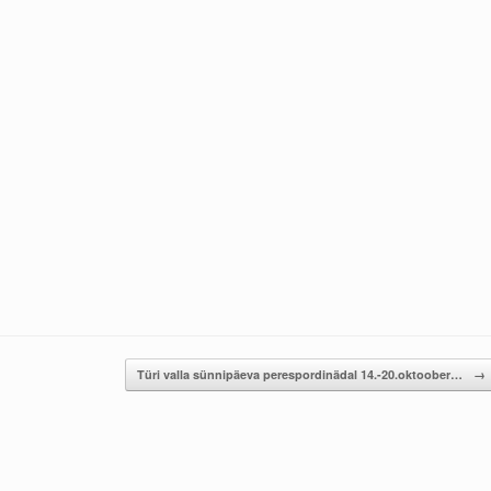
Türi valla sünnipäeva perespordinädal 14.-20.oktoober…
→