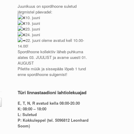
Juunikuus on spordihoone suletud
järgmistel päevadel:
10. juuni
19. juuni
23. juuni
24. juuni
22. juuni oleme avatud kell 10.00-
14.00!
Spordihoone kollektiiv läheb puhkuma
alates 03. JUULIST ja avame uuesti 01.
AUGUST
Piletite müük ja sissepääs lõpeb 1 tund
enne spordihoone sulgemist!
Türi linnastaadioni lahtiolekuajad
E, T, N, R avatud kella 08:00-20.00
K: 08:00 – 18:00
L: Suletud
P: Kokkuleppel (tel. 5096812 Leonhard
Soom)