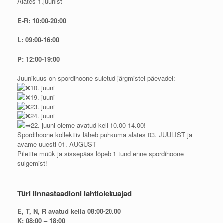
Alates 1.juunist
E-R: 10:00-20:00
L: 09:00-16:00
P: 12:00-19:00
Juunikuus on spordihoone suletud järgmistel päevadel:
10. juuni
19. juuni
23. juuni
24. juuni
22. juuni oleme avatud kell 10.00-14.00!
Spordihoone kollektiiv läheb puhkuma alates 03. JUULIST ja
avame uuesti 01. AUGUST
Piletite müük ja sissepääs lõpeb 1 tund enne spordihoone
sulgemist!
Türi linnastaadioni lahtiolekuajad
E, T, N, R avatud kella 08:00-20.00
K: 08:00 – 18:00