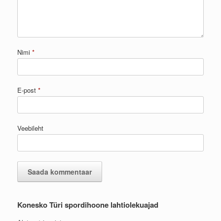
Nimi
*
E-post
*
Veebileht
Konesko Türi spordihoone lahtiolekuajad