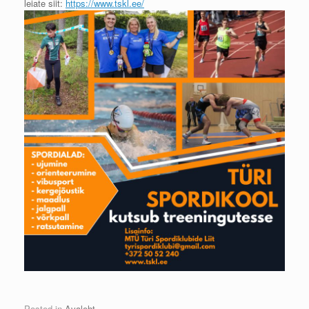
leiate siit:
https://www.tskl.ee/
Posted in
Avaleht
.