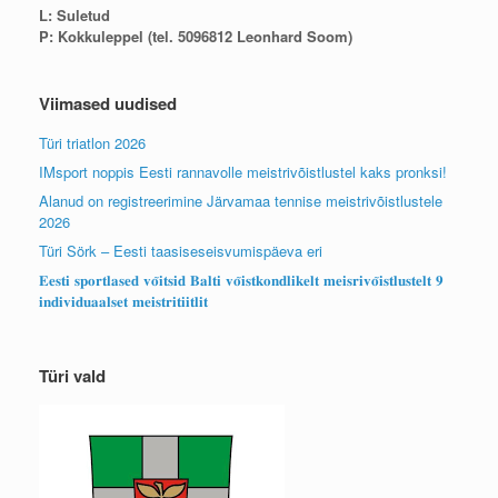
L: Suletud
P: Kokkuleppel (tel. 5096812 Leonhard Soom)
Viimased uudised
Türi triatlon 2026
IMsport noppis Eesti rannavolle meistrivõistlustel kaks pronksi!
Alanud on registreerimine Järvamaa tennise meistrivõistlustele
2026
Türi Sörk – Eesti taasiseseisvumispäeva eri
𝐄𝐞𝐬𝐭𝐢 𝐬𝐩𝐨𝐫𝐭𝐥𝐚𝐬𝐞𝐝 𝐯𝐨̃𝐢𝐭𝐬𝐢𝐝 𝐁𝐚𝐥𝐭𝐢 𝐯𝐨̃𝐢𝐬𝐭𝐤𝐨𝐧𝐝𝐥𝐢𝐤𝐞𝐥𝐭 𝐦𝐞𝐢𝐬𝐫𝐢𝐯𝐨̃𝐢𝐬𝐭𝐥𝐮𝐬𝐭𝐞𝐥𝐭 𝟗
𝐢𝐧𝐝𝐢𝐯𝐢𝐝𝐮𝐚𝐚𝐥𝐬𝐞𝐭 𝐦𝐞𝐢𝐬𝐭𝐫𝐢𝐭𝐢𝐢𝐭𝐥𝐢𝐭
Türi vald