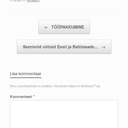
Post navigation
←
TÖÖPAKKUMINE
Seeniorid võitsid Eesti ja Baltimaade…
→
Lisa kommentaar
Sinu e-postiaadressi ei avaldata.
Nõutavad väljad on tähistatud
*
-ga
Kommenteeri
*