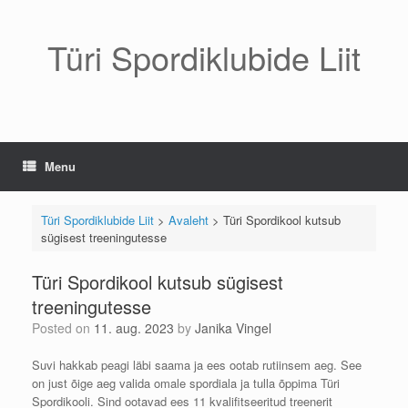
Skip
to
content
Türi Spordiklubide Liit
Menu
Türi Spordiklubide Liit
>
Avaleht
>
Türi Spordikool kutsub
sügisest treeningutesse
Türi Spordikool kutsub sügisest
treeningutesse
Posted on
11. aug. 2023
by
Janika Vingel
Suvi hakkab peagi läbi saama ja ees ootab rutiinsem aeg. See
on just õige aeg valida omale spordiala ja tulla õppima Türi
Spordikooli. Sind ootavad ees 11 kvalifitseeritud treenerit