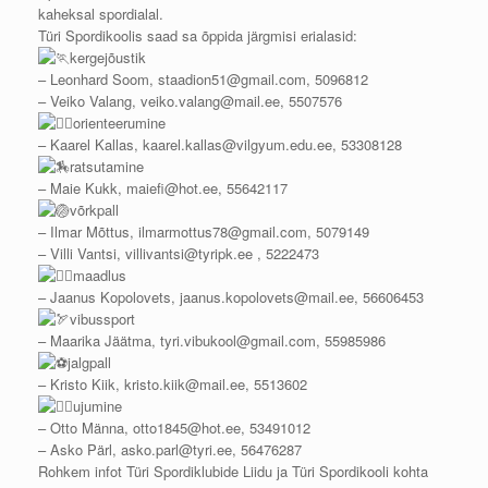
kaheksal spordialal.
Türi Spordikoolis saad sa õppida järgmisi erialasid:
kergejõustik
– Leonhard Soom, staadion51@gmail.com, 5096812
– Veiko Valang, veiko.valang@mail.ee, 5507576
orienteerumine
– Kaarel Kallas, kaarel.kallas@vilgyum.edu.ee, 53308128
ratsutamine
– Maie Kukk, maiefi@hot.ee, 55642117
võrkpall
– Ilmar Mõttus, ilmarmottus78@gmail.com, 5079149
– Villi Vantsi, villivantsi@tyripk.ee , 5222473
maadlus
– Jaanus Kopolovets, jaanus.kopolovets@mail.ee, 56606453
vibussport
– Maarika Jäätma, tyri.vibukool@gmail.com, 55985986
jalgpall
– Kristo Kiik, kristo.kiik@mail.ee, 5513602
ujumine
– Otto Männa, otto1845@hot.ee, 53491012
– Asko Pärl, asko.parl@tyri.ee, 56476287
Rohkem infot Türi Spordiklubide Liidu ja Türi Spordikooli kohta