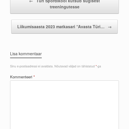
←
Türi Spordikool kutsub sügisest
treeningutesse
Liikumisaasta 2023 matkasari “Avasta Türi…
→
Lisa kommentaar
Sinu e-postiaadressi ei avaldata.
Nõutavad väljad on tähistatud
*
-ga
Kommenteeri
*