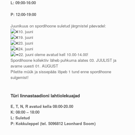
L: 09:00-16:00
P: 12:00-19:00
Juunikuus on spordihoone suletud järgmistel päevadel:
10. juuni
19. juuni
23. juuni
24. juuni
22. juuni oleme avatud kell 10.00-14.00!
Spordihoone kollektiiv läheb puhkuma alates 03. JUULIST ja
avame uuesti 01. AUGUST
Piletite müük ja sissepääs lõpeb 1 tund enne spordihoone
sulgemist!
Türi linnastaadioni lahtiolekuajad
E, T, N, R avatud kella 08:00-20.00
K: 08:00 – 18:00
L: Suletud
P: Kokkuleppel (tel. 5096812 Leonhard Soom)