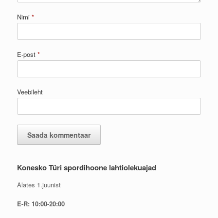
Nimi
*
E-post
*
Veebileht
Konesko Türi spordihoone lahtiolekuajad
Alates 1.juunist
E-R: 10:00-20:00