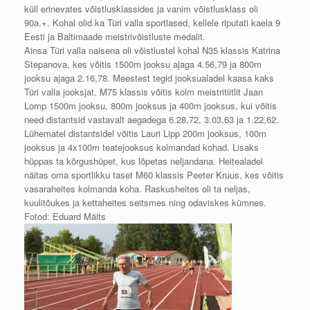
küll erinevates võistlusklassides ja vanim võistlusklass oli
90a.+. Kohal olid ka Türi valla sportlased, kellele riputati kaela 9
Eesti ja Baltimaade meistrivõistluste medalit.
Ainsa Türi valla naisena oli võistlustel kohal N35 klassis Katrina
Stepanova, kes võitis 1500m jooksu ajaga 4.56,79 ja 800m
jooksu ajaga 2.16,78. Meestest tegid jooksualadel kaasa kaks
Türi valla jooksjat. M75 klassis võitis kolm meistritiitlit Jaan
Lomp 1500m jooksu, 800m jooksus ja 400m jooksus, kui võitis
need distantsid vastavalt aegadega 6.28,72, 3.03,63 ja 1.22,62.
Lühematel distantsidel võitis Lauri Lipp 200m jooksus, 100m
jooksus ja 4x100m teatejooksus kolmandad kohad. Lisaks
hüppas ta kõrgushüpet, kus lõpetas neljandana. Heitealadel
näitas oma sportlikku taset M60 klassis Peeter Kruus, kes võitis
vasaraheites kolmanda koha. Raskusheites oli ta neljas,
kuulitõukes ja kettaheites seitsmes ning odaviskes kümnes.
Fotod: Eduard Mäits