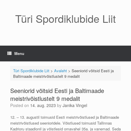
Skip
to
content
Türi Spordiklubide Liit
Menu
Türi Spordiklubide Liit
>
Avaleht
>
Seeniorid võitsid Eesti ja
Baltimaade meistrivõistlustelt 9 medalit
Seeniorid võitsid Eesti ja Baltimaade
meistrivõistlustelt 9 medalit
Posted on
14. aug. 2023
by
Janika Vingel
12. – 13. augustil toimusid Eesti meistrivõistlused ja Baltimaade
meistrivõistlused seenioridele. Võistlused toimusid Tallinnas
Kadrioru staadionil ja võistlesid omavahel 35a. ja vanemad. Seda