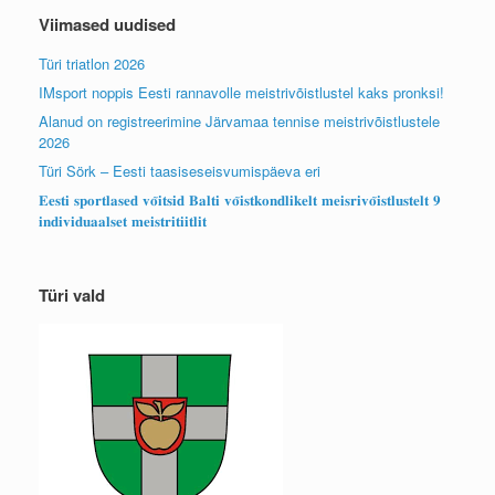
Viimased uudised
Türi triatlon 2026
IMsport noppis Eesti rannavolle meistrivõistlustel kaks pronksi!
Alanud on registreerimine Järvamaa tennise meistrivõistlustele
2026
Türi Sörk – Eesti taasiseseisvumispäeva eri
𝐄𝐞𝐬𝐭𝐢 𝐬𝐩𝐨𝐫𝐭𝐥𝐚𝐬𝐞𝐝 𝐯𝐨̃𝐢𝐭𝐬𝐢𝐝 𝐁𝐚𝐥𝐭𝐢 𝐯𝐨̃𝐢𝐬𝐭𝐤𝐨𝐧𝐝𝐥𝐢𝐤𝐞𝐥𝐭 𝐦𝐞𝐢𝐬𝐫𝐢𝐯𝐨̃𝐢𝐬𝐭𝐥𝐮𝐬𝐭𝐞𝐥𝐭 𝟗
𝐢𝐧𝐝𝐢𝐯𝐢𝐝𝐮𝐚𝐚𝐥𝐬𝐞𝐭 𝐦𝐞𝐢𝐬𝐭𝐫𝐢𝐭𝐢𝐢𝐭𝐥𝐢𝐭
Türi vald