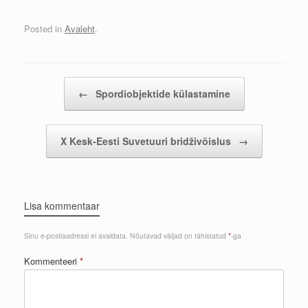
Posted in
Avaleht
.
Post navigation
←
Spordiobjektide külastamine
X Kesk-Eesti Suvetuuri bridživõislus
→
Lisa kommentaar
Sinu e-postiaadressi ei avaldata.
Nõutavad väljad on tähistatud
*
-ga
Kommenteeri
*