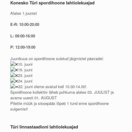
Konesko Türi spordihoone lahtiolekuajad
Alates 1.juunist
E-R: 10:00-20:00
L: 09:00-16:00
P: 12:00-19:00
Juunikuus on spordihoone suletud järgmistel päevadel:
10. juuni
19. juuni
23. juuni
24. juuni
22. juuni oleme avatud kell 10.00-14.00!
Spordihoone kollektiiv läheb puhkuma alates 03. JUULIST ja
avame uuesti 01. AUGUST
Piletite müük ja sissepääs lõpeb 1 tund enne spordihoone
sulgemist!
Türi linnastaadioni lahtiolekuajad