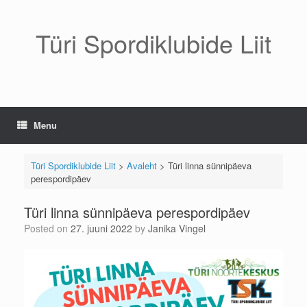
Skip
to
content
Türi Spordiklubide Liit
Menu
Türi Spordiklubide Liit
>
Avaleht
>
Türi linna sünnipäeva
perespordipäev
Türi linna sünnipäeva perespordipäev
Posted on
27. juuni 2022
by
Janika Vingel