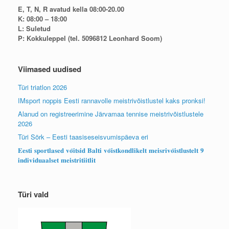
E, T, N, R avatud kella 08:00-20.00
K: 08:00 – 18:00
L: Suletud
P: Kokkuleppel (tel. 5096812 Leonhard Soom)
Viimased uudised
Türi triatlon 2026
IMsport noppis Eesti rannavolle meistrivõistlustel kaks pronksi!
Alanud on registreerimine Järvamaa tennise meistrivõistlustele
2026
Türi Sörk – Eesti taasiseseisvumispäeva eri
𝐄𝐞𝐬𝐭𝐢 𝐬𝐩𝐨𝐫𝐭𝐥𝐚𝐬𝐞𝐝 𝐯𝐨̃𝐢𝐭𝐬𝐢𝐝 𝐁𝐚𝐥𝐭𝐢 𝐯𝐨̃𝐢𝐬𝐭𝐤𝐨𝐧𝐝𝐥𝐢𝐤𝐞𝐥𝐭 𝐦𝐞𝐢𝐬𝐫𝐢𝐯𝐨̃𝐢𝐬𝐭𝐥𝐮𝐬𝐭𝐞𝐥𝐭 𝟗
𝐢𝐧𝐝𝐢𝐯𝐢𝐝𝐮𝐚𝐚𝐥𝐬𝐞𝐭 𝐦𝐞𝐢𝐬𝐭𝐫𝐢𝐭𝐢𝐢𝐭𝐥𝐢𝐭
Türi vald