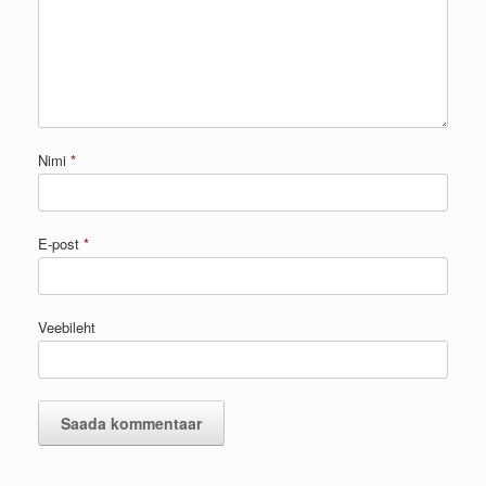
Nimi
*
E-post
*
Veebileht