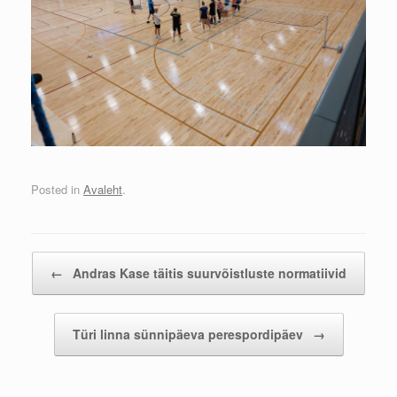
Posted in
Avaleht
.
Post navigation
←
Andras Kase täitis suurvõistluste normatiivid
Türi linna sünnipäeva perespordipäev
→