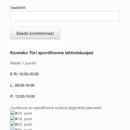
Veebileht
Konesko Türi spordihoone lahtiolekuajad
Alates 1.juunist
E-R: 10:00-20:00
L: 09:00-16:00
P: 12:00-19:00
Juunikuus on spordihoone suletud järgmistel päevadel:
10. juuni
19. juuni
23. juuni
24. juuni