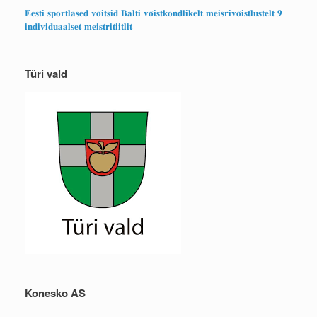
𝐄𝐞𝐬𝐭𝐢 𝐬𝐩𝐨𝐫𝐭𝐥𝐚𝐬𝐞𝐝 𝐯𝐨̃𝐢𝐭𝐬𝐢𝐝 𝐁𝐚𝐥𝐭𝐢 𝐯𝐨̃𝐢𝐬𝐭𝐤𝐨𝐧𝐝𝐥𝐢𝐤𝐞𝐥𝐭 𝐦𝐞𝐢𝐬𝐫𝐢𝐯𝐨̃𝐢𝐬𝐭𝐥𝐮𝐬𝐭𝐞𝐥𝐭 𝟗
𝐢𝐧𝐝𝐢𝐯𝐢𝐝𝐮𝐚𝐚𝐥𝐬𝐞𝐭 𝐦𝐞𝐢𝐬𝐭𝐫𝐢𝐭𝐢𝐢𝐭𝐥𝐢𝐭
Türi vald
Konesko AS