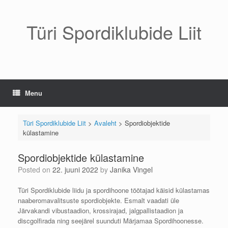
Skip
to
content
Türi Spordiklubide Liit
Menu
Türi Spordiklubide Liit
>
Avaleht
>
Spordiobjektide
külastamine
Spordiobjektide külastamine
Posted on
22. juuni 2022
by
Janika Vingel
Türi Spordiklubide liidu ja spordihoone töötajad käisid külastamas
naaberomavalitsuste spordiobjekte. Esmalt vaadati üle
Järvakandi vibustaadion, krossirajad, jalgpallistaadion ja
discgolfirada ning seejärel suunduti Märjamaa Spordihoonesse.