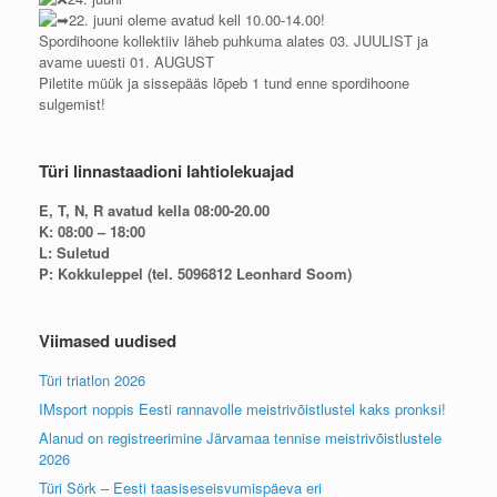
22. juuni oleme avatud kell 10.00-14.00!
Spordihoone kollektiiv läheb puhkuma alates 03. JUULIST ja
avame uuesti 01. AUGUST
Piletite müük ja sissepääs lõpeb 1 tund enne spordihoone
sulgemist!
Türi linnastaadioni lahtiolekuajad
E, T, N, R avatud kella 08:00-20.00
K: 08:00 – 18:00
L: Suletud
P: Kokkuleppel (tel. 5096812 Leonhard Soom)
Viimased uudised
Türi triatlon 2026
IMsport noppis Eesti rannavolle meistrivõistlustel kaks pronksi!
Alanud on registreerimine Järvamaa tennise meistrivõistlustele
2026
Türi Sörk – Eesti taasiseseisvumispäeva eri