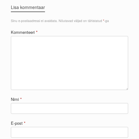
Lisa kommentaar
Sinu e-postiaadressi ei avaldata.
Nõutavad väljad on tähistatud
*
-ga
Kommenteeri
*
Nimi
*
E-post
*