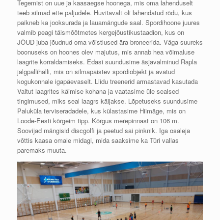
Tegemist on uue ja kaasaegse hoonega, mis oma lahenduselt
teeb silmad ette paljudele. Huvitavalt oli lahendatud rõdu, kus
paikneb ka jooksurada ja lauamängude saal. Spordihoone juures
valmib peagi täismõõtmetes kergejõustikustaadion, kus on
JÕUD juba jõudnud oma võistlused ära broneerida. Väga suureks
boonuseks on hoones olev majutus, mis annab hea võimaluse
laagrite korraldamiseks. Edasi suundusime äsjavalminud Rapla
jalgpallihalli, mis on silmapaistev spordiobjekt ja avatud
kogukonnale igapäevaselt. Liidu treenerid armastavad kasutada
Valtut laagrites käimise kohana ja vaatasime üle sealsed
tingimused, miks seal laagrs käijakse. Lõpetuseks suundusime
Paluküla terviseradadele, kus külastasime Hiimäge, mis on
Loode-Eesti kõrgeim tipp. Kõrgus merepinnast on 106 m.
Soovijad mängisid discgolfi ja peetud sai pinknik. Iga osaleja
võttis kaasa omale midagi, mida saaksime ka Türi vallas
paremaks muuta.