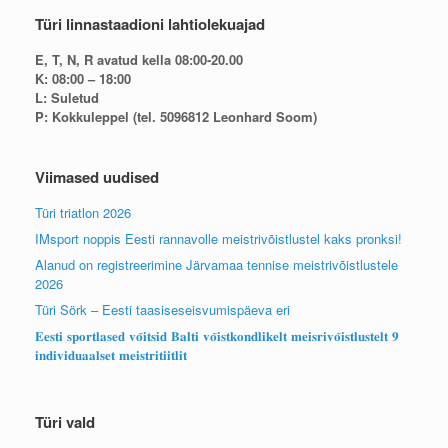
Türi linnastaadioni lahtiolekuajad
E, T, N, R avatud kella 08:00-20.00
K: 08:00 – 18:00
L: Suletud
P: Kokkuleppel (tel. 5096812 Leonhard Soom)
Viimased uudised
Türi triatlon 2026
IMsport noppis Eesti rannavolle meistrivõistlustel kaks pronksi!
Alanud on registreerimine Järvamaa tennise meistrivõistlustele
2026
Türi Sörk – Eesti taasiseseisvumispäeva eri
𝐄𝐞𝐬𝐭𝐢 𝐬𝐩𝐨𝐫𝐭𝐥𝐚𝐬𝐞𝐝 𝐯𝐨̃𝐢𝐭𝐬𝐢𝐝 𝐁𝐚𝐥𝐭𝐢 𝐯𝐨̃𝐢𝐬𝐭𝐤𝐨𝐧𝐝𝐥𝐢𝐤𝐞𝐥𝐭 𝐦𝐞𝐢𝐬𝐫𝐢𝐯𝐨̃𝐢𝐬𝐭𝐥𝐮𝐬𝐭𝐞𝐥𝐭 𝟗
𝐢𝐧𝐝𝐢𝐯𝐢𝐝𝐮𝐚𝐚𝐥𝐬𝐞𝐭 𝐦𝐞𝐢𝐬𝐭𝐫𝐢𝐭𝐢𝐢𝐭𝐥𝐢𝐭
Türi vald