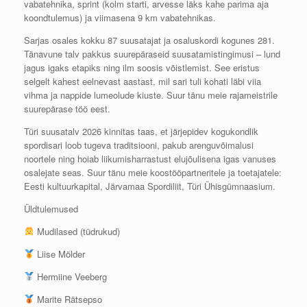
vabatehnika, sprint (kolm starti, arvesse läks kahe parima aja
koondtulemus) ja viimasena 9 km vabatehnikas.
Sarjas osales kokku 87 suusatajat ja osaluskordi kogunes 281.
Tänavune talv pakkus suurepäraseid suusatamistingimusi – lund
jagus igaks etapiks ning ilm soosis võistlemist. See eristus
selgelt kahest eelnevast aastast, mil sari tuli kohati läbi viia
vihma ja nappide lumeolude kiuste. Suur tänu meie rajameistrile
suurepärase töö eest.
Türi suusatalv 2026 kinnitas taas, et järjepidev kogukondlik
spordisari loob tugeva traditsiooni, pakub arenguvõimalusi
noortele ning hoiab liikumisharrastust elujõulisena igas vanuses
osalejate seas. Suur tänu meie koostööpartneritele ja toetajatele:
Eesti kultuurkapital, Järvamaa Spordiliit, Türi Ühisgümnaasium.
Üldtulemused
Mudilased (tüdrukud)
Liise Mölder
Hermiine Veeberg
Marite Rätsepso