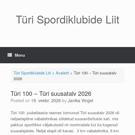
Skip
to
content
Türi Spordiklubide Liit
Menu
Türi Spordiklubide Liit
>
Avaleht
>
Türi 100 – Türi suusatalv
2026
Türi 100 – Türi suusatalv 2026
Posted on
19. veebr. 2026
by
Janika Vingel
Türi 100. juubeliaasta raames toimunud Türi suusatalv 2026 oli
neljaetapiline vabatehnikas sõidetud suusavõistluste sari, mis
pakkus sportlikke väljakutseid nii noorimatele kui ka kogenud
suusatajatele. Neljal etapil oli kavas: 3 km vabatehnika, 6 km