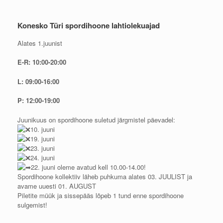
Konesko Türi spordihoone lahtiolekuajad
Alates 1.juunist
E-R: 10:00-20:00
L: 09:00-16:00
P: 12:00-19:00
Juunikuus on spordihoone suletud järgmistel päevadel:
10. juuni
19. juuni
23. juuni
24. juuni
22. juuni oleme avatud kell 10.00-14.00!
Spordihoone kollektiiv läheb puhkuma alates 03. JUULIST ja
avame uuesti 01. AUGUST
Piletite müük ja sissepääs lõpeb 1 tund enne spordihoone
sulgemist!