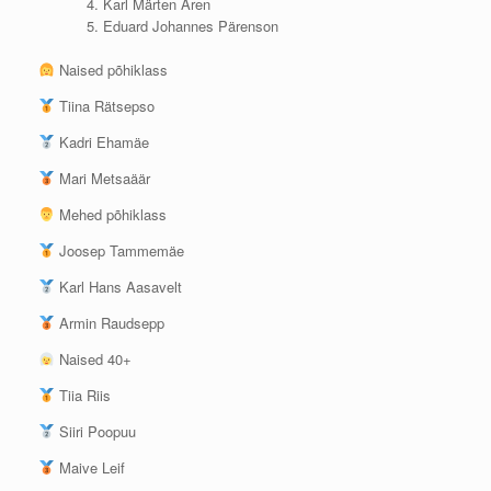
Karl Märten Aren
Eduard Johannes Pärenson
Naised põhiklass
Tiina Rätsepso
Kadri Ehamäe
Mari Metsaäär
Mehed põhiklass
Joosep Tammemäe
Karl Hans Aasavelt
Armin Raudsepp
Naised 40+
Tiia Riis
Siiri Poopuu
Maive Leif