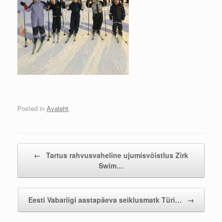
Posted in
Avaleht
.
Post navigation
←
Tartus rahvusvaheline ujumisvõistlus Zirk
Swim…
Eesti Vabariigi aastapäeva seiklusmatk Türi…
→