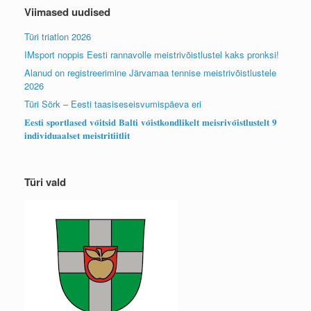
Viimased uudised
Türi triatlon 2026
IMsport noppis Eesti rannavolle meistrivõistlustel kaks pronksi!
Alanud on registreerimine Järvamaa tennise meistrivõistlustele
2026
Türi Sörk – Eesti taasiseseisvumispäeva eri
𝐄𝐞𝐬𝐭𝐢 𝐬𝐩𝐨𝐫𝐭𝐥𝐚𝐬𝐞𝐝 𝐯𝐨̃𝐢𝐭𝐬𝐢𝐝 𝐁𝐚𝐥𝐭𝐢 𝐯𝐨̃𝐢𝐬𝐭𝐤𝐨𝐧𝐝𝐥𝐢𝐤𝐞𝐥𝐭 𝐦𝐞𝐢𝐬𝐫𝐢𝐯𝐨̃𝐢𝐬𝐭𝐥𝐮𝐬𝐭𝐞𝐥𝐭 𝟗
𝐢𝐧𝐝𝐢𝐯𝐢𝐝𝐮𝐚𝐚𝐥𝐬𝐞𝐭 𝐦𝐞𝐢𝐬𝐭𝐫𝐢𝐭𝐢𝐢𝐭𝐥𝐢𝐭
Türi vald