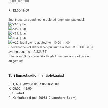
L: 09:00-16:00
P: 12:00-19:00
Juunikuus on spordihoone suletud järgmistel päevadel:
10. juuni
19. juuni
23. juuni
24. juuni
22. juuni oleme avatud kell 10.00-14.00!
Spordihoone kollektiiv läheb puhkuma alates 03. JUULIST ja
avame uuesti 01. AUGUST
Piletite müük ja sissepääs lõpeb 1 tund enne spordihoone
sulgemist!
Türi linnastaadioni lahtiolekuajad
E, T, N, R avatud kella 08:00-20.00
K: 08:00 – 18:00
L: Suletud
P: Kokkuleppel (tel. 5096812 Leonhard Soom)