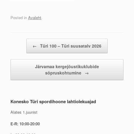
Posted in
Avaleht
.
Post navigation
←
Türi 100 – Türi suusatalv 2026
Järvamaa kergejõustikuklubide
sõpruskohtumine
→
Konesko Türi spordihoone lahtiolekuajad
Alates 1.juunist
E-R: 10:00-20:00