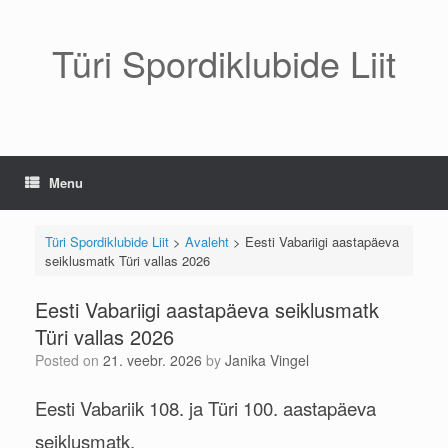
Skip
to
content
Türi Spordiklubide Liit
Menu
Türi Spordiklubide Liit
>
Avaleht
>
Eesti Vabariigi aastapäeva
seiklusmatk Türi vallas 2026
Eesti Vabariigi aastapäeva seiklusmatk
Türi vallas 2026
Posted on
21. veebr. 2026
by
Janika Vingel
Eesti Vabariik 108. ja Türi 100. aastapäeva
seiklusmatk.