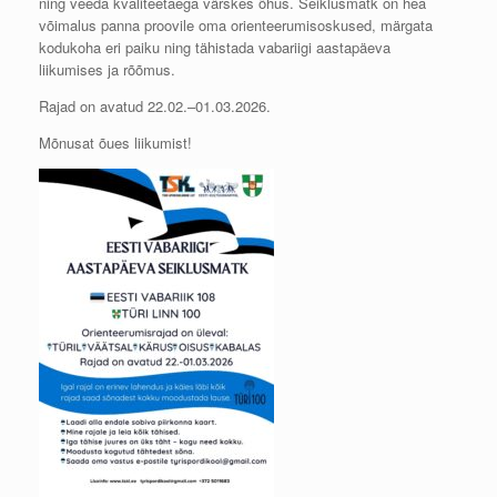
ning veeda kvaliteetaega värskes õhus. Seiklusmatk on hea
võimalus panna proovile oma orienteerumisoskused, märgata
kodukoha eri paiku ning tähistada vabariigi aastapäeva
liikumises ja rõõmus.
Rajad on avatud 22.02.–01.03.2026.
Mõnusat õues liikumist!