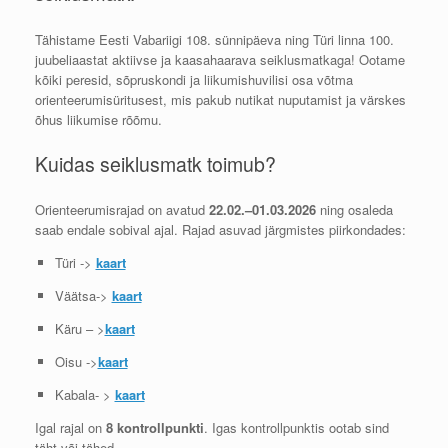
Tähistame Eesti Vabariigi 108. sünnipäeva ning Türi linna 100.
juubeliaastat aktiivse ja kaasahaarava seiklusmatkaga! Ootame
kõiki peresid, sõpruskondi ja liikumishuvilisi osa võtma
orienteerumisüritusest, mis pakub nutikat nuputamist ja värskes
õhus liikumise rõõmu.
Kuidas seiklusmatk toimub?
Orienteerumisrajad on avatud
22.02.–01.03.2026
ning osaleda
saab endale sobival ajal. Rajad asuvad järgmistes piirkondades:
Türi ->
kaart
Väätsa->
kaart
Käru – >
kaart
Oisu ->
kaart
Kabala- >
kaart
Igal rajal on
8 kontrollpunkti
. Igas kontrollpunktis ootab sind
täht või tähed.