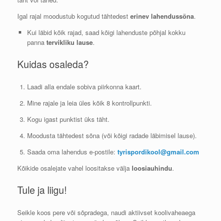
Igal rajal moodustub kogutud tähtedest
erinev lahendussõna
.
Kui läbid kõik rajad, saad kõigi lahenduste põhjal kokku
panna
tervikliku lause
.
Kuidas osaleda?
Laadi alla endale sobiva piirkonna kaart.
Mine rajale ja leia üles kõik 8 kontrollpunkti.
Kogu igast punktist üks täht.
Moodusta tähtedest sõna (või kõigi radade läbimisel lause).
Saada oma lahendus e-postile:
tyrispordikool@gmail.com
Kõikide osalejate vahel loositakse välja
loosiauhindu
.
Tule ja liigu!
Seikle koos pere või sõpradega, naudi aktiivset koolivaheaega