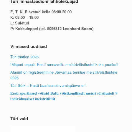
Türi linnastaadioni lahtiolekuajad
E, T, N, R avatud kella 08:00-20.00
K: 08:00 – 18:00
L: Suletud
P: Kokkuleppel (tel. 5096812 Leonhard Soom)
Viimased uudised
Türi triatlon 2026
IMsport noppis Eesti rannavolle meistrivõistlustel kaks pronksi!
Alanud on registreerimine Järvamaa tennise meistrivõistlustele
2026
Türi Sörk – Eesti taasiseseisvumispäeva eri
𝐄𝐞𝐬𝐭𝐢 𝐬𝐩𝐨𝐫𝐭𝐥𝐚𝐬𝐞𝐝 𝐯𝐨̃𝐢𝐭𝐬𝐢𝐝 𝐁𝐚𝐥𝐭𝐢 𝐯𝐨̃𝐢𝐬𝐭𝐤𝐨𝐧𝐝𝐥𝐢𝐤𝐞𝐥𝐭 𝐦𝐞𝐢𝐬𝐫𝐢𝐯𝐨̃𝐢𝐬𝐭𝐥𝐮𝐬𝐭𝐞𝐥𝐭 𝟗
𝐢𝐧𝐝𝐢𝐯𝐢𝐝𝐮𝐚𝐚𝐥𝐬𝐞𝐭 𝐦𝐞𝐢𝐬𝐭𝐫𝐢𝐭𝐢𝐢𝐭𝐥𝐢𝐭
Türi vald