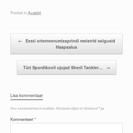
Posted in
Avaleht
.
Post navigation
←
Eesti orienteerumissprindi meistrid selgusid
Haapsalus
Türi Spordikooli ujujad Sheril Tankler…
→
Lisa kommentaar
Sinu e-postiaadressi ei avaldata.
Nõutavad väljad on tähistatud
*
-ga
Kommenteeri
*