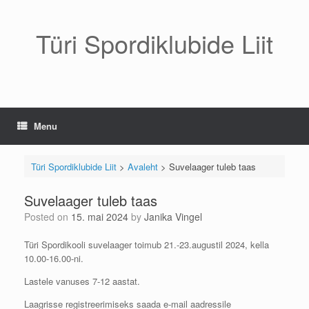
Skip
to
content
Türi Spordiklubide Liit
Menu
Türi Spordiklubide Liit
>
Avaleht
>
Suvelaager tuleb taas
Suvelaager tuleb taas
Posted on
15. mai 2024
by
Janika Vingel
Türi Spordikooli suvelaager toimub 21.-23.augustil 2024, kella
10.00-16.00-ni.
Lastele vanuses 7-12 aastat.
Laagrisse registreerimiseks saada e-mail aadressile