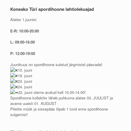
Konesko Türi spordihoone lahtiolekuajad
Alates 1.juunist
E-R: 10:00-20:00
L: 09:00-16:00
P: 12:00-19:00
Juunikuus on spordihoone suletud järgmistel päevadel:
10. juuni
19. juuni
23. juuni
24. juuni
22. juuni oleme avatud kell 10.00-14.00!
Spordihoone kollektiiv läheb puhkuma alates 03. JUULIST ja
avame uuesti 01. AUGUST
Piletite müük ja sissepääs lõpeb 1 tund enne spordihoone
sulgemist!