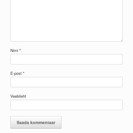
Nimi
*
E-post
*
Veebileht