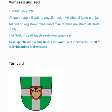
Viimased uudised
Türi triatlon 2026
IMsport noppis Eesti rannavolle meistrivõistlustel kaks pronksi!
Alanud on registreerimine Järvamaa tennise meistrivõistlustele
2026
Türi Sörk – Eesti taasiseseisvumispäeva eri
𝐄𝐞𝐬𝐭𝐢 𝐬𝐩𝐨𝐫𝐭𝐥𝐚𝐬𝐞𝐝 𝐯𝐨̃𝐢𝐭𝐬𝐢𝐝 𝐁𝐚𝐥𝐭𝐢 𝐯𝐨̃𝐢𝐬𝐭𝐤𝐨𝐧𝐝𝐥𝐢𝐤𝐞𝐥𝐭 𝐦𝐞𝐢𝐬𝐫𝐢𝐯𝐨̃𝐢𝐬𝐭𝐥𝐮𝐬𝐭𝐞𝐥𝐭 𝟗
𝐢𝐧𝐝𝐢𝐯𝐢𝐝𝐮𝐚𝐚𝐥𝐬𝐞𝐭 𝐦𝐞𝐢𝐬𝐭𝐫𝐢𝐭𝐢𝐢𝐭𝐥𝐢𝐭
Türi vald