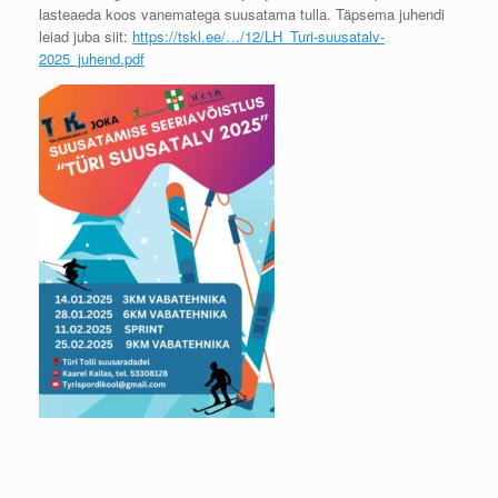
lasteaeda koos vanematega suusatama tulla. Täpsema juhendi
leiad juba siit:
https://tskl.ee/…/12/LH_Turi-suusatalv-
2025_juhend.pdf