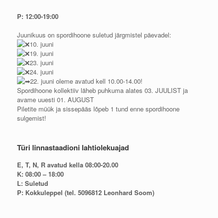
P: 12:00-19:00
Juunikuus on spordihoone suletud järgmistel päevadel:
10. juuni
19. juuni
23. juuni
24. juuni
22. juuni oleme avatud kell 10.00-14.00!
Spordihoone kollektiiv läheb puhkuma alates 03. JUULIST ja
avame uuesti 01. AUGUST
Piletite müük ja sissepääs lõpeb 1 tund enne spordihoone
sulgemist!
Türi linnastaadioni lahtiolekuajad
E, T, N, R avatud kella 08:00-20.00
K: 08:00 – 18:00
L: Suletud
P: Kokkuleppel (tel. 5096812 Leonhard Soom)