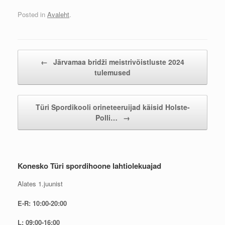
Posted in
Avaleht
.
Post navigation
←
Järvamaa bridži meistrivõistluste 2024
tulemused
Türi Spordikooli orineteeruijad käisid Holste-
Polli…
→
Konesko Türi spordihoone lahtiolekuajad
Alates 1.juunist
E-R: 10:00-20:00
L: 09:00-16:00