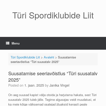
Skip
to
content
Türi Spordiklubide Liit
Menu
Türi Spordiklubide Liit
>
Avaleht
>
Suusatamise
seeriavõistlus “Türi suusatalv 2025”
Suusatamise seeriavõistlus “Türi suusatalv
2025”
Posted on
1. jaan. 2025
by
Janika Vingel
On aeg suusad kapist välja otsida ja harjutama hakata, sest Türi
suusatalv 2025 tuleb jälle. Tegime algusajas veidi muudatusi, et
ka meie kõige väiksemad osalejad jõuaksid kenasti peale